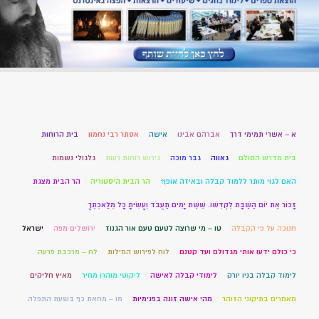
א – אשרי תמימי דרך
אברהם אבינו
אישה
אסתר רבי נחמון
בית הרוחות
בית מדרש הסולם
גאווה
גבר מוכה
גירוש רוחות רעות
גלגולי נשמות
האם לגוי מותר ללמוד קבלה ובאיזה אופן?
הר הבית היסטוריה
הר הבית מצגת
זָכוֹר אֶת יוֹם הַשַּׁבָּת לְקַדְּשׁוֹ. שֵׁשֶׁת יָמִים תַּעֲבֹד וְעָשִׂיתָ כָּל מְלַאכְתֶּךָ
חנוכה על פי הקבלה
טו – מי שרוצה לטעם טעם אור הגנוז
ירושלים מפה
ישראל
כי כולם ידעו אותי מגדולם ועד קטנם
לוח לפירוש המילות
לח – מרכבת פרעה
לימוד קבלה בניו יורק
לימודי קבלה לאישה
ליקוטי מוהרן מחיר
מאיץ חליקים
מאמרים בתיקוני הזוהר
מהי אישה זונה בפנימיות
מו – מחאת כף בשעת התפלה