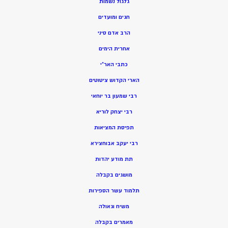
גלגול נשמות
חגים ומועדים
הרב אדם סיני
אחרית הימים
כתבי האר”י
הארי הקדוש ציטוטים
רבי שמעון בר יוחאי
רבי יצחק לוריא
תפיסת המציאות
רבי יעקב אבוחצירא
תת מודע יהדות
מושגים בקבלה
תלמוד עשר הספירות
משיח וגאולה
מאמרים בקבלה