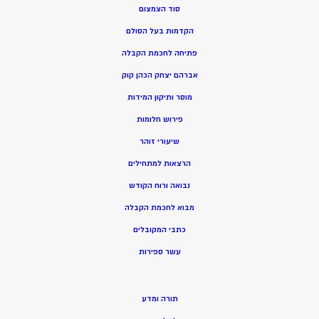
סוד הצמצום
הקדמות בעל הסולם
פתיחה לחכמת הקבלה
אברהם יצחק הכהן קוק
מוסר ותיקון המידות
פירוש חלומות
שיעורי זוהר
הרצאות למתחילים
נבואה ורוח הקודש
מ
בוא לחכמת הקבלה
כתבי המקובלים
ע
שר ספירות
תורה ומדע