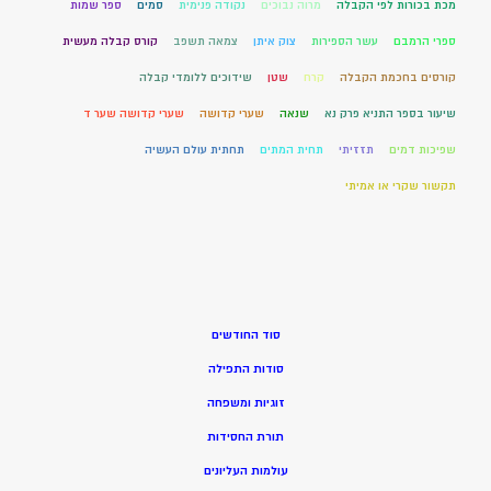
מכת בכורות לפי הקבלה
מרוה נבוכים
נקודה פנימית
סמים
ספר שמות
ספרי הרמבם
עשר הספירות
צוק איתן
צמאה תשפב
קורס קבלה מעשית
קורסים בחכמת הקבלה
קרח
שטן
שידוכים ללומדי קבלה
שיעור בספר התניא פרק נא
שנאה
שערי קדושה
שערי קדושה שער ד
שפיכות דמים
תזזיתי
תחית המתים
תחתית עולם העשיה
תקשור שקרי או אמיתי
סוד החודשים
סודות התפילה
זוגיות ומשפחה
תורת החסידות
עולמות העליונים