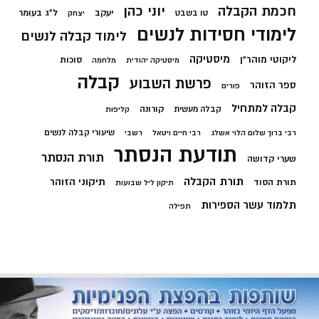
חכמת הקבלה
יוני כהן
יעקב
ל"ג בעומר
טו בשבט
יצחק
לימודי חסידות לנשים
לימוד קבלה לנשים
מיסטיקה
ליקוטי מוהר"ן
סוכות
מיסטיקה יהודית
מלחמה
קבלה
פרשת השבוע
ספר הזוהר
פורים
קבלה למתחיל
קורונה
קבלה מעשית
קליפות
שיעורי קבלה לנשים
רבי ברוך שלום הלוי אשלג
רבי חיים ויטאל
רשבי
תודעת הנסתר
תורת הנסתר
שערי קדושה
תורת הקבלה
תיקוני הזוהר
תורת הסוד
תיקון ליל שבועות
תלמוד עשר הספירות
תפילה