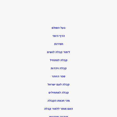
בעל הסולם
הדף היומי
חסידות
ל
ימוד קבלה לנשים
ק
בלה למתחיל
ק
בלה ויהדות
ספר הזוהר
קבלה לעם ישראל
קבלה למתחילים
מהי חכמת הקבלה
האם מותר ללמוד קבלה
תודעה ומודעות