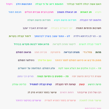
האם אשה יכולה ללמוד קבלה?
התאמת זיווג על פי קבלה
התרגשות הלב
ויקהל
ויקרא
חג האורות
חג הגאולה תשפב
חורבן הבית שבירת הכלים
חכמת הסוד
חלומות לפי הקבלה
חסידות פרשת ויקרא
חסידות פרשת וישלח
חשיבות פנימיות התורה
יום ירושלים בקבלה
יום פטירת האביר יעקב
כג – הוי לן כדניתא וילדה
לט – ונתתי עשב בשדך לבהמתך
לימוד קבלה בקריות
לימודי קבלה לנשים
ליקוטי מוהרן לקריאה
מדוע אסור לבנות מקדש בברזל
מהות
מזל גדי
מטרת הבריאה
מיסטיקה
מכירת חמץ
מראות הסולם
מתוק מדבש או פירוש הסולם לספר הזוהר
נועם אלימלך
ניוזלטר הסולם
סז – ויבן ה אלקים את הצלע אשר לקח
עלון הסולם: המלחמה על ירושלים
עשרת הדיברות פרשת יתרו
פה – פוסעים בו פסיעה קטנה
פורים רבי נחמן
פרעה הרשע
קוצק
קורונה לפי הקבלה
קורס קבלה למתחיל
קליפת עמלק
רבו של הרב שיינברגר
רוחות רפאים
שיעור בספר התניא פרק לג
שיעורי תורה לחנוכה
שיעורים בספר התניא לצפייה
שיעורים בתיקוני הזוהר
שער ההקדמות