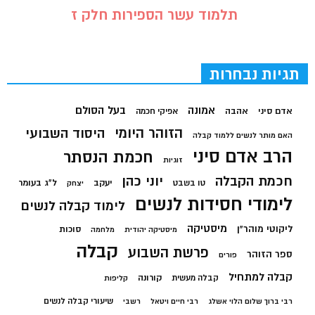
תלמוד עשר הספירות חלק ז
תגיות נבחרות
בעל הסולם
אמונה
אדם סיני
אהבה
אפיקי חכמה
הזוהר היומי
היסוד השבועי
האם מותר לנשים ללמוד קבלה
הרב אדם סיני
חכמת הנסתר
זוגיות
חכמת הקבלה
יוני כהן
יעקב
ל"ג בעומר
טו בשבט
יצחק
לימודי חסידות לנשים
לימוד קבלה לנשים
מיסטיקה
ליקוטי מוהר"ן
סוכות
מיסטיקה יהודית
מלחמה
קבלה
פרשת השבוע
ספר הזוהר
פורים
קבלה למתחיל
קורונה
קבלה מעשית
קליפות
שיעורי קבלה לנשים
רבי ברוך שלום הלוי אשלג
רבי חיים ויטאל
רשבי