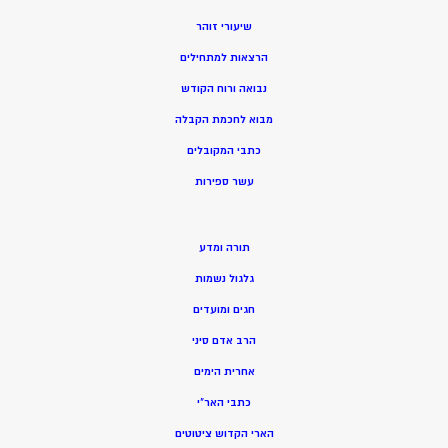
שיעורי זוהר
הרצאות למתחילים
נבואה ורוח הקודש
מ
בוא לחכמת הקבלה
כתבי המקובלים
ע
שר ספירות
תורה ומדע
גלגול נשמות
חגים ומועדים
הרב אדם סיני
אחרית הימים
כתבי האר”י
הארי הקדוש ציטוטים