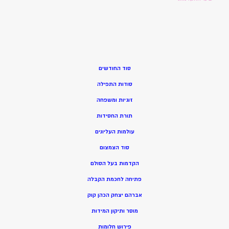
סוד החודשים
סודות התפילה
זוגיות ומשפחה
תורת החסידות
עולמות העליונים
סוד הצמצום
הקדמות בעל הסולם
פתיחה לחכמת הקבלה
אברהם יצחק הכהן קוק
מוסר ותיקון המידות
פירוש חלומות