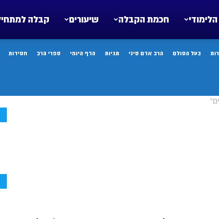
הלימודי
חכמת הקבלה
שיעורים
קבלה למתחיל
ות
בעל הסולם
הרב אדם סיני
תגיות
הדף היומי
ספרי הרב
חסידות
ם"
ח
ח