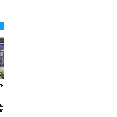
ה
אי
מג
הק