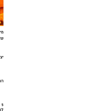
מי
של
יצ
רוח
5
לש