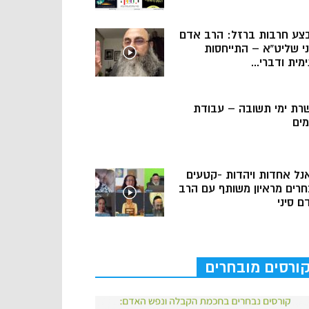
צע חרבות ברזל: הרב אדם
ני שליט”א – התייחסות
מית ודברי...
רת ימי תשובה – עבודת
מים
נל אחדות ויהדות -קטעים
חרים מראיון משותף עם הרב
ם סיני
ורסים מובחרים