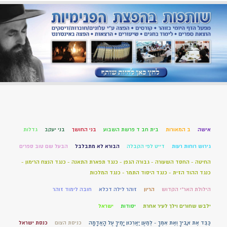
אישה
ב המאורות
בית חב ד פרשת השבוע
בני החושך
בני יעקב
גדלות
גירוש רוחות רעות
דייט לפי הקבלה
הבורא לא מתבלבל
הבעל שם טוב ספרים
החיטה - החסד השעורה - גבורה הגפן - כנגד תפארת התאנה - כנגד הנצח הרימון -
כנגד ההוד הזית - כנגד היסוד התמר - כנגד המלכות
הילולת האר"י הקדוש
הריון
זוהר לילה דכלא
חובה לימוד זוהר
ילבש שחורים וילך לעיר אחרת
יסודות
ישראל
כַּבֵּד אֶת אָבִיךָ וְאֶת אִמֶּךָ - לְמַעַן יַאֲרִכוּן יָמֶיךָ עַל הָאֲדָמָה
כניסת הצום
כנסת ישראל