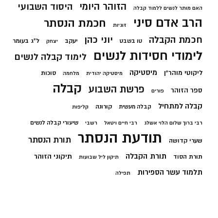
הזוהר היומי
היסוד השבועי
האם מותר לנשים ללמוד קבלה
הרב אדם סיני
חכמת הנסתר
זוגיות
חכמת הקבלה
יוני כהן
יעקב
ל"ג בעומר
טו בשבט
יצחק
לימודי חסידות לנשים
לימוד קבלה לנשים
מיסטיקה
ליקוטי מוהר"ן
סוכות
מיסטיקה יהודית
מלחמה
קבלה
פרשת השבוע
ספר הזוהר
פורים
קבלה למתחיל
קורונה
קבלה מעשית
קליפות
שיעורי קבלה לנשים
רבי ברוך שלום הלוי אשלג
רבי חיים ויטאל
רשבי
תודעת הנסתר
תורת הנסתר
שערי קדושה
תורת הקבלה
תיקוני הזוהר
תורת הסוד
תיקון ליל שבועות
תלמוד עשר הספירות
תפילה