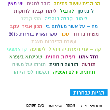
הר הבית שעות פתיחה
זוהר לחגים
יש מאין
ל בניסןן
להוביל
לימוד קבלה לרווקות
לימודי קבלה בנהריה
מהי קבלה
מח – על אשר מעלתם בי
מכון אביר יעקב
משיח בן דוד
סכך
סקר הארץ בחירות 2015
עשרת הדיברות מצגת
קה – עזי וזמרת יה ויהי לי לישועה
קו אמצעי
רחל אמנו
רעילות רוחנית
שכינתא בעפרא
תודעה
תודעה רוחנית
תורתו של משיח
תחתית עולם העשיה
תקשור לפי הזוהר
תגיות נבחרות
בעל הסולם
אמונה
אדם סיני
אהבה
אפיקי חכמה