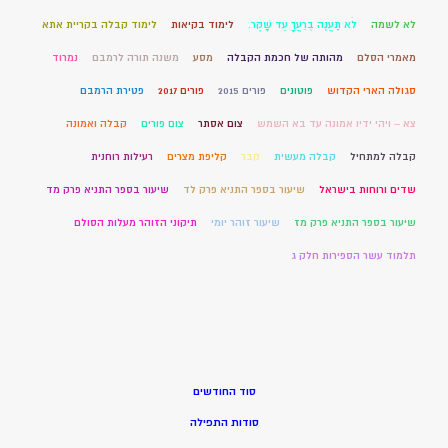
לא לשמה
לֹא תַעֲנֶה בְרֵעֲךָ עֵד שָׁקֶר.
לימוד בקיאות
לימוד קבלה בקריית אתא
מאמרי הסלם
מהותה של חכמת הקבלה
מסע
משנה תורה לרמבם
נמרוד
סגולה הארי הקדוש
פוטונים
פורים 2015
פורים 2017
פטירת הרמבם
צא – ויהי ידיו אמונה עד בא השמש
צום אסתר
צום פורים
קבלה ואמונה
קבלה למתחיל
קבלה מעשית
קבר
קליפת מצרים
רעילות רוחנית
שדים ורוחות בישראל
שיעור בספר התניא פרק לד
שיעור בספר התניא פרק מד
שיעור בספר התניא פרק מז
שיעור זוהר יומי
תיקוני הזוהר מעלות הסולם
תלמוד עשר הספירות חלק ג
סוד החודשים
סודות התפילה