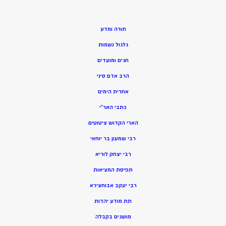
תורה ומדע
גלגול נשמות
חגים ומועדים
הרב אדם סיני
אחרית הימים
כתבי האר”י
הארי הקדוש ציטוטים
רבי שמעון בר יוחאי
רבי יצחק לוריא
תפיסת המציאות
רבי יעקב אבוחצירא
תת מודע יהדות
מושגים בקבלה