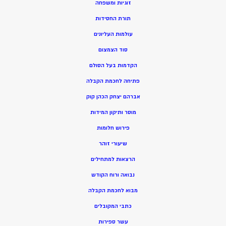
זוגיות ומשפחה
תורת החסידות
עולמות העליונים
סוד הצמצום
הקדמות בעל הסולם
פתיחה לחכמת הקבלה
אברהם יצחק הכהן קוק
מוסר ותיקון המידות
פירוש חלומות
שיעורי זוהר
הרצאות למתחילים
נבואה ורוח הקודש
מ
בוא לחכמת הקבלה
כתבי המקובלים
ע
שר ספירות