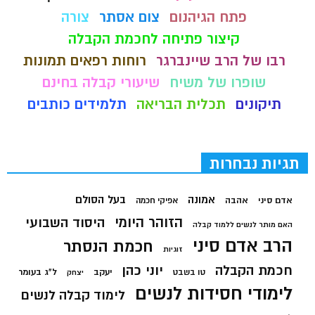
פתח הגיהנום
צום אסתר
צורה
קיצור פתיחה לחכמת הקבלה
רבו של הרב שיינברגר
רוחות רפאים תמונות
שופרו של משיח
שיעורי קבלה בחינם
תיקונים
תכלית הבריאה
תלמידים כותבים
תגיות נבחרות
בעל הסולם
אמונה
אדם סיני
אהבה
אפיקי חכמה
הזוהר היומי
היסוד השבועי
האם מותר לנשים ללמוד קבלה
הרב אדם סיני
חכמת הנסתר
זוגיות
חכמת הקבלה
יוני כהן
יעקב
ל"ג בעומר
טו בשבט
יצחק
לימודי חסידות לנשים
לימוד קבלה לנשים