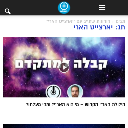
תגים
הודעות שתייג עם "יארצייט הארי"
תג: יארצייט הארי
הילולת האר”י הקדוש – מי הוא האר”י? ומהי מעלתו?