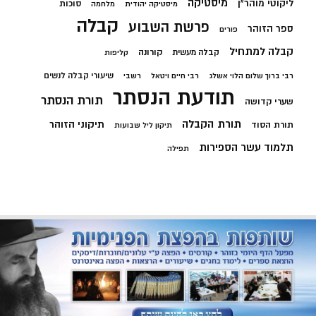
מיסטיקה
ליקוטי מוהר"ן
סוכות
מיסטיקה יהודית
מלחמה
קבלה
פרשת השבוע
ספר הזוהר
פורים
קבלה למתחיל
קורונה
קבלה מעשית
קליפות
שיעורי קבלה לנשים
רבי ברוך שלום הלוי אשלג
רבי חיים ויטאל
רשבי
תודעת הנסתר
תורת הנסתר
שערי קדושה
תורת הקבלה
תיקוני הזוהר
תורת הסוד
תיקון ליל שבועות
תלמוד עשר הספירות
תפילה