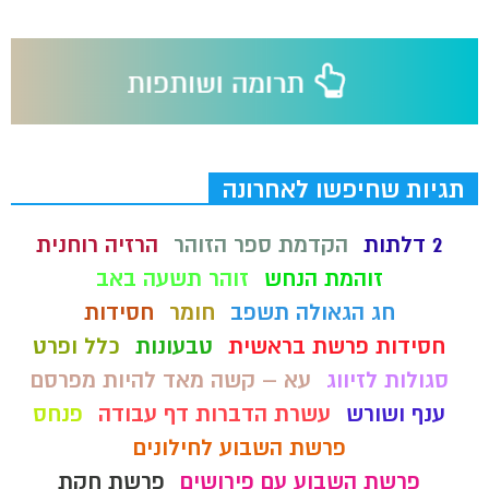
תגיות שחיפשו לאחרונה
2 דלתות
הקדמת ספר הזוהר
הרזיה רוחנית
זוהמת הנחש
זוהר תשעה באב
חג הגאולה תשפב
חומר
חסידות
חסידות פרשת בראשית
טבעונות
כלל ופרט
סגולות לזיווג
עא – קשה מאד להיות מפרסם
ענף ושורש
עשרת הדברות דף עבודה
פנחס
פרשת השבוע לחילונים
פרשת השבוע עם פירושים
פרשת חקת