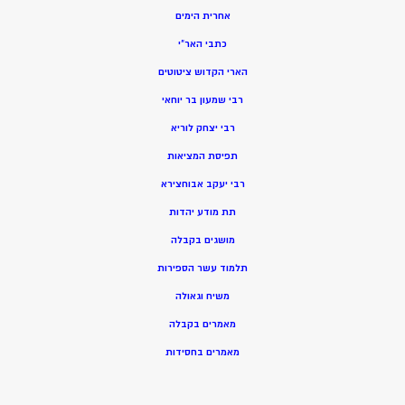
אחרית הימים
כתבי האר”י
הארי הקדוש ציטוטים
רבי שמעון בר יוחאי
רבי יצחק לוריא
תפיסת המציאות
רבי יעקב אבוחצירא
תת מודע יהדות
מושגים בקבלה
תלמוד עשר הספירות
משיח וגאולה
מאמרים בקבלה
מאמרים בחסידות