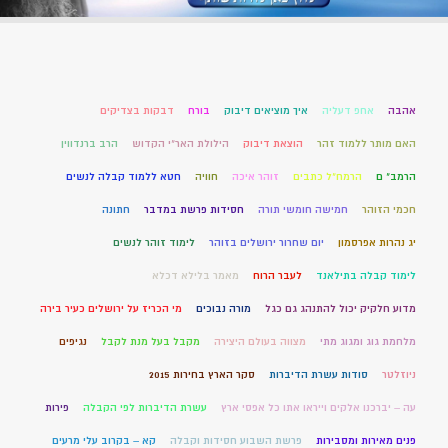
אהבה
אחפ דעליה
איך מוציאים דיבוק
בורח
דבקות בצדיקים
האם מותר ללמוד זהר
הוצאת דיבוק
הילולת האר"י הקדוש
הרב ברנדווין
הרמב" ם
הרמח"ל כתבים
זוהר איכה
חוויה
חטא ללמוד קבלה לנשים
חכמי הזוהר
חמישה חומשי תורה
חסידות פרשת במדבר
חתונה
יג נהרות אפרסמון
יום שחרור ירושלים בזוהר
לימוד זוהר לנשים
לימוד קבלה בתילאנד
לעבר הרוח
מאמר בלילא דכלא
מדוע חלקיק יכול להתנהג גם כגל
מורה נבוכים
מי הכריז על ירושלים כעיר בירה
מלחמת גוג ומגוג מתי
מצווה בעולם היצירה
מקבל בעל מנת לקבל
נגיפים
ניוזלטר
סודות עשרת הדיברות
סקר הארץ בחירות 2015
עה – יברכנו אלקים וייראו אתו כל אפסי ארץ
עשרת הדיברות לפי הקבלה
פירות
פנים מאירות ומסבירות
פרשת השבוע חסידות וקבלה
קא – בקרוב עלי מרעים