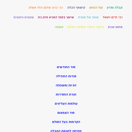
קבלה ומדע
קול הנחש
קישוטי הכלה
רבי ברוך שלום הלוי אשלג
רבי חיים ויטאל
שופר של משיח
שיעור בספר התניא פרק כח
שקצים ורמשים
תחום שבת
תיקוני הזוהר מעלות הסולם
תעופה
סוד החודשים
סודות התפילה
זוגיות ומשפחה
תורת החסידות
עולמות העליונים
סוד הצמצום
הקדמות בעל הסולם
פתיחה לחכמת הקבלה