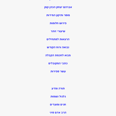
אברהם יצחק הכהן קוק
מוסר ותיקון המידות
פירוש חלומות
שיעורי זוהר
הרצאות למתחילים
נבואה ורוח הקודש
מ
בוא לחכמת הקבלה
כתבי המקובלים
ע
שר ספירות
תורה ומדע
גלגול נשמות
חגים ומועדים
הרב אדם סיני