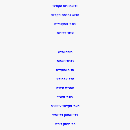
נבואה ורוח הקודש
מ
בוא לחכמת הקבלה
כתבי המקובלים
ע
שר ספירות
תורה ומדע
גלגול נשמות
חגים ומועדים
הרב אדם סיני
אחרית הימים
כתבי האר”י
הארי הקדוש ציטוטים
רבי שמעון בר יוחאי
רבי יצחק לוריא