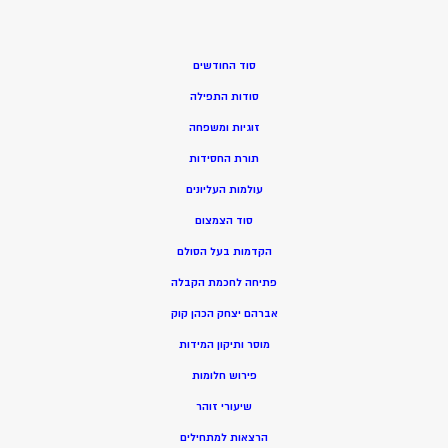
סוד החודשים
סודות התפילה
זוגיות ומשפחה
תורת החסידות
עולמות העליונים
סוד הצמצום
הקדמות בעל הסולם
פתיחה לחכמת הקבלה
אברהם יצחק הכהן קוק
מוסר ותיקון המידות
פירוש חלומות
שיעורי זוהר
הרצאות למתחילים