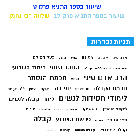
שיעור בספר התניא פרק ט
שיעור בספר התניא פרק לב
שלווה רבי נחמן
תגיות נבחרות
בעל הסולם
אמונה
אדם סיני
אהבה
אפיקי חכמה
הזוהר היומי
היסוד השבועי
האם מותר לנשים ללמוד קבלה
הרב אדם סיני
חכמת הנסתר
זוגיות
חכמת הקבלה
יוני כהן
יעקב
ל"ג בעומר
טו בשבט
יצחק
לימודי חסידות לנשים
לימוד קבלה לנשים
מיסטיקה
ליקוטי מוהר"ן
סוכות
מיסטיקה יהודית
מלחמה
קבלה
פרשת השבוע
ספר הזוהר
פורים
קבלה למתחיל
קורונה
קבלה מעשית
קליפות