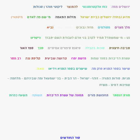
ירושלים מפה
כוח אלקטרומגנטי
להתנצר
ליקוטי מוהר ן סגולות
מדוע נבחרה ירושלים כבירת ישראל
מזלות התאמה
מי שם פה לאדם
מיסתורין
מלך מצרים
מסולמים
מרוה נבוכים
משה רבנו
נביא
נט – מי שמשתדל תמיד לקרב בני אדם לעבודת השם יתברך
נייטרינו
סביבה חיצונית
סוכות בקבלה
סיאנס סיפורים אמיתיים
סכך
ספר האור
עשרת הדיברות בספר שמות
פרשת יתרו
קדושה שביעית
קליפת נגה
רב מסר
שיעור בספר התניא פרק מה
שיעורים בספר התניא וידיאו
תאוה
תגיות: סודות התורה - זוהר- ישראל - הר הבית - בני ישמעאל ומה שביניהם - מלחמה -
שפיכות דמים - משיח
תורת הנסתר
תחפושת פורים
תמונה של עשרת הדיברות
תשוקה
תשעח כפרות
סוד החודשים