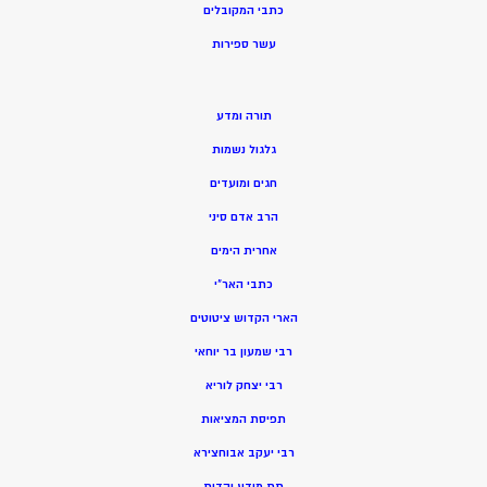
כתבי המקובלים
ע
שר ספירות
תורה ומדע
גלגול נשמות
חגים ומועדים
הרב אדם סיני
אחרית הימים
כתבי האר”י
הארי הקדוש ציטוטים
רבי שמעון בר יוחאי
רבי יצחק לוריא
תפיסת המציאות
רבי יעקב אבוחצירא
תת מודע יהדות