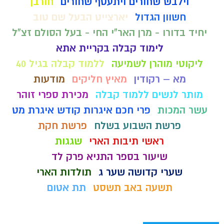
וילבש שחורים ויתעטף שחורים
חורבן
חשוון הגדול
יארצייט הבעל שם טוב
יחיד בדורו - מרן האר"י החי - בעל הסולם זצ"ל
לימוד קבלה בקריית אתא
ליקוטי מוהרן לשמיעה
ללמוד קבלה בגיל 40
מא – רקודין
מאיץ חליקים
מודעות
מותר לנשים ללמוד קבלה
מכירת ספרי זוהר
עשר המכות
פרי חכם איגרות קודש איגרת מט
פרשת השבוע בשלח
פרשת חקת
ראשי תיבות הארי
שגגות
שיעור בספר התניא פרק לד
שערי קדושה שער ג
תולדות הארי
תשעה באב תשסט
תת אטום