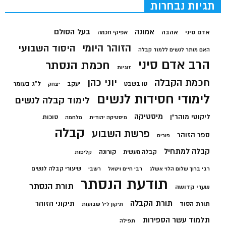
תגיות נבחרות
בעל הסולם
אמונה
אדם סיני
אהבה
אפיקי חכמה
הזוהר היומי
היסוד השבועי
האם מותר לנשים ללמוד קבלה
הרב אדם סיני
חכמת הנסתר
זוגיות
חכמת הקבלה
יוני כהן
יעקב
ל"ג בעומר
טו בשבט
יצחק
לימודי חסידות לנשים
לימוד קבלה לנשים
מיסטיקה
ליקוטי מוהר"ן
סוכות
מיסטיקה יהודית
מלחמה
קבלה
פרשת השבוע
ספר הזוהר
פורים
קבלה למתחיל
קורונה
קבלה מעשית
קליפות
שיעורי קבלה לנשים
רבי ברוך שלום הלוי אשלג
רבי חיים ויטאל
רשבי
תודעת הנסתר
תורת הנסתר
שערי קדושה
תורת הקבלה
תיקוני הזוהר
תורת הסוד
תיקון ליל שבועות
תלמוד עשר הספירות
תפילה