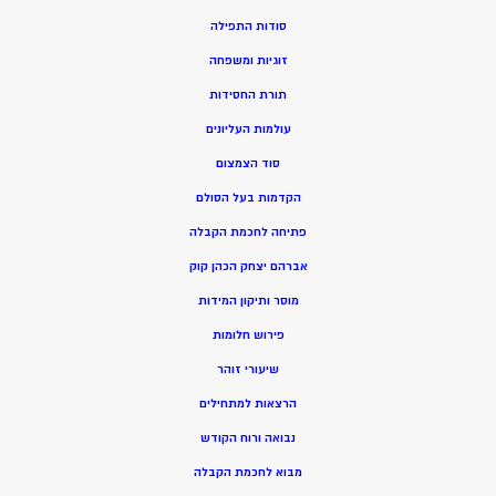
סודות התפילה
זוגיות ומשפחה
תורת החסידות
עולמות העליונים
סוד הצמצום
הקדמות בעל הסולם
פתיחה לחכמת הקבלה
אברהם יצחק הכהן קוק
מוסר ותיקון המידות
פירוש חלומות
שיעורי זוהר
הרצאות למתחילים
נבואה ורוח הקודש
מ
בוא לחכמת הקבלה