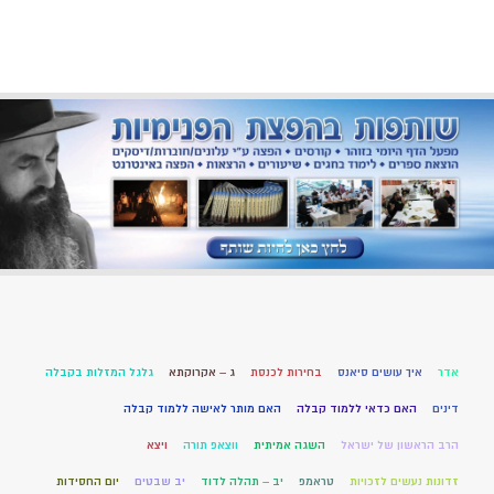
אדר
איך עושים סיאנס
בחירות לכנסת
ג – אקרוקתא
גלגל המזלות בקבלה
דינים
האם כדאי ללמוד קבלה
האם מותר לאישה ללמוד קבלה
הרב הראשון של ישראל
השגה אמיתית
ווצאפ תורה
ויצא
זדונות נעשים לזכויות
טראמפ
יב – תהלה לדוד
יב שבטים
יום החסידות