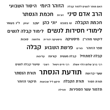
הזוהר היומי
היסוד השבועי
האם מותר לנשים ללמוד קבלה
הרב אדם סיני
חכמת הנסתר
זוגיות
חכמת הקבלה
יוני כהן
יעקב
ל"ג בעומר
טו בשבט
יצחק
לימודי חסידות לנשים
לימוד קבלה לנשים
מיסטיקה
ליקוטי מוהר"ן
סוכות
מיסטיקה יהודית
מלחמה
קבלה
פרשת השבוע
ספר הזוהר
פורים
קבלה למתחיל
קורונה
קבלה מעשית
קליפות
שיעורי קבלה לנשים
רבי ברוך שלום הלוי אשלג
רבי חיים ויטאל
רשבי
תודעת הנסתר
תורת הנסתר
שערי קדושה
תורת הקבלה
תיקוני הזוהר
תורת הסוד
תיקון ליל שבועות
תלמוד עשר הספירות
תפילה