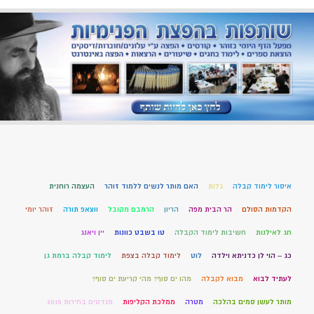
איסור לימוד קבלה
גלות
האם מותר לנשים ללמוד זוהר
העצמה רוחנית
הקדמות הסולם
הר הבית מפה
הריון
הרמבם מקובל
ווצאפ תורה
זוהר יומי
חג לאילנות
חשיבות לימוד הקבלה
טו בשבט כוונות
יין ויאנג
כג – הוי לן כדניתא וילדה
לוט
לימוד קבלה בצפת
לימוד קבלה ברמת גן
לעתיד לבוא
מבוא לקבלה
מהו ים סוף? מהי קריעת ים סוף?
מותר לעשן סמים בהלכה
מטרה
ממלכת הקליפות
מנדטים בחירות 2015