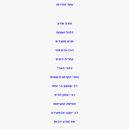
ע
שר ספירות
תורה ומדע
גלגול נשמות
חגים ומועדים
הרב אדם סיני
אחרית הימים
כתבי האר”י
הארי הקדוש ציטוטים
רבי שמעון בר יוחאי
רבי יצחק לוריא
תפיסת המציאות
רבי יעקב אבוחצירא
תת מודע יהדות