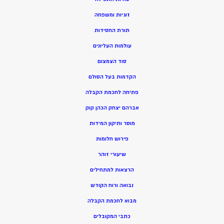
זוגיות ומשפחה
תורת החסידות
עולמות העליונים
סוד הצמצום
הקדמות בעל הסולם
פתיחה לחכמת הקבלה
אברהם יצחק הכהן קוק
מוסר ותיקון המידות
פירוש חלומות
שיעורי זוהר
הרצאות למתחילים
נבואה ורוח הקודש
מ
בוא לחכמת הקבלה
כתבי המקובלים