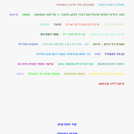
מעלת גריסא בזוהר
משנכנס אדר מרבין בשמחה
נחנו יכולים לעלות מהקליפות לברר לתקן ולטהר. ג' קליפות הטמאות
נשמה
סיאנס
סיאנס ויקיפדיה
סיבת ההנאהכלים ראויים
סמאל
עזאזל
עלינו לוותר על האגו שלנו.
עץ חיים הארי זל
עשר הספירות
עשרת הדיברות – פירוט
פא – עלו זה בנגב ועליתם את ההר
פיוטים האריזל
קבלה למתחיל
קרח
רבי נחמן מברסלב אומר היום שבו נולדת
רוחות רפאים תמונות
שבירת הכלים תשעה באב
שיעור בספר התניא פרק נא
שיעורים על כל ספר התניא
שמות אונקולוס
תאוות נשים לפי הקבלה
תיקון
תיקון לילה שבועות
סוד החודשים
סודות התפילה