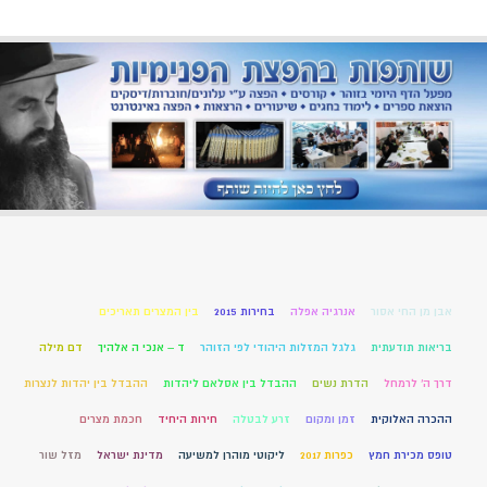
אבן מן החי אסור
אנרגיה אפלה
בחירות 2015
בין המצרים תאריכים
בריאות תודעתית
גלגל המזלות היהודי לפי הזוהר
ד – אנכי ה אלהיך
דם מילה
דרך ה' לרמחל
הדרת נשים
ההבדל בין אסלאם ליהדות
ההבדל בין יהדות לנצרות
ההכרה האלוקית
זמן ומקום
זרע לבטלה
חירות היחיד
חכמת מצרים
טופס מכירת חמץ
כפרות 2017
ליקוטי מוהרן למשיעה
מדינת ישראל
מזל שור