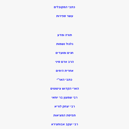
כתבי המקובלים
ע
שר ספירות
תורה ומדע
גלגול נשמות
חגים ומועדים
הרב אדם סיני
אחרית הימים
כתבי האר”י
הארי הקדוש ציטוטים
רבי שמעון בר יוחאי
רבי יצחק לוריא
תפיסת המציאות
רבי יעקב אבוחצירא