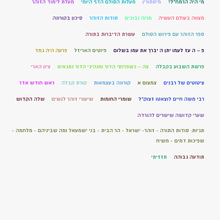
מי היה הרמח"ל?
מיסתורין
מעלות הסולם הדף היומי
מעלת לימוד הזוהר
מצווה בעולם העשיה
מרוה נבוכים
סודות הזוהר
סיכון בקורונה
ספר הזוהר עם פירוש הסולם
עשרת הדיברות בתורה
פ – ה עז לעמו יתן ה יברך את עמו בשלום
פיוטים האריזל
פרעה היה גמד
פרשת השבוע בקבלה
צה – כשפרנסי הדור ומנהיגי הדור נתגאים
ציון הארי
ציטוטים של רבנים
צמצום א
קורונה בעצמאות
קורס קבלה
ראש חודש אדר
רבי משה חיים לוצאטו זצוק"ל
שומרי החומות
שיעורי זוהר לנשים
שלה הקדוש
שערי קדושה שיעורים להורדה
תגיות: סודות התורה - זוהר- ישראל - הר הבית - בני ישמעאל ומה שביניהם - מלחמה -
שפיכות דמים - משיח
תודעה גבוהה
תזזיתי