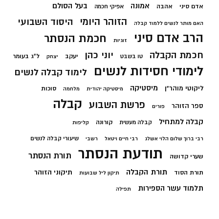
בעל הסולם
אמונה
אדם סיני
אהבה
אפיקי חכמה
הזוהר היומי
היסוד השבועי
האם מותר לנשים ללמוד קבלה
הרב אדם סיני
חכמת הנסתר
זוגיות
חכמת הקבלה
יוני כהן
יעקב
ל"ג בעומר
טו בשבט
יצחק
לימודי חסידות לנשים
לימוד קבלה לנשים
מיסטיקה
ליקוטי מוהר"ן
סוכות
מיסטיקה יהודית
מלחמה
קבלה
פרשת השבוע
ספר הזוהר
פורים
קבלה למתחיל
קורונה
קבלה מעשית
קליפות
שיעורי קבלה לנשים
רבי ברוך שלום הלוי אשלג
רבי חיים ויטאל
רשבי
תודעת הנסתר
תורת הנסתר
שערי קדושה
תורת הקבלה
תיקוני הזוהר
תורת הסוד
תיקון ליל שבועות
תלמוד עשר הספירות
תפילה