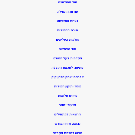
סוד החודשים
סודות התפילה
זוגיות ומשפחה
תורת החסידות
עולמות העליונים
סוד הצמצום
הקדמות בעל הסולם
פתיחה לחכמת הקבלה
אברהם יצחק הכהן קוק
מוסר ותיקון המידות
פירוש חלומות
שיעורי זוהר
הרצאות למתחילים
נבואה ורוח הקודש
מ
בוא לחכמת הקבלה