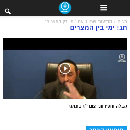
תגים
הודעות שתייג עם "ימי בין המצרים"
תג: ימי בין המצרים
קבלה וחסידות: צום י”ז בתמוז