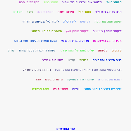
הזוהר היומי
הלוואי אותי עזבו ותורתי שמור
הסתר כפול
הקדמת פי חכם
הרב עדיאל רוזנפלד
חומר אפל
חידושי צורה
חכמת קבלה
חסד
חסדים
יציאת חמה מנרתיקה
לבושים
ליל הכלה
לימוד ליל שבועות שידור חי
ליקוטי מוהר ן ציטוטים
ליקוטי מוהרן pdf
מאמרים בתיקוני הזוהר
מכירת חמץ האינטרנט
מנדטים בחירות 2015
מעלת וחשיבות לימוד ספר הזוהר
סיגופים
סליחות
עלינו לוותר על האגו שלנו.
עשרת הדיברות בספר שמות
פנחס
פנים מאירות ומסבירות
פרטיות
קדיש
ראש חודש אדר
רבי אילעאי אומר: אם רואה אדם שיצרו מתגבר עליו
רוחות רפאים בישראל
רמבם משנה תורה
שיעורי זהר לשמיעה
שיעורים בספר הזוהר
שיעורים בקיצור ליקוטי מוהרן
שלום
תומכי תורה
תורת הרמבם
סוד החודשים