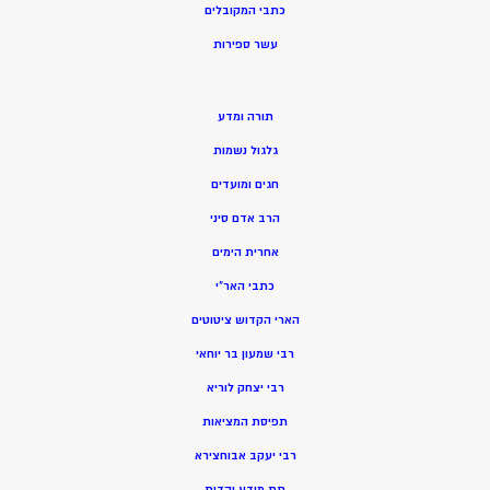
כתבי המקובלים
ע
שר ספירות
תורה ומדע
גלגול נשמות
חגים ומועדים
הרב אדם סיני
אחרית הימים
כתבי האר”י
הארי הקדוש ציטוטים
רבי שמעון בר יוחאי
רבי יצחק לוריא
תפיסת המציאות
רבי יעקב אבוחצירא
תת מודע יהדות