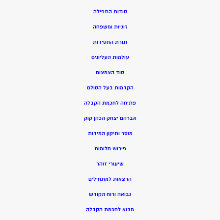
סודות התפילה
זוגיות ומשפחה
תורת החסידות
עולמות העליונים
סוד הצמצום
הקדמות בעל הסולם
פתיחה לחכמת הקבלה
אברהם יצחק הכהן קוק
מוסר ותיקון המידות
פירוש חלומות
שיעורי זוהר
הרצאות למתחילים
נבואה ורוח הקודש
מ
בוא לחכמת הקבלה