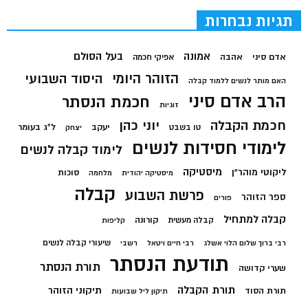
תגיות נבחרות
בעל הסולם
אמונה
אדם סיני
אהבה
אפיקי חכמה
הזוהר היומי
היסוד השבועי
האם מותר לנשים ללמוד קבלה
הרב אדם סיני
חכמת הנסתר
זוגיות
חכמת הקבלה
יוני כהן
יעקב
ל"ג בעומר
טו בשבט
יצחק
לימודי חסידות לנשים
לימוד קבלה לנשים
מיסטיקה
ליקוטי מוהר"ן
סוכות
מיסטיקה יהודית
מלחמה
קבלה
פרשת השבוע
ספר הזוהר
פורים
קבלה למתחיל
קורונה
קבלה מעשית
קליפות
שיעורי קבלה לנשים
רבי ברוך שלום הלוי אשלג
רבי חיים ויטאל
רשבי
תודעת הנסתר
תורת הנסתר
שערי קדושה
תורת הקבלה
תיקוני הזוהר
תורת הסוד
תיקון ליל שבועות