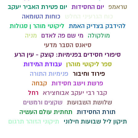
טראמפ
יום החסידות
יום פטירת האביר יעקב
כוח הגרעיני החלש
כוחות הטומאה
להידבק בצדיק האמת
ליקוטי מוהר ן סגולות
מולקולה
מי שם פה לאדם
מניה
סיאנס הסבר מדעי
סיפורי חסידים בפנימיות: קוצק - עין הרע
ספר ליקוטי מוהרן
עבודת המידות
פירוד וחיבור
פנימיות התורה
פרשת וישב חסידות
קבחה
קבר רבי יעקב אבוחצירא
רחל
שלושת השבועות
שקצים ורמשים
תורת החסידות
תחתית עולם העשיה
תיקון ליל שבועות חילוני
תיקוני הזוהר תרגום