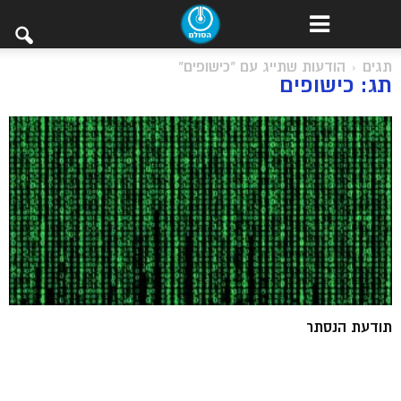
תגים
הודעות שתייג עם "כישופים"
תג: כישופים
תודעת הנסתר