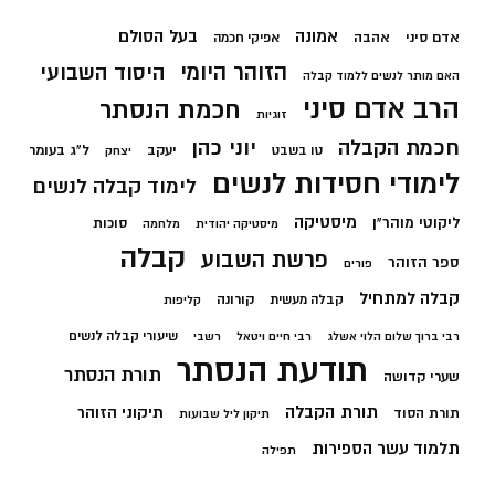
בעל הסולם
אמונה
אדם סיני
אהבה
אפיקי חכמה
הזוהר היומי
היסוד השבועי
האם מותר לנשים ללמוד קבלה
הרב אדם סיני
חכמת הנסתר
זוגיות
חכמת הקבלה
יוני כהן
יעקב
ל"ג בעומר
טו בשבט
יצחק
לימודי חסידות לנשים
לימוד קבלה לנשים
מיסטיקה
ליקוטי מוהר"ן
סוכות
מיסטיקה יהודית
מלחמה
קבלה
פרשת השבוע
ספר הזוהר
פורים
קבלה למתחיל
קורונה
קבלה מעשית
קליפות
שיעורי קבלה לנשים
רבי ברוך שלום הלוי אשלג
רבי חיים ויטאל
רשבי
תודעת הנסתר
תורת הנסתר
שערי קדושה
תורת הקבלה
תיקוני הזוהר
תורת הסוד
תיקון ליל שבועות
תלמוד עשר הספירות
תפילה