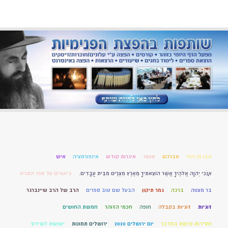
אבן מן החי
אברהם
אושר
איגרות קודש
אינפורמציה
איש
אָנֹכִי יְהוָה אֱלֹהֶיךָ אֲשֶׁר הוֹצֵאתִיךָ מֵאֶרֶץ מִצְרַיִם מִבֵּית עֲבָדִים.
ביאורים על ספר התניא
בר מצווה
ברכה
גמר תיקון
הבעל שם טוב ספרים
הרב של הרב שיינברגר
זוגיות
זוגיות בקבלה
חופה
חכמי הזוהר
חמשת החושים
חסידות פרשת במדבר
יום ירושלים 2020
ירושלים תמונות
ישועות לשידוך