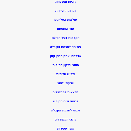
זוגיות ומשפחה
תורת החסידות
עולמות העליונים
סוד הצמצום
הקדמות בעל הסולם
פתיחה לחכמת הקבלה
אברהם יצחק הכהן קוק
מוסר ותיקון המידות
פירוש חלומות
שיעורי זוהר
הרצאות למתחילים
נבואה ורוח הקודש
מ
בוא לחכמת הקבלה
כתבי המקובלים
ע
שר ספירות