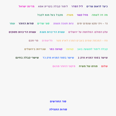
כיצד לראות שדים
ליל הסדר
לימוד קבלה בקריית אתא
מדינת ישראל
מה זה לשמה
מזל קשר
מטרה
מקבל בעל מנת לקבל
נד – ויהי מקץ שנתים ימים
נרות חנוכה תשפג
סוגי שדים
סודות הזוהר
עומר
עלון הסולם: המלחמה על ירושלים
עשרת הדיברות מצגת
עשרת הדיברות פסוקים
פח – המכסה שמים בעבים המכין לארץ מטר
פלישתים
פרי חכם
קבלה לימוד לתשעה באב
קורונה
קורונה כתר
שגרירות בירושלים
שיעור בספר התניא פרק ב
שיעור בספר התניא פרק כד
שיעורי קבלה בחינם
שלום
תורתו של משיח
תיקוני הזוהר תרגום
סוד החודשים
סודות התפילה