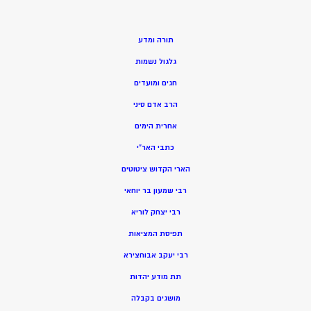
תורה ומדע
גלגול נשמות
חגים ומועדים
הרב אדם סיני
אחרית הימים
כתבי האר”י
הארי הקדוש ציטוטים
רבי שמעון בר יוחאי
רבי יצחק לוריא
תפיסת המציאות
רבי יעקב אבוחצירא
תת מודע יהדות
מושגים בקבלה