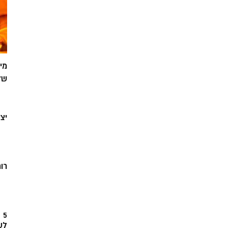
מי
של
יצ
רוח
5
לש