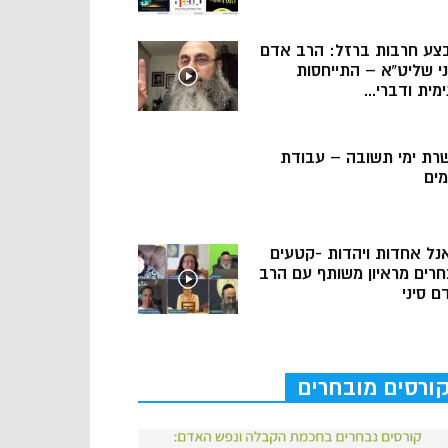
צע חרבות ברזל: הרב אדם
ני שליט”א – התייחסות
מית ודברי...
רת ימי תשובה – עבודת
מים
נל אחדות ויהדות -קטעים
חרים מראיון משותף עם הרב
ם סיני
ורסים מובחרים