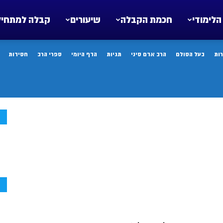
הלימודי
חכמת הקבלה
שיעורים
קבלה למתחיל
ות
בעל הסולם
הרב אדם סיני
תגיות
הדף היומי
ספרי הרב
חסידות
ח
ח