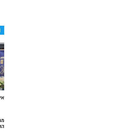
ה
אי
מג
הק