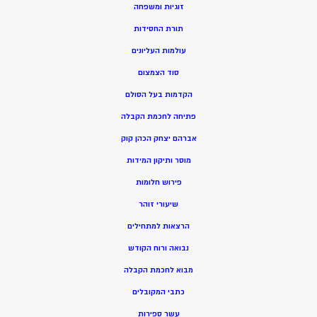
זוגיות ומשפחה
תורת החסידות
עולמות העליונים
סוד הצמצום
הקדמות בעל הסולם
פתיחה לחכמת הקבלה
אברהם יצחק הכהן קוק
מוסר ותיקון המידות
פירוש חלומות
שיעורי זוהר
הרצאות למתחילים
נבואה ורוח הקודש
מ
בוא לחכמת הקבלה
כתבי המקובלים
ע
שר ספירות