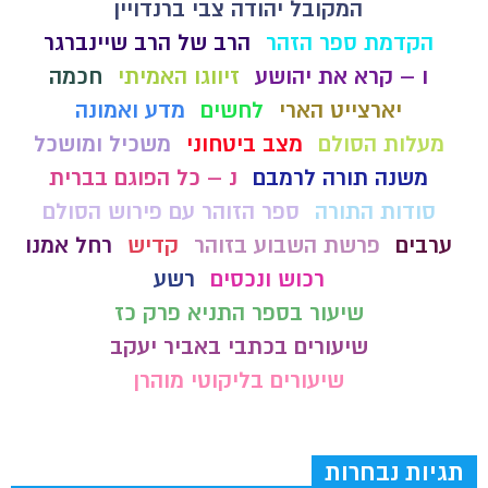
המקובל יהודה צבי ברנדויין
הקדמת ספר הזהר
הרב של הרב שיינברגר
ו – קרא את יהושע
זיווגו האמיתי
חכמה
יארצייט הארי
לחשים
מדע ואמונה
מעלות הסולם
מצב ביטחוני
משכיל ומושכל
משנה תורה לרמבם
נ – כל הפוגם בברית
סודות התורה
ספר הזוהר עם פירוש הסולם
ערבים
פרשת השבוע בזוהר
קדיש
רחל אמנו
רכוש ונכסים
רשע
שיעור בספר התניא פרק כז
שיעורים בכתבי באביר יעקב
שיעורים בליקוטי מוהרן
תגיות נבחרות