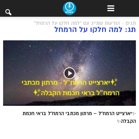
תגים
הודעות שתייג עם "למה חלקו על הרמחל"
תג: למה חלקו על הרמחל
✨יארצייט הרמח”ל – מרתון מכתבי הרמח”ל בראי חכמת
הקבלה✨