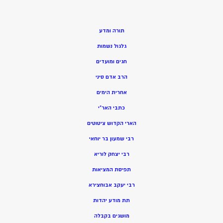
תורה ומדע
גלגול נשמות
חגים ומועדים
הרב אדם סיני
אחרית הימים
כתבי האר”י
הארי הקדוש ציטוטים
רבי שמעון בר יוחאי
רבי יצחק לוריא
תפיסת המציאות
רבי יעקב אבוחצירא
תת מודע יהדות
מושגים בקבלה