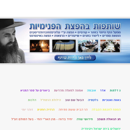
2 דלתות
אדר
אובמה
אמונה למעלה מהדעת
ביאורים על ספר התניא
גאווה ואנוכיות
גלקסיה
הבעל שם טוב
הילולת הרמח"ל
הלכות
הפתח לחכמת הקבלה
הר הבית שעות פתיחה
הרזיה רוחנית
זוהר יומי
חג הגאולה תשפב
חידושי צורה
יחיד בדורו - מרן האר"י החי - בעל הסולם זצ"ל
ירושלים בירת ישראל ויקיפדיה