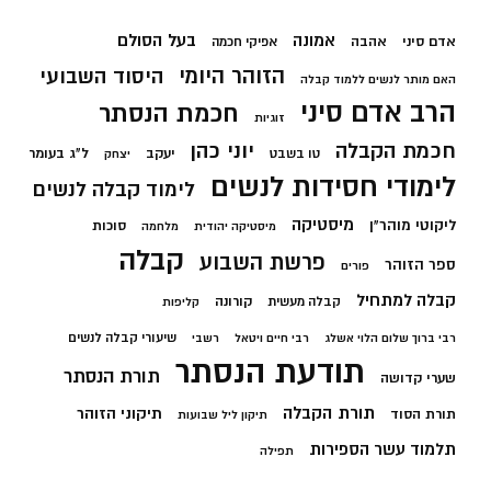
בעל הסולם
אמונה
אדם סיני
אהבה
אפיקי חכמה
הזוהר היומי
היסוד השבועי
האם מותר לנשים ללמוד קבלה
הרב אדם סיני
חכמת הנסתר
זוגיות
חכמת הקבלה
יוני כהן
יעקב
ל"ג בעומר
טו בשבט
יצחק
לימודי חסידות לנשים
לימוד קבלה לנשים
מיסטיקה
ליקוטי מוהר"ן
סוכות
מיסטיקה יהודית
מלחמה
קבלה
פרשת השבוע
ספר הזוהר
פורים
קבלה למתחיל
קורונה
קבלה מעשית
קליפות
שיעורי קבלה לנשים
רבי ברוך שלום הלוי אשלג
רבי חיים ויטאל
רשבי
תודעת הנסתר
תורת הנסתר
שערי קדושה
תורת הקבלה
תיקוני הזוהר
תורת הסוד
תיקון ליל שבועות
תלמוד עשר הספירות
תפילה