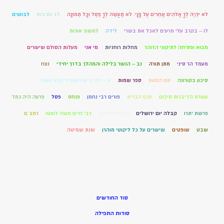
לֹא יִהְיֶה לְךָ אֱלֹהִים אֲחֵרִים עַל פָּנָי. לֹא תַעֲשֶׂה לְךָ פֶסֶל וְכָל תְּמוּנָה
לב נתיבות
לבושים
לו – בקרב עלי מרעים לאכל את בשרי
לידה
למשוך אורות
מבוא ופתיחה לתיקוני הזוהר
מחלות רוחניות
מי אני
מעלות הסולם שיעורים
מעמד הר סיני
מתן תורה
נב – הנעור בלילה והמהלך בדרך יחידי
נצח
סיכון בקורונה
סם המוות
ספר שמות
ע – ויהי ביום השמיני קרא משה
עשרת הדיברות סיכום
פגם הברית
פורים רבי נחמן
פנחס
פסל
פרעה היה גמד
פרשת יתרו
קבלה יום ירושלים
קונטרס אחרון
רבי חיים משה לוצטו
רמב ם
שבט
שופטים
שיעורים על כל ליקוטי מוהרן
שנת שמיטה
סוד החודשים
סודות התפילה