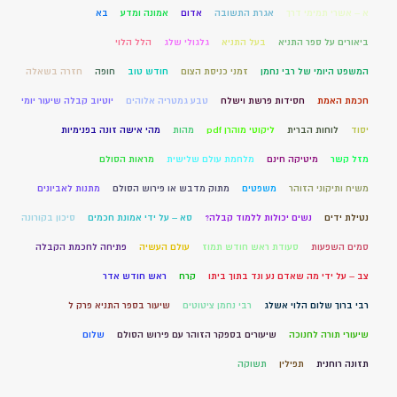
א – אשרי תמימי דרך
אגרת התשובה
אדום
אמונה ומדע
בא
ביאורים על ספר התניא
בעל התניא
גלגולי שלג
הלל הלוי
המשפט היומי של רבי נחמן
זמני כניסת הצום
חודש טוב
חופה
חזרה בשאלה
חכמת האמת
חסידות פרשת וישלח
טבע גמטריה אלוהים
יוטיוב קבלה שיעור יומי
יסוד
לוחות הברית
ליקוטי מוהרן pdf
מהות
מהי אישה זונה בפנימיות
מזל קשר
מיטיקה חינם
מלחמת עולם שלישית
מראות הסולם
משיח ותיקוני הזוהר
משפטים
מתוק מדבש או פירוש הסולם
מתנות לאביונים
נטילת ידים
נשים יכולות ללמוד קבלה?
סא – על ידי אמונת חכמים
סיכון בקורונה
סמים השפעות
סעודת ראש חודש תמוז
עולם העשיה
פתיחה לחכמת הקבלה
צב – על ידי מה שאדם נע ונד בתוך ביתו
קרח
ראש חודש אדר
רבי ברוך שלום הלוי אשלג
רבי נחמן ציטוטים
שיעור בספר התניא פרק ל
שיעורי תורה לחנוכה
שיעורים בספקר הזוהר עם פירוש הסולם
שלום
תזונה רוחנית
תפילין
תשוקה