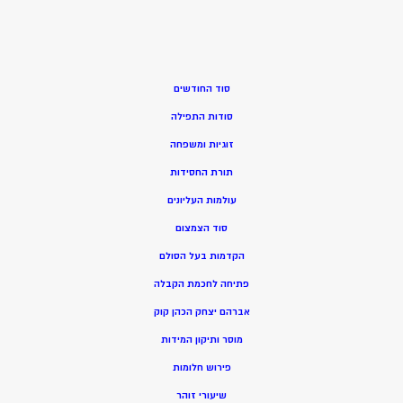
סוד החודשים
סודות התפילה
זוגיות ומשפחה
תורת החסידות
עולמות העליונים
סוד הצמצום
הקדמות בעל הסולם
פתיחה לחכמת הקבלה
אברהם יצחק הכהן קוק
מוסר ותיקון המידות
פירוש חלומות
שיעורי זוהר