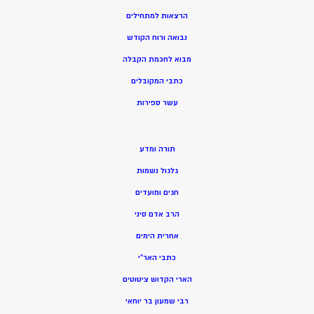
הרצאות למתחילים
נבואה ורוח הקודש
מ
בוא לחכמת הקבלה
כתבי המקובלים
ע
שר ספירות
תורה ומדע
גלגול נשמות
חגים ומועדים
הרב אדם סיני
אחרית הימים
כתבי האר”י
הארי הקדוש ציטוטים
רבי שמעון בר יוחאי