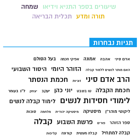
שיעורים בספר התניא וידיאו
שמחה
תורה ומדע
תכלית הבריאה
תגיות נבחרות
בעל הסולם
אמונה
אדם סיני
אהבה
אפיקי חכמה
הזוהר היומי
היסוד השבועי
האם מותר לנשים ללמוד קבלה
הרב אדם סיני
חכמת הנסתר
זוגיות
חכמת הקבלה
יוני כהן
יעקב
ל"ג בעומר
טו בשבט
יצחק
לימודי חסידות לנשים
לימוד קבלה לנשים
מיסטיקה
ליקוטי מוהר"ן
סוכות
מיסטיקה יהודית
מלחמה
קבלה
פרשת השבוע
ספר הזוהר
פורים
קבלה למתחיל
קורונה
קבלה מעשית
קליפות