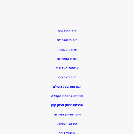
סוד החודשים
סודות התפילה
זוגיות ומשפחה
תורת החסידות
עולמות העליונים
סוד הצמצום
הקדמות בעל הסולם
פתיחה לחכמת הקבלה
אברהם יצחק הכהן קוק
מוסר ותיקון המידות
פירוש חלומות
שיעורי זוהר