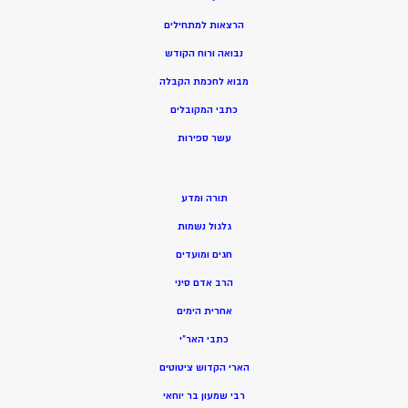
הרצאות למתחילים
נבואה ורוח הקודש
מ
בוא לחכמת הקבלה
כתבי המקובלים
ע
שר ספירות
תורה ומדע
גלגול נשמות
חגים ומועדים
הרב אדם סיני
אחרית הימים
כתבי האר”י
הארי הקדוש ציטוטים
רבי שמעון בר יוחאי