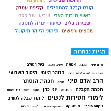
קדושה שביעית
קוראו נא
קורס קבלה למתחילים
קליפת עמלק
ראשי תיבות הארי
שביעי של פסח
שבירת כלים
שיעורי תורה לחנוכה
שקצים ורמשים
תיקוני הזוהר תיקון ל
תגיות נבחרות
בעל הסולם
אמונה
אדם סיני
אהבה
אפיקי חכמה
הזוהר היומי
היסוד השבועי
האם מותר לנשים ללמוד קבלה
הרב אדם סיני
חכמת הנסתר
זוגיות
חכמת הקבלה
יוני כהן
יעקב
ל"ג בעומר
טו בשבט
יצחק
לימודי חסידות לנשים
לימוד קבלה לנשים
מיסטיקה
ליקוטי מוהר"ן
סוכות
מיסטיקה יהודית
מלחמה