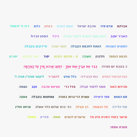
אברהם
אדם סיני
אהבת ישראל
אשת זנונים
בטחון
גלות
דרך ה' לרמחל
האביר יעקב
האם מותר לנשים ללמוד קבלה
היכל
המפץ הגדול
הסתרת השגחה
הפתח לחכמת הקבלה
חומר וצורה
חיידקים בקבלה
חכמת הנסתר
חלקיק
חשכה
ט – תהמת יכסימו
יסוד
יסוד החומצי
יסורים
כ בטבת יום פטירה
כַּבֵּד אֶת אָבִיךָ וְאֶת אִמֶּךָ - לְמַעַן יַאֲרִכוּן יָמֶיךָ עַל הָאֲדָמָה
כוח הגרעיני החזק
כוח הכבידה
כלל ופרט
להתגייר
ליקוטי מוהר"ן תורה ד'
מהירות האור
מותר ללמוד קבלה
מזל גדי
מציאת אהבה
נקב
נשמה
סם המוות
ספר היצירה
עשרת הדיברות בתורה
צמחונות בקבלה
צעקה
קול הלידה
קל הנשמה
רב קבלה
רבי ברוך שלום הלוי אשלג
שיחת חולין
שיעור בספר התניא פרק מד
שיעורים לנשים
תאוה
תזריע
תעופה
תענית אסתר