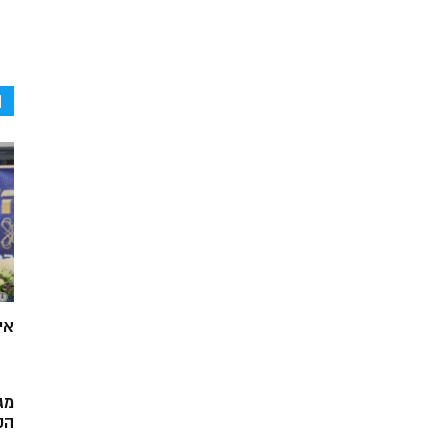
ה
אי
מג
הק