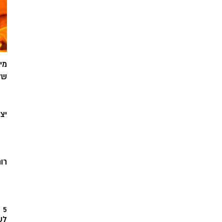
מי
של
יצ
רוח
5
לש