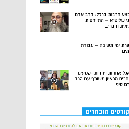
צע חרבות ברזל: הרב אדם
ני שליט”א – התייחסות
מית ודברי...
רת ימי תשובה – עבודת
מים
נל אחדות ויהדות -קטעים
חרים מראיון משותף עם הרב
ם סיני
ורסים מובחרים