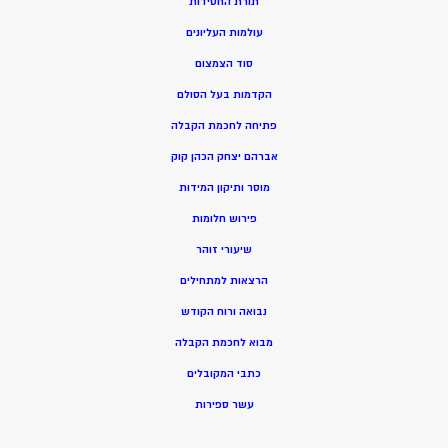
תורת החסידות
עולמות העליונים
סוד הצמצום
הקדמות בעל הסולם
פתיחה לחכמת הקבלה
אברהם יצחק הכהן קוק
מוסר ותיקון המידות
פירוש חלומות
שיעורי זוהר
הרצאות למתחילים
נבואה ורוח הקודש
מ
בוא לחכמת הקבלה
כתבי המקובלים
ע
שר ספירות