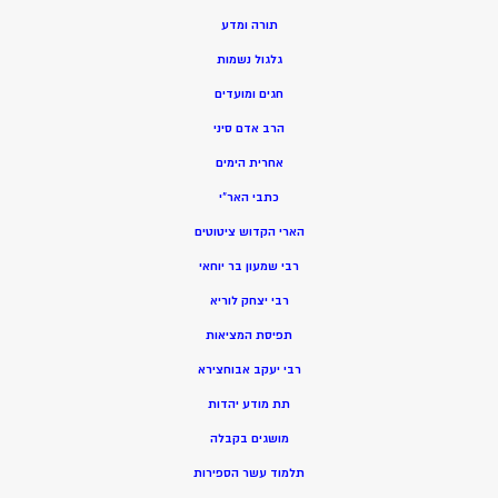
תורה ומדע
גלגול נשמות
חגים ומועדים
הרב אדם סיני
אחרית הימים
כתבי האר”י
הארי הקדוש ציטוטים
רבי שמעון בר יוחאי
רבי יצחק לוריא
תפיסת המציאות
רבי יעקב אבוחצירא
תת מודע יהדות
מושגים בקבלה
תלמוד עשר הספירות