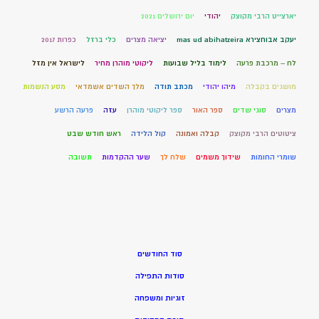
יארצייט הרבי מקוצק
יהודי
יום ירושלים 2021
יעקב אבוחצירא mas ud abihatzeira
יציאה מצרים
כלי ברזל
כפרות 2017
לח – מרכבת פרעה
לימוד בליל שבועות
ליקוטי מוהרן מחיר
לישראל אין מזל
מושגים בקבלה
מיהו יהודי
מכתב תודה
מלך השדים אשמדאי
מסע הנשמות
מצרים
סוגי שדים
ספר האור
ספר ליקוטי מוהרן
עזה
פרעה הרשע
ציטוטים הרבי מקוצק
קבלה ואמונה
קול הלידה
ראש חודש שבט
שומרי החומות
שידוך משמים
שלח לך
שער ההקדמות
תשובה
סוד החודשים
סודות התפילה
זוגיות ומשפחה