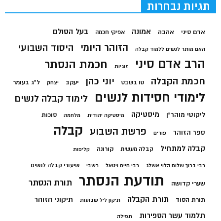
תגיות נבחרות
בעל הסולם
אמונה
אדם סיני
אהבה
אפיקי חכמה
הזוהר היומי
היסוד השבועי
האם מותר לנשים ללמוד קבלה
הרב אדם סיני
חכמת הנסתר
זוגיות
חכמת הקבלה
יוני כהן
יעקב
ל"ג בעומר
טו בשבט
יצחק
לימודי חסידות לנשים
לימוד קבלה לנשים
מיסטיקה
ליקוטי מוהר"ן
סוכות
מיסטיקה יהודית
מלחמה
קבלה
פרשת השבוע
ספר הזוהר
פורים
קבלה למתחיל
קורונה
קבלה מעשית
קליפות
שיעורי קבלה לנשים
רבי ברוך שלום הלוי אשלג
רבי חיים ויטאל
רשבי
תודעת הנסתר
תורת הנסתר
שערי קדושה
תורת הקבלה
תיקוני הזוהר
תורת הסוד
תיקון ליל שבועות
תלמוד עשר הספירות
תפילה