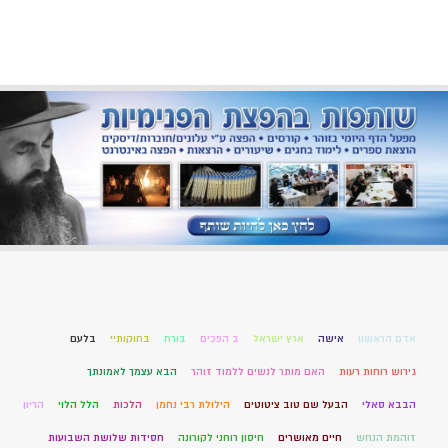
אדם הראשון
אישה
ארץ ישראל
ב הפכים
בורח
בחוקותיי
בלעם
גירוש רוחות רעות
האם מותר לנשים ללמוד זוהר
הבא עצמך לאמונתך
הבבא סאלי
הבעל שם טוב ציטוטים
הילולת רבי נחמן
הלכות
הלל הלוי
הריון
זוהמת הנחש
חיים מאושרים
חיסון רוחני לקורונה
חסידות שלושת השבועות