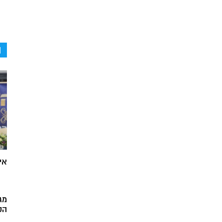
ה
אי
מג
הק