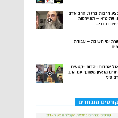
צע חרבות ברזל: הרב אדם
ני שליט”א – התייחסות
מית ודברי...
רת ימי תשובה – עבודת
מים
נל אחדות ויהדות -קטעים
חרים מראיון משותף עם הרב
ם סיני
ורסים מובחרים