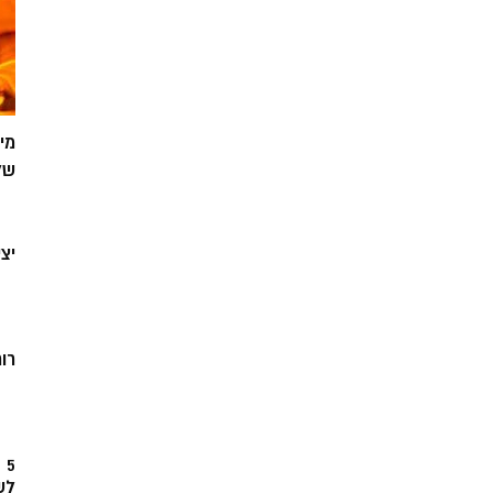
מי
של
יצ
רוח
5
לש