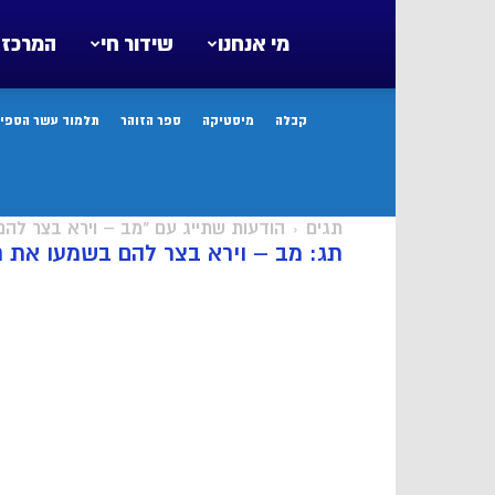
מי אנחנו
שידור חי
המרכז 
קבלה
מיסטיקה
ספר הזוהר
תלמוד עשר הספיר
תגים
הודעות שתייג עם "מב – וירא בצר לה
תג: מב – וירא בצר להם בשמעו את 