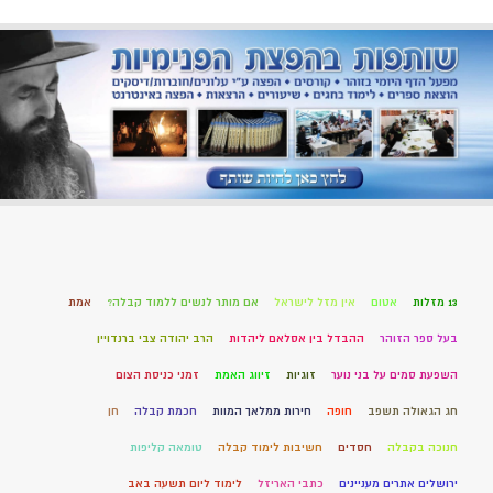
13 מזלות
אטום
אין מזל לישראל
אם מותר לנשים ללמוד קבלה?
אמת
בעל ספר הזוהר
ההבדל בין אסלאם ליהדות
הרב יהודה צבי ברנדויין
השפעת סמים על בני נוער
זוגיות
זיווג האמת
זמני כניסת הצום
חג הגאולה תשפב
חופה
חירות ממלאך המוות
חכמת קבלה
חן
חנוכה בקבלה
חסדים
חשיבות לימוד קבלה
טומאה קליפות
ירושלים אתרים מעניינים
כתבי האריזל
לימוד ליום תשעה באב