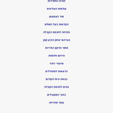
תורת החסידות
עולמות העליונים
סוד הצמצום
הקדמות בעל הסולם
פתיחה לחכמת הקבלה
אברהם יצחק הכהן קוק
מוסר ותיקון המידות
פירוש חלומות
שיעורי זוהר
הרצאות למתחילים
נבואה ורוח הקודש
מ
בוא לחכמת הקבלה
כתבי המקובלים
ע
שר ספירות