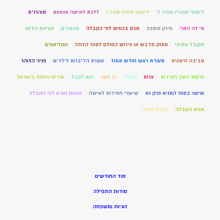
ליקוטי מוהר"ן תורה ד'
ליקוטי מוהרן תורה ו
ללכת לאישה מנאפת
מוהרנ”ת
מי זה הארי
מירון תשפב
מכת בכורות לפי הקבלה
מכתבים
מציאת הזיווג
מקובל אמיתי
מתוק מדבש או פירוש הסולם לספר הזוהר
נוקליאונים
סביבה חיצונית
סעודת ראש חודש תמוז
עשרת הדיברות לילדים
פניני הזוהר
פרשת וישב חסידות
צרות
קנאה
רב מסר
רצון לקבל
שדים ורוחות בישראל
שיעור בספר התניא פרק נא
שיעורי חסידות לאישה
תאוות נשים לפי הקבלה
תורת הקבלה
תענית אסתר
סוד החודשים
סודות התפילה
זוגיות ומשפחה