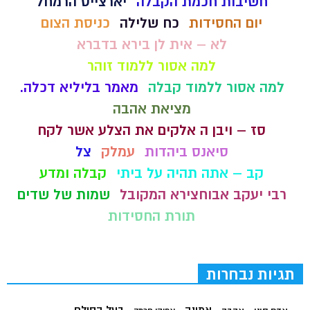
חשיבות חכמת הקבלה
יארצייט הרמחל
יום החסידות
כח שלילה
כניסת הצום
לא – אית לן בירא בדברא
למה אסור ללמוד זוהר
למה אסור ללמוד קבלה
מאמר בליליא דכלה.
מציאת אהבה
סז – ויבן ה אלקים את הצלע אשר לקח
סיאנס ביהדות
עמלק
צל
קב – אתה תהיה על ביתי
קבלה ומדע
רבי יעקב אבוחצירא המקובל
שמות של שדים
תורת החסידות
תגיות נבחרות