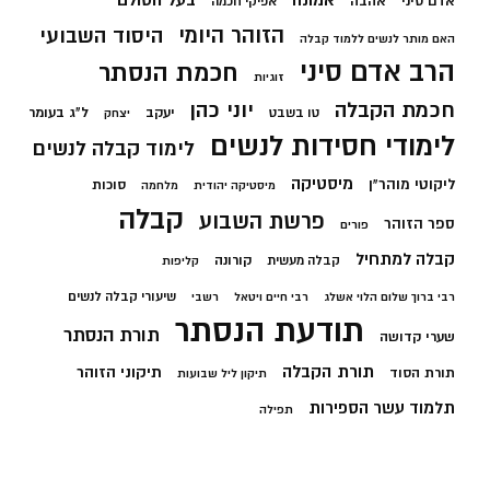
בעל הסולם
אמונה
אדם סיני
אהבה
אפיקי חכמה
הזוהר היומי
היסוד השבועי
האם מותר לנשים ללמוד קבלה
הרב אדם סיני
חכמת הנסתר
זוגיות
חכמת הקבלה
יוני כהן
יעקב
ל"ג בעומר
טו בשבט
יצחק
לימודי חסידות לנשים
לימוד קבלה לנשים
מיסטיקה
ליקוטי מוהר"ן
סוכות
מיסטיקה יהודית
מלחמה
קבלה
פרשת השבוע
ספר הזוהר
פורים
קבלה למתחיל
קורונה
קבלה מעשית
קליפות
שיעורי קבלה לנשים
רבי ברוך שלום הלוי אשלג
רבי חיים ויטאל
רשבי
תודעת הנסתר
תורת הנסתר
שערי קדושה
תורת הקבלה
תיקוני הזוהר
תורת הסוד
תיקון ליל שבועות
תלמוד עשר הספירות
תפילה