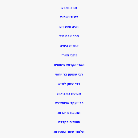
תורה ומדע
גלגול נשמות
חגים ומועדים
הרב אדם סיני
אחרית הימים
כתבי האר”י
הארי הקדוש ציטוטים
רבי שמעון בר יוחאי
רבי יצחק לוריא
תפיסת המציאות
רבי יעקב אבוחצירא
תת מודע יהדות
מושגים בקבלה
תלמוד עשר הספירות