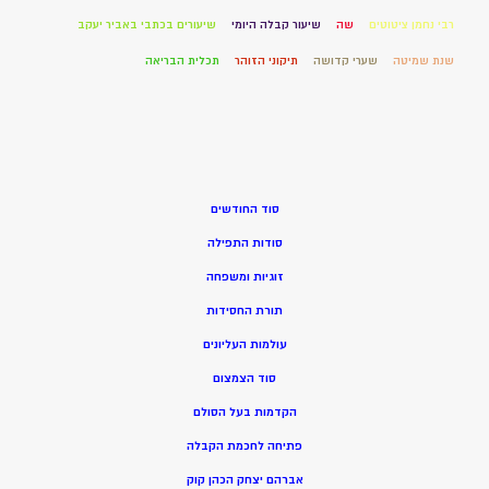
רבי נחמן ציטוטים
שה
שיעור קבלה היומי
שיעורים בכתבי באביר יעקב
שנת שמיטה
שערי קדושה
תיקוני הזוהר
תכלית הבריאה
סוד החודשים
סודות התפילה
זוגיות ומשפחה
תורת החסידות
עולמות העליונים
סוד הצמצום
הקדמות בעל הסולם
פתיחה לחכמת הקבלה
אברהם יצחק הכהן קוק