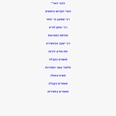
כתבי האר”י
הארי הקדוש ציטוטים
רבי שמעון בר יוחאי
רבי יצחק לוריא
תפיסת המציאות
רבי יעקב אבוחצירא
תת מודע יהדות
מושגים בקבלה
תלמוד עשר הספירות
משיח וגאולה
מאמרים בקבלה
מאמרים בחסידות