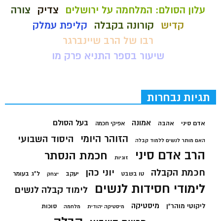
עלון הסולם: המלחמה על ירושלים
צדיק
צורה
קדיש
קורונה בקבלה
קליפת עמלק
רבו של הרב שיינברגר
שיעור בספר התניא פרק מו
תגיות נבחרות
בעל הסולם
אמונה
אדם סיני
אהבה
אפיקי חכמה
הזוהר היומי
היסוד השבועי
האם מותר לנשים ללמוד קבלה
הרב אדם סיני
חכמת הנסתר
זוגיות
חכמת הקבלה
יוני כהן
יעקב
ל"ג בעומר
טו בשבט
יצחק
לימודי חסידות לנשים
לימוד קבלה לנשים
מיסטיקה
ליקוטי מוהר"ן
סוכות
מיסטיקה יהודית
מלחמה