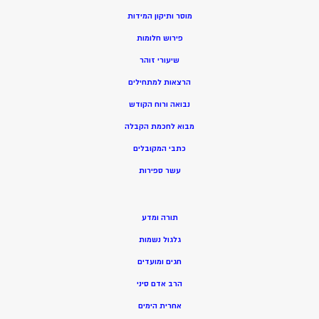
מוסר ותיקון המידות
פירוש חלומות
שיעורי זוהר
הרצאות למתחילים
נבואה ורוח הקודש
מ
בוא לחכמת הקבלה
כתבי המקובלים
ע
שר ספירות
תורה ומדע
גלגול נשמות
חגים ומועדים
הרב אדם סיני
אחרית הימים