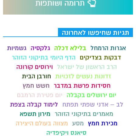
תגיות שחיפשו לאחרונה
אגרות הרמחל
בלילא דכלה
גלקסיה
גשמיות
דבקות בצדיקים
הדף היומי בתיקוני הזוהר
הרב הראשון של ישראל
וירוסים קורונה
זדונות נעשים לזכויות
חורבן הבית
חסידות פרשת במדבר
חשש חמץ
יום ירושלים בקבלה
יום פטירת הרמבם
לב – אדני שפתי תפתח
לימוד קבלה בצפת
מאמרים בתיקוני הזוהר
מירון תשפא
מכירת חמץ
מסע
מצווה בעולם היצירה
סיאנס ויקיפדיה