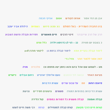
אבן מן החי אסור
אורות הקודש
אטום
אפיקי חכמה
בנין החברה העתידית - בעל הסולם
גוג ומגוג פירוש
גשמיות
הילולת אביר יעקב
הרב של הרב שיינברגר
זיכוי הרבים
חיים מאושרים
חסידות וקבלה פרשת השבוע
כ בטבת יום פטירה
כג – הוי לן כדניתא וילדה
כלל ופרט
לימוד קבלה בקריית אתא
לימוד קבלה ברמת גן
ליקוטי מוהרן pdf
למה אסור ללמוד זוהר
מזל גדי
מט – לשמש שם אהל בהם והוא כחתן יצא מחפתו וכו
מלכודת
מניה
מציאת האחד
נבואה לפי הרמבם
נועם אלימלך יארצייט
ניחום אבלים
נייטרינו
סיאנס רוחות
סמ
על טבעי שדים
עשרת הדברות
עשרת הדיברות בפנימיות התורה
פוטונים
ציטוטים חסידיים
צניעות
קבלה ואמונה
קבלה מעשית כל הסודות כמוסים
קול הלידה
קורות חיים הרבי מקוצק
קורס קבלה למתחילים
קרפס
רבי משה חיים לוצטו