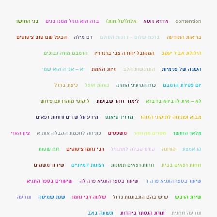
contention
אדרא זוטא
אלול(סליחות)
בזה הוא גוזל ממנו בנים
בני החושך
בריאות התודעה
ברכת שלום - דרגות הסולם
דם מילה
הבעל שם טוב ציטוטים
הילולת אביר יעקב
המקובל יהודה צבי ברנדויין
הרמבם מורה נבוכים
השגה של פנימיות
התרגשות הלב
זיווג האמת
יא – אני ה הוא שמי
יום פטירת הרמבם
כוח הגרעיני החזק
כוחות אופל
כיפת ברזל
לא – אית לן בירא בדברא
לימוד זוהר שבועות
ליקוטי מוהרן עם פירוש
מבוא ופתיחה לתיקוני הזוהר
מדריך סיאנס
מידע על שדים ורוחות רפאים
מלאך החושך
מסרים מהזוהר
משפטים
פתיחה לחכמת הקבלה אות א
ציון הארי
קו אמצע
קורונה
קורס קבלה למתחיל
רבי נחמן ציטוטים
רוח שטות
רוחות רפאים בבית
רוחות רפאים תמונות
רצונות דמיוניים
שידוך משמים
שיעור בספר התניא פרק ד
שיעור בספר התניא פרק לה
שיעורים בספר התניא
שירת הרבש
שיש בהם התבוננות גדול
שלווה רבי נחמן
שנת שמיטה
תודעה
תודעה רוחנית
תורת הנסתר ביהדות
תשעה באב