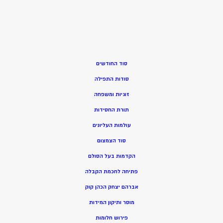
סוד החודשים
סודות התפילה
זוגיות ומשפחה
תורת החסידות
עולמות העליונים
סוד הצמצום
הקדמות בעל הסולם
פתיחה לחכמת הקבלה
אברהם יצחק הכהן קוק
מוסר ותיקון המידות
פירוש חלומות