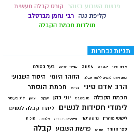
פרשת השבוע בזוהר
קורס קבלה מעשית
קליפת נגה
רבי נחמן מברסלב
תולדות חכמת הקבלה
תגיות נבחרות
בעל הסולם
אמונה
אדם סיני
אהבה
אפיקי חכמה
הזוהר היומי
היסוד השבועי
האם מותר לנשים ללמוד קבלה
הרב אדם סיני
חכמת הנסתר
זוגיות
חכמת הקבלה
יוני כהן
יעקב
ל"ג בעומר
טו בשבט
יצחק
לימודי חסידות לנשים
לימוד קבלה לנשים
מיסטיקה
ליקוטי מוהר"ן
סוכות
מיסטיקה יהודית
מלחמה
קבלה
פרשת השבוע
ספר הזוהר
פורים