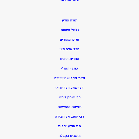
תורה ומדע
גלגול נשמות
חגים ומועדים
הרב אדם סיני
אחרית הימים
כתבי האר”י
הארי הקדוש ציטוטים
רבי שמעון בר יוחאי
רבי יצחק לוריא
תפיסת המציאות
רבי יעקב אבוחצירא
תת מודע יהדות
מושגים בקבלה