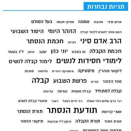
תגיות נבחרות
בעל הסולם
אמונה
אדם סיני
אהבה
אפיקי חכמה
הזוהר היומי
היסוד השבועי
האם מותר לנשים ללמוד קבלה
הרב אדם סיני
חכמת הנסתר
זוגיות
חכמת הקבלה
יוני כהן
יעקב
ל"ג בעומר
טו בשבט
יצחק
לימודי חסידות לנשים
לימוד קבלה לנשים
מיסטיקה
ליקוטי מוהר"ן
סוכות
מיסטיקה יהודית
מלחמה
קבלה
פרשת השבוע
ספר הזוהר
פורים
קבלה למתחיל
קורונה
קבלה מעשית
קליפות
שיעורי קבלה לנשים
רבי ברוך שלום הלוי אשלג
רבי חיים ויטאל
רשבי
תודעת הנסתר
תורת הנסתר
שערי קדושה
תורת הקבלה
תיקוני הזוהר
תורת הסוד
תיקון ליל שבועות
תלמוד עשר הספירות