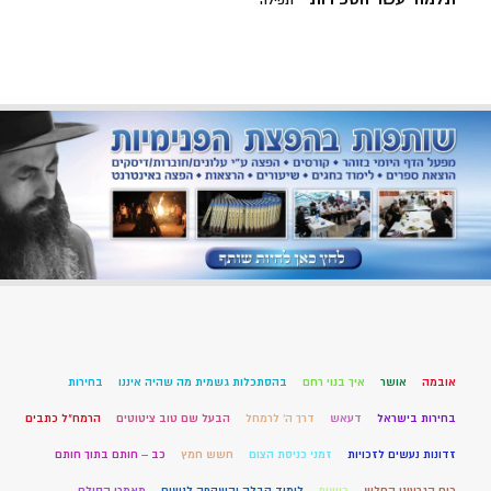
תפילה
אובמה
אושר
איך בנוי רחם
בהסתכלות גשמית מה שהיה איננו
בחירות
בחירות בישראל
דעאש
דרך ה' לרמחל
הבעל שם טוב ציטוטים
הרמח"ל כתבים
זדונות נעשים לזכויות
זמני כניסת הצום
חשש חמץ
כב – חותם בתוך חותם
כוח הגרעיני החלש
כישוף
לימוד קבלה והשקפה לנשים
מאמרי הסולם