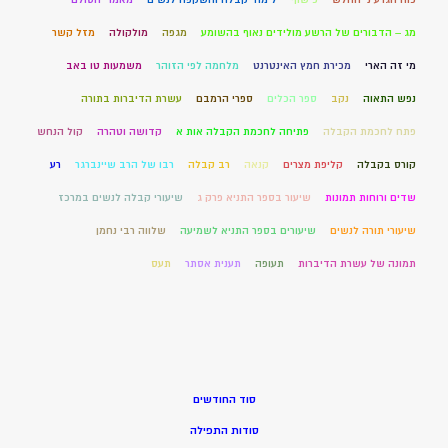
מג – הדבורים של הרשע מולידים נאוף בהשומע
מגפה
מולקולה
מזל קשר
מי זה הארי
מכירת חמץ האינטרנט
מלחמה לפי הזוהר
משמעות טו באב
נפש התאוה
נקב
ספר הכלים
ספרי הרמבם
עשרת הדיברות בתורה
פתח לחכמת הקבלה
פתיחה לחכמת הקבלה אות א
קדושה וטהרה
קול הנחש
קורס בקבלה
קליפת מצרים
קנאה
רב קבלה
רבו של הרב שיינברגר
רע
שדים ורוחות תמונות
שיעור בספר התניא פרק ג
שיעורי קבלה לנשים במרכז
שיעורי תורה לנשים
שיעורים בספר התניא לשמיעה
שלווה רבי נחמן
תמונה של עשרת הדיברות
תעופה
תענית אסתר
תעס
סוד החודשים
סודות התפילה