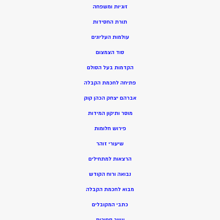
זוגיות ומשפחה
תורת החסידות
עולמות העליונים
סוד הצמצום
הקדמות בעל הסולם
פתיחה לחכמת הקבלה
אברהם יצחק הכהן קוק
מוסר ותיקון המידות
פירוש חלומות
שיעורי זוהר
הרצאות למתחילים
נבואה ורוח הקודש
מ
בוא לחכמת הקבלה
כתבי המקובלים
ע
שר ספירות