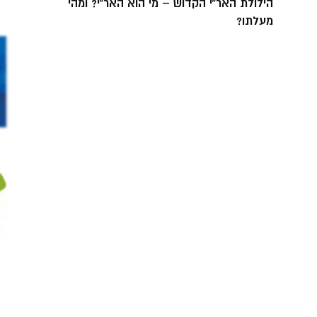
הילולת האר”י הקדוש – מי הוא האר”י? ומהי
מעלתו?