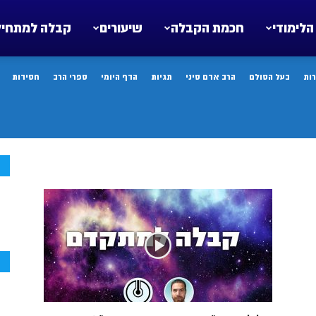
הלימודי
חכמת הקבלה
שיעורים
קבלה למתחיל
ות
בעל הסולם
הרב אדם סיני
תגיות
הדף היומי
ספרי הרב
חסידות
ח
ח