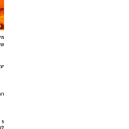
מי
של
יצ
רוח
5
לש