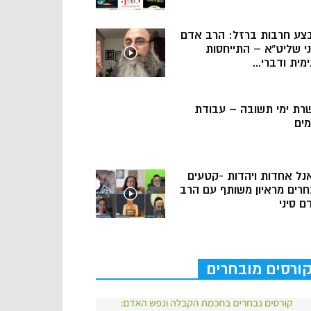
צע חרבות ברזל: הרב אדם
ני שליט”א – התייחסות
מית ודברי...
רת ימי תשובה – עבודת
מים
נל אחדות ויהדות -קטעים
חרים מראיון משותף עם הרב
ם סיני
ורסים מובחרים