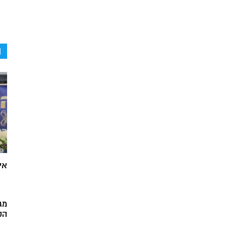
ה
אי
מג
הק