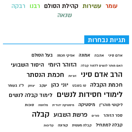
עומר
עשירות
קהילת הסולם
רבנו
רבקה
שנאה
תגיות נבחרות
בעל הסולם
אמונה
אדם סיני
אהבה
אפיקי חכמה
הזוהר היומי
היסוד השבועי
האם מותר לנשים ללמוד קבלה
הרב אדם סיני
חכמת הנסתר
זוגיות
חכמת הקבלה
יוני כהן
יעקב
ל"ג בעומר
טו בשבט
יצחק
לימודי חסידות לנשים
לימוד קבלה לנשים
מיסטיקה
ליקוטי מוהר"ן
סוכות
מיסטיקה יהודית
מלחמה
קבלה
פרשת השבוע
ספר הזוהר
פורים
קבלה למתחיל
קורונה
קבלה מעשית
קליפות