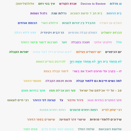
12 מזלות
Desires to Bestow
אגרת הקודש
איך בנוי רחם
אלול(סליחות)
בית הרוחות
בית חב ד פרשת השבוע
גדלות שגה
גלגול נשמות
האדם עץ השדה
ההבדל בין יהדות לנצרות
הילולא הארי
הכנסת אורחים
הכרזת ירושלים
הסולם קבלה ופנימיות
הר הבית ויקיפדיה
זוהר לילא דכלה
חלל
חלקיקי אלוקי
חנוכה בקבלה
חצר
חשיבות לימוד תיקוני הזוהר
יום הכיפורים
יום ירושלים פעילות
ילבש שחורים וילך לעיר אחרת
יסודות הקבלה
לֹא תַחְמֹד בֵּית רֵעֶךָ. לֹא תַחְמֹד אֵשֶׁת רֵעֶךָ
להידבק בצדיק האמת
לו – בקרב עלי מרעים לאכל את בשרי
לימוד קבלה בצפת
למה נשים חייבות גם ללמוד קבלה
מהות חכמת הקבלה
מטעמי הזוהר
סב – על ידי אכילתם של ישראל
סוף זמן אכילת חמץ
סקר בחירות מאקו
סקר הסקרים בחירות 2015
פירוד וחיבור
צל
קורונה לפי הזוהר
רבי חיים לוצאטו
רבי יצחק לוריא
רוחות רפאים סרטונים
רוחות רפאים תמונות
שידוכים ללומדי פנימיות
שיעורי זהר לשמיעה
שיעורים בספר הזוהר
שלושת השבועות
שלמה המלך
תופעות לוואי סמים קלים
תורת הסוד