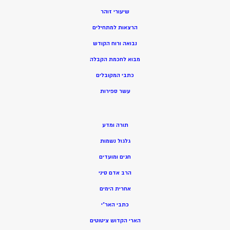
שיעורי זוהר
הרצאות למתחילים
נבואה ורוח הקודש
מ
בוא לחכמת הקבלה
כתבי המקובלים
ע
שר ספירות
תורה ומדע
גלגול נשמות
חגים ומועדים
הרב אדם סיני
אחרית הימים
כתבי האר”י
הארי הקדוש ציטוטים