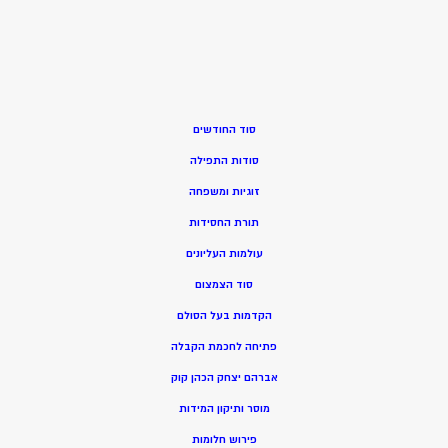
סוד החודשים
סודות התפילה
זוגיות ומשפחה
תורת החסידות
עולמות העליונים
סוד הצמצום
הקדמות בעל הסולם
פתיחה לחכמת הקבלה
אברהם יצחק הכהן קוק
מוסר ותיקון המידות
פירוש חלומות