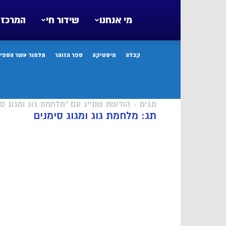
מי אנחנו
שידור חי
המרכז 
קבלה
מיסטיקה
ספר הזוהר
תלמוד עשר הספיר
תגים
הודעות שתייג עם "מלחמת גוג ומגוג סי
תג: מלחמת גוג ומגוג סימנים