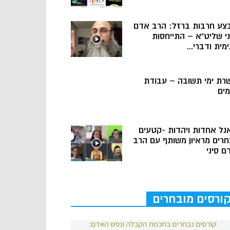
צע חרבות ברזל: הרב אדם
ני שליט”א – התייחסות
מית ודברי...
רת ימי תשובה – עבודת
מים
נל אחדות ויהדות -קטעים
חרים מראיון משותף עם הרב
ם סיני
ורסים מובחרים