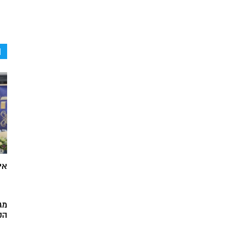
ה
אי
מג
הק