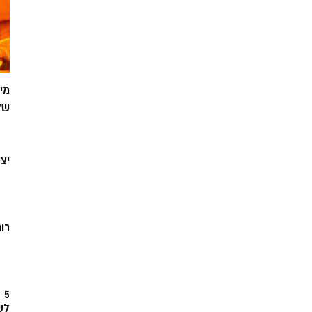
מי
של
יצ
רוח
5
לש