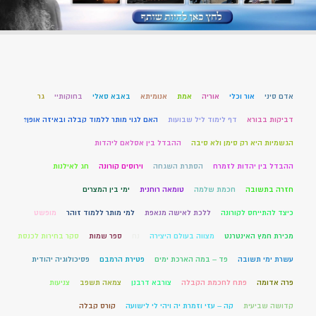
אדם סיני
אור וכלי
אוריה
אמת
אנומיתא
באבא סאלי
בחוקותיי
גר
דביקות בבורא
דף לימוד ליל שבועות
האם לגוי מותר ללמוד קבלה ובאיזה אופן?
הגשמיות היא רק סימן ולא סיבה
ההבדל בין אסלאם ליהדות
ההבדל בין יהדות לזמרח
הסתרת השגחה
וירוסים קורונה
חג לאילנות
חזרה בתשובה
חכמת שלמה
טומאה רוחנית
ימי בין המצרים
כיצד להתייחס לקורונה
ללכת לאישה מנאפת
למי מותר ללמוד זוהר
מופשט
מכירת חמץ האינטרנט
מצווה בעולם היצירה
נח
ספר שמות
סקר בחירות לכנסת
עשרת ימי תשובה
פד – במה הארכת ימים
פטירת הרמבם
פסיכולוגיה יהודית
פרה אדומה
פתח לחכמת הקבלה
צורבא דרבנן
צמאה תשפב
צניעות
קדושה שביעית
קה – עזי וזמרת יה ויהי לי לישועה
קורס קבלה