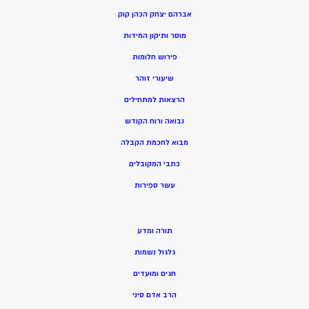
אברהם יצחק הכהן קוק
מוסר ותיקון המידות
פירוש חלומות
שיעורי זוהר
הרצאות למתחילים
נבואה ורוח הקודש
מ
בוא לחכמת הקבלה
כתבי המקובלים
ע
שר ספירות
תורה ומדע
גלגול נשמות
חגים ומועדים
הרב אדם סיני