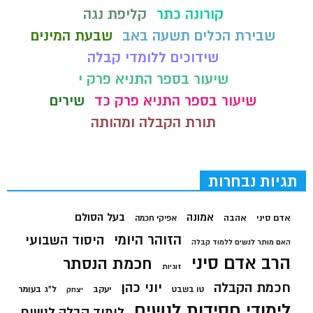
קורונה כתר
קליפת נגה
שבירת הכלים תשעה באב
שבעת המינים
שידוכים ללומדי קבלה
שיעור בספר התניא פרק י
שיעור בספר התניא פרק כד
שירים
תורת הקבלה ומהותה
תגיות נבחרות
בעל הסולם
אמונה
אדם סיני
אהבה
אפיקי חכמה
הזוהר היומי
היסוד השבועי
האם מותר לנשים ללמוד קבלה
הרב אדם סיני
חכמת הנסתר
זוגיות
חכמת הקבלה
יוני כהן
יעקב
ל"ג בעומר
טו בשבט
יצחק
לימודי חסידות לנשים
לימוד קבלה לנשים