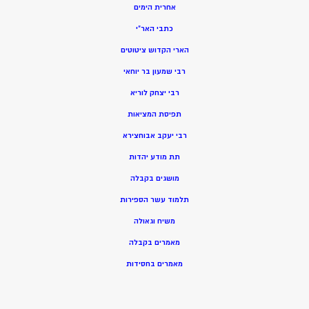
אחרית הימים
כתבי האר”י
הארי הקדוש ציטוטים
רבי שמעון בר יוחאי
רבי יצחק לוריא
תפיסת המציאות
רבי יעקב אבוחצירא
תת מודע יהדות
מושגים בקבלה
תלמוד עשר הספירות
משיח וגאולה
מאמרים בקבלה
מאמרים בחסידות