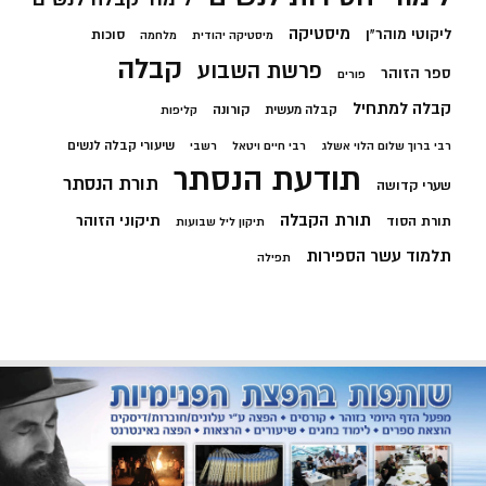
מיסטיקה
ליקוטי מוהר"ן
סוכות
מיסטיקה יהודית
מלחמה
קבלה
פרשת השבוע
ספר הזוהר
פורים
קבלה למתחיל
קורונה
קבלה מעשית
קליפות
שיעורי קבלה לנשים
רבי ברוך שלום הלוי אשלג
רבי חיים ויטאל
רשבי
תודעת הנסתר
תורת הנסתר
שערי קדושה
תורת הקבלה
תיקוני הזוהר
תורת הסוד
תיקון ליל שבועות
תלמוד עשר הספירות
תפילה