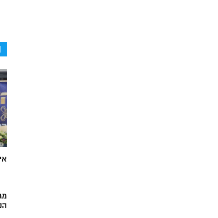
ה
אי
מג
הק