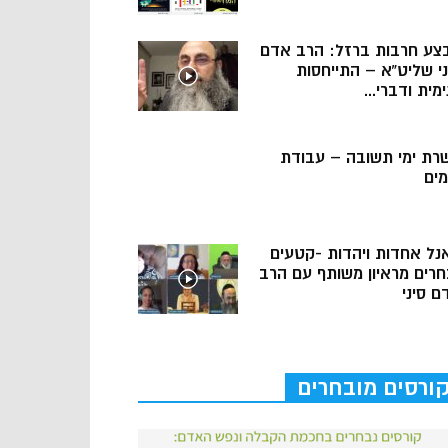
צע חרבות ברזל: הרב אדם
ני שליט”א – התייחסות
מית ודברי...
רת ימי תשובה – עבודת
מים
נל אחדות ויהדות -קטעים
חרים מראיון משותף עם הרב
ם סיני
ורסים מובחרים