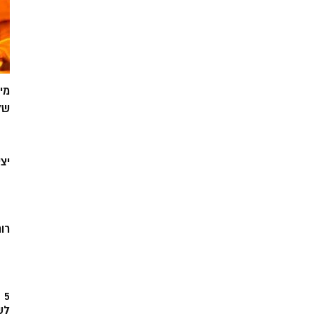
מי
של
יצ
רוח
5
לש