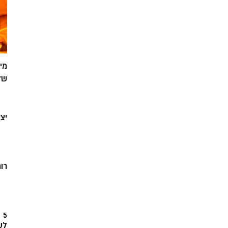
מי
של
יצ
רוח
5
לש