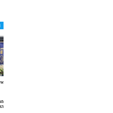
ה
אי
מג
הק