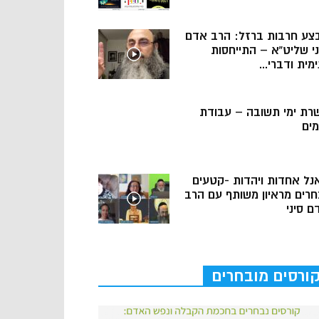
צע חרבות ברזל: הרב אדם
ני שליט”א – התייחסות
מית ודברי...
רת ימי תשובה – עבודת
מים
נל אחדות ויהדות -קטעים
חרים מראיון משותף עם הרב
ם סיני
ורסים מובחרים