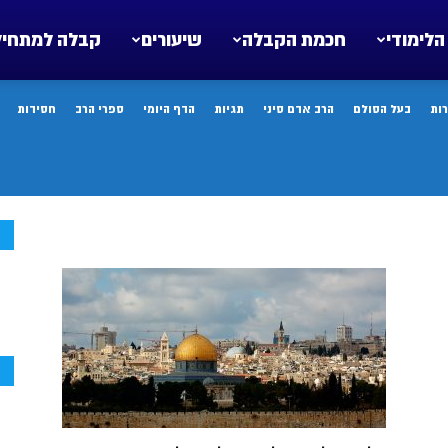
הלימודי
חכמת הקבלה
שיעורים
קבלה למתחיל
ות
בעל הסולם
הרב אדם סיני
תגיות
הדף היומי
ספרי הרב
חסידות
ח
ח