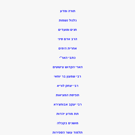
תורה ומדע
גלגול נשמות
חגים ומועדים
הרב אדם סיני
אחרית הימים
כתבי האר”י
הארי הקדוש ציטוטים
רבי שמעון בר יוחאי
רבי יצחק לוריא
תפיסת המציאות
רבי יעקב אבוחצירא
תת מודע יהדות
מושגים בקבלה
תלמוד עשר הספירות