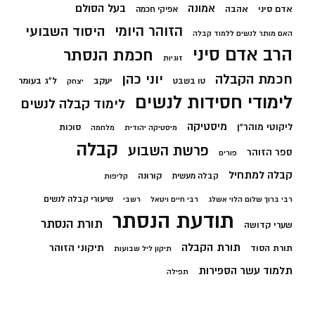
בעל הסולם
אמונה
אדם סיני
אהבה
אפיקי חכמה
הזוהר היומי
היסוד השבועי
האם מותר לנשים ללמוד קבלה
הרב אדם סיני
חכמת הנסתר
זוגיות
חכמת הקבלה
יוני כהן
יעקב
ל"ג בעומר
טו בשבט
יצחק
לימודי חסידות לנשים
לימוד קבלה לנשים
מיסטיקה
ליקוטי מוהר"ן
סוכות
מיסטיקה יהודית
מלחמה
קבלה
פרשת השבוע
ספר הזוהר
פורים
קבלה למתחיל
קורונה
קבלה מעשית
קליפות
שיעורי קבלה לנשים
רבי ברוך שלום הלוי אשלג
רבי חיים ויטאל
רשבי
תודעת הנסתר
תורת הנסתר
שערי קדושה
תורת הקבלה
תיקוני הזוהר
תורת הסוד
תיקון ליל שבועות
תלמוד עשר הספירות
תפילה