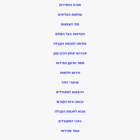
תורת החסידות
עולמות העליונים
סוד הצמצום
הקדמות בעל הסולם
פתיחה לחכמת הקבלה
אברהם יצחק הכהן קוק
מוסר ותיקון המידות
פירוש חלומות
שיעורי זוהר
הרצאות למתחילים
נבואה ורוח הקודש
מ
בוא לחכמת הקבלה
כתבי המקובלים
ע
שר ספירות