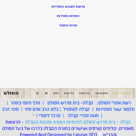
פרשת השבוע בחסידות
רוחניות וחסידות
תורת הנסתר
רשת אתרי הסולם:
קבלה- בית מדרש הסולם
|
הדף היומי בזוהר
|
תלמוד עשר הספירות
|
קבלה למתחיל
|
בלוג הרב אדם סיני
|
ספר הרב
|
חנות ספרי קבלה
|
מרכז לימודי
|
'
קבלה - בית מדרש הסולם לפנימיות התורה וחכמת הקבלה
- הרצאות
מאמרים, קליפים קורסים ושיעורים בתורת הקבלה בדרכו של בעל הסולם
והרב"ש.
.
*
SEO
Designed by Laisner
Powered And