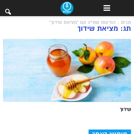
תגים
הודעות שתייג עם "מציאת שידוך"
תג: מציאת שידוך
שידוך