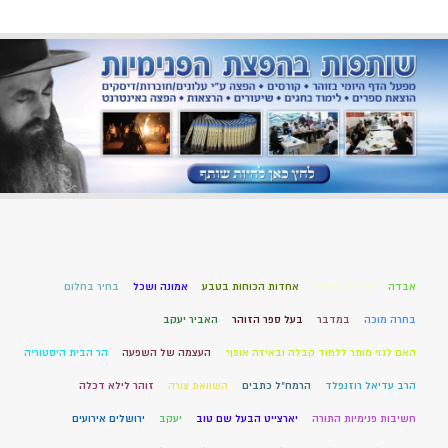
אבדה
אהבת ישראל
אחדות הכוחות בטבע
אמונה ושכל
בחיר בחלום
בחרה מוכה
במדבר
בעל ספר הזוהר
האביר יעקב
האם לגוי מותר ללמוד קבלה ובאיזה אופן?
העצמה של השפעה
הר הבית היסטוריה
הרב עדיאל רוזנפלד
הרמח"ל כתבים
השוואת צורה
זוהר לילא דכלה
חשיבות פנימיות התורה
יארצייט הבעל שם טוב
יעקב
ירושלים אירועים