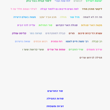
ישועות לשידוך
לבושים
לוח שנה עברי
לימוד קבלה בבני ברק
ליקוטי מוהרן מחיר
למה נשים חייבות גם ללמוד קבלה
לעילוי נשמת חללי צה ל
מה זה לא לשמה
מזל שור
מחלה
מכון אביר יעקב
מצווה בעולם היצירה
מקווה הארי סגולות
סגולה הארי הקדוש
סוד המזלות
עלייה להר הבית
עשרת הדיברות סיכום
פורים
קבלה למתקדמים
קורונה כתר
קליפת עמלק
רב קבלה
רבי משה חיים לוצטו
רוח צפונית
רכוש ונכסים
שואה גרעינים
שידוך משמים
שירי החברים
שמות של שדים
שערי קדושה שער ו
תפילה לגירוש שדים
סוד החודשים
סודות התפילה
זוגיות ומשפחה