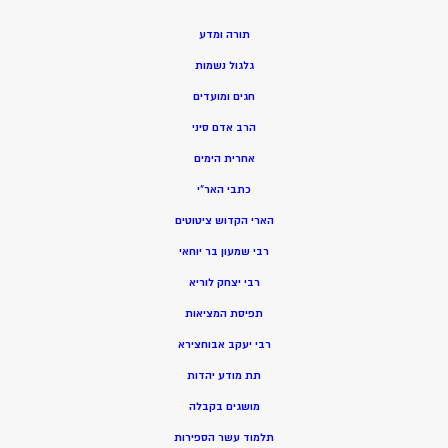
תורה ומדע
גלגול נשמות
חגים ומועדים
הרב אדם סיני
אחרית הימים
כתבי האר”י
הארי הקדוש ציטוטים
רבי שמעון בר יוחאי
רבי יצחק לוריא
תפיסת המציאות
רבי יעקב אבוחצירא
תת מודע יהדות
מושגים בקבלה
תלמוד עשר הספירות