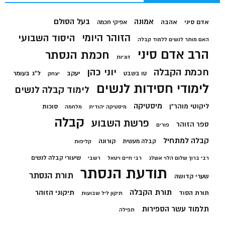
בעל הסולם
אמונה
אדם סיני
אהבה
אפיקי חכמה
הזוהר היומי
היסוד השבועי
האם מותר לנשים ללמוד קבלה
הרב אדם סיני
חכמת הנסתר
זוגיות
חכמת הקבלה
יוני כהן
יעקב
ל"ג בעומר
טו בשבט
יצחק
לימודי חסידות לנשים
לימוד קבלה לנשים
מיסטיקה
ליקוטי מוהר"ן
סוכות
מיסטיקה יהודית
מלחמה
קבלה
פרשת השבוע
ספר הזוהר
פורים
קבלה למתחיל
קורונה
קבלה מעשית
קליפות
שיעורי קבלה לנשים
רבי ברוך שלום הלוי אשלג
רבי חיים ויטאל
רשבי
תודעת הנסתר
תורת הנסתר
שערי קדושה
תורת הקבלה
תיקוני הזוהר
תורת הסוד
תיקון ליל שבועות
תלמוד עשר הספירות
תפילה