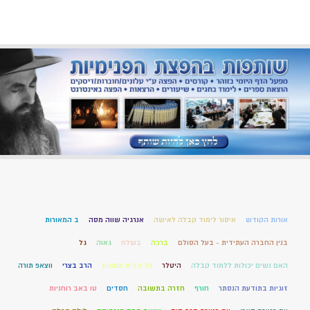
אורות הקודש
איסור לימוד קבלה לאישה
אנרגיה שווה מסה
ב המאורות
בנין החברה העתידית - בעל הסולם
ברכה
בשלח
גאוה
גל
האם נשים יכולות ללמוד קבלה
היטלר
הר הבית תמונות
הרב בצרי
ווצאפ תורה
זוגיות בתודעת הנסתר
חורף
חזרה בתשובה
חסדים
טו באב רוחניות