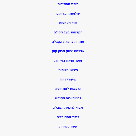
תורת החסידות
עולמות העליונים
סוד הצמצום
הקדמות בעל הסולם
פתיחה לחכמת הקבלה
אברהם יצחק הכהן קוק
מוסר ותיקון המידות
פירוש חלומות
שיעורי זוהר
הרצאות למתחילים
נבואה ורוח הקודש
מ
בוא לחכמת הקבלה
כתבי המקובלים
ע
שר ספירות