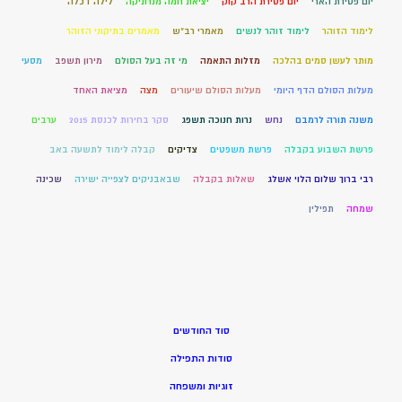
יום פטירת הארי
יום פטירת הרב קוק
יציאת חמה מנרתיקה
לילה דכלה
לימוד הזוהר
לימוד זוהר לנשים
מאמרי רב"ש
מאמרים בתיקוני הזוהר
מותר לעשן סמים בהלכה
מזלות התאמה
מי זה בעל הסולם
מירון תשפב
מסעי
מעלות הסולם הדף היומי
מעלות הסולם שיעורים
מצה
מציאת האחד
משנה תורה לרמבם
נחש
נרות חנוכה תשפג
סקר בחירות לכנסת 2015
ערבים
פרשת השבוע בקבלה
פרשת משפטים
צדיקים
קבלה לימוד לתשעה באב
רבי ברוך שלום הלוי אשלג
שאלות בקבלה
שבאבניקים לצפייה ישירה
שכינה
שמחה
תפילין
סוד החודשים
סודות התפילה
זוגיות ומשפחה