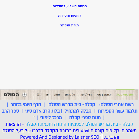
פרשת השבוע בחסידות
רוחניות וחסידות
תורת הנסתר
רשת אתרי הסולם:
קבלה- בית מדרש הסולם
|
הדף היומי בזוהר
|
תלמוד עשר הספירות
|
קבלה למתחיל
|
בלוג הרב אדם סיני
|
ספר הרב
|
חנות ספרי קבלה
|
מרכז לימודי
|
'
קבלה - בית מדרש הסולם לפנימיות התורה וחכמת הקבלה
- הרצאות
מאמרים, קליפים קורסים ושיעורים בתורת הקבלה בדרכו של בעל הסולם
והרב"ש.
.
*
SEO
Designed by Laisner
Powered And