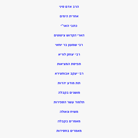
הרב אדם סיני
אחרית הימים
כתבי האר”י
הארי הקדוש ציטוטים
רבי שמעון בר יוחאי
רבי יצחק לוריא
תפיסת המציאות
רבי יעקב אבוחצירא
תת מודע יהדות
מושגים בקבלה
תלמוד עשר הספירות
משיח וגאולה
מאמרים בקבלה
מאמרים בחסידות