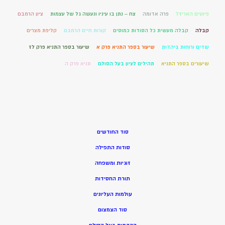
פיוטים האריזל
פרה אדומה
צח – נתן בו עיניו ונעשה גל של עצמות
ציון הרמבם
קבלה
קבלה מעשית כל הסודות כמוסים
קורות חיים הרמבם
קליפת מצרים
שדים ורוחות ביהדות
שיעור בספר התניא פרק א
שיעור בספר התניא פרק לז
שיעורים בספר התניא
תהילים לציון בעל הסולם
תניא פרק ה
סוד החודשים
סודות התפילה
זוגיות ומשפחה
תורת החסידות
עולמות העליונים
סוד הצמצום