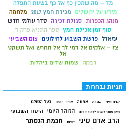
מד – מה שמכין כף אל כף בשעת התפלה
מידע על ירושלים
מכירת חמץ 2017
מלחמה
מנהג הכפרות
סגולת זכירה
סדר עולמי חדש
סוף זמן אכילת חמץ
ספר התניא פרק ד
עזאזל
פרשת השבוע לחילונים
צום השביעי
צז – אלקים אל דמי לך אל תחרש ואל תשקט
אל
רבקה
שמות שדים ביהדות
תגיות נבחרות
בעל הסולם
אמונה
אדם סיני
אהבה
אפיקי חכמה
הזוהר היומי
היסוד השבועי
האם מותר לנשים ללמוד קבלה
הרב אדם סיני
חכמת הנסתר
זוגיות