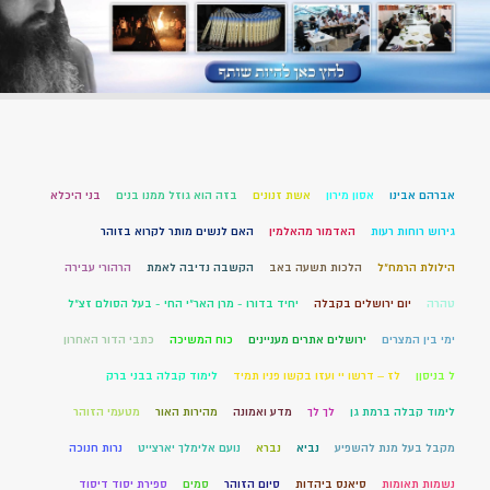
אברהם אבינו
אסון מירון
אשת זנונים
בזה הוא גוזל ממנו בנים
בני היכלא
גירוש רוחות רעות
האדמור מהאלמין
האם לנשים מותר לקרוא בזוהר
הילולת הרמח"ל
הלכות תשעה באב
הקשבה נדיבה לאמת
הרהורי עבירה
טהרה
יום ירושלים בקבלה
יחיד בדורו - מרן האר"י החי - בעל הסולם זצ"ל
ימי בין המצרים
ירושלים אתרים מעניינים
כוח המשיכה
כתבי הדור האחרון
ל בניסןן
לז – דרשו יי ועזו בקשו פניו תמיד
לימוד קבלה בבני ברק
לימוד קבלה ברמת גן
לך לך
מדע ואמונה
מהירות האור
מטעמי הזוהר
מקבל בעל מנת להשפיע
נביא
נברא
נועם אלימלך יארצייט
נרות חנוכה
נשמות תאומות
סיאנס ביהדות
סיום הזוהר
סמים
ספירת יסוד דיסוד