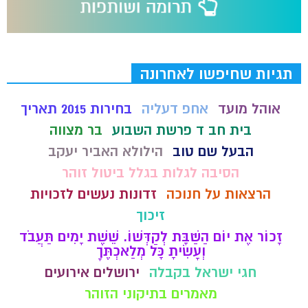
תגיות שחיפשו לאחרונה
אוהל מועד
אחפ דעליה
בחירות 2015 תאריך
בית חב ד פרשת השבוע
בר מצווה
הבעל שם טוב
הילולא האביר יעקב
הסיבה לגלות בגלל ביטול זוהר
הרצאות על חנוכה
זדונות נעשים לזכויות
זיכוך
זָכוֹר אֶת יוֹם הַשַּׁבָּת לְקַדְּשׁוֹ. שֵׁשֶׁת יָמִים תַּעֲבֹד
וְעָשִׂיתָ כָּל מְלַאכְתֶּךָ
חגי ישראל בקבלה
ירושלים אירועים
מאמרים בתיקוני הזוהר