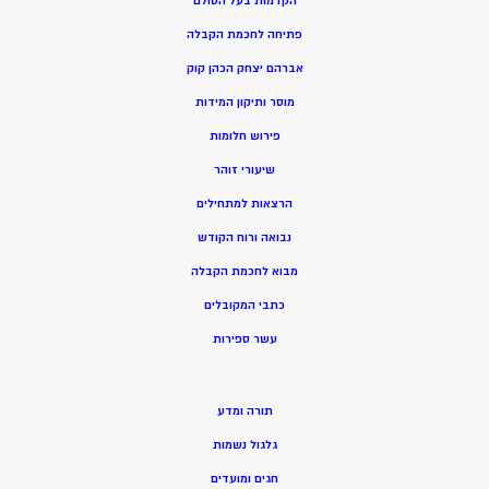
הקדמות בעל הסולם
פתיחה לחכמת הקבלה
אברהם יצחק הכהן קוק
מוסר ותיקון המידות
פירוש חלומות
שיעורי זוהר
הרצאות למתחילים
נבואה ורוח הקודש
מ
בוא לחכמת הקבלה
כתבי המקובלים
ע
שר ספירות
תורה ומדע
גלגול נשמות
חגים ומועדים