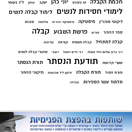
חכמת הקבלה
יוני כהן
יעקב
ל"ג בעומר
טו בשבט
יצחק
לימודי חסידות לנשים
לימוד קבלה לנשים
מיסטיקה
ליקוטי מוהר"ן
סוכות
מיסטיקה יהודית
מלחמה
קבלה
פרשת השבוע
ספר הזוהר
פורים
קבלה למתחיל
קורונה
קבלה מעשית
קליפות
שיעורי קבלה לנשים
רבי ברוך שלום הלוי אשלג
רבי חיים ויטאל
רשבי
תודעת הנסתר
תורת הנסתר
שערי קדושה
תורת הקבלה
תיקוני הזוהר
תורת הסוד
תיקון ליל שבועות
תלמוד עשר הספירות
תפילה