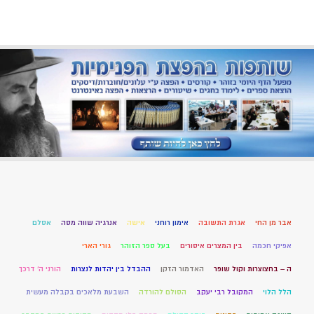
אבר מן החי
אגרת התשובה
אימון רוחני
אישה
אנרגיה שווה מסה
אסלם
אפיקי חכמה
בין המצרים איסורים
בעל ספר הזוהר
גורי הארי
ה – בחצוצרות וקול שופר
האדמור הזקן
ההבדל בין יהדות לנצרות
הורני ה' דרכך
הלל הלוי
המקובל רבי יעקב
הסולם להורדה
השבעת מלאכים בקבלה מעשית