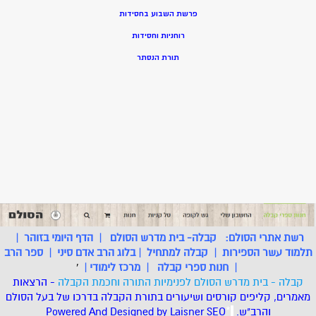
פרשת השבוע בחסידות
רוחניות וחסידות
תורת הנסתר
רשת אתרי הסולם:
קבלה- בית מדרש הסולם
|
הדף היומי בזוהר
|
תלמוד עשר הספירות
|
קבלה למתחיל
|
בלוג הרב אדם סיני
|
ספר הרב
|
חנות ספרי קבלה
|
מרכז לימודי
|
'
קבלה - בית מדרש הסולם לפנימיות התורה וחכמת הקבלה
- הרצאות
מאמרים, קליפים קורסים ושיעורים בתורת הקבלה בדרכו של בעל הסולם
והרב"ש.
.
*
SEO
Designed by Laisner
Powered And