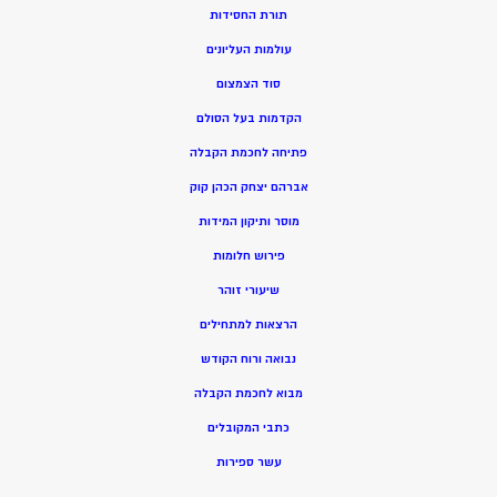
תורת החסידות
עולמות העליונים
סוד הצמצום
הקדמות בעל הסולם
פתיחה לחכמת הקבלה
אברהם יצחק הכהן קוק
מוסר ותיקון המידות
פירוש חלומות
שיעורי זוהר
הרצאות למתחילים
נבואה ורוח הקודש
מ
בוא לחכמת הקבלה
כתבי המקובלים
ע
שר ספירות