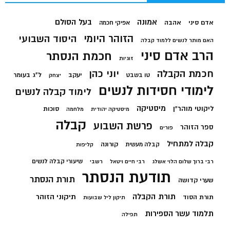
בעל הסולם
אמונה
אדם סיני
אהבה
אפיקי חכמה
הזוהר היומי
היסוד השבועי
האם מותר לנשים ללמוד קבלה
הרב אדם סיני
חכמת הנסתר
זוגיות
חכמת הקבלה
יוני כהן
יעקב
ל"ג בעומר
טו בשבט
יצחק
לימודי חסידות לנשים
לימוד קבלה לנשים
מיסטיקה
ליקוטי מוהר"ן
סוכות
מיסטיקה יהודית
מלחמה
קבלה
פרשת השבוע
ספר הזוהר
פורים
קבלה למתחיל
קורונה
קבלה מעשית
קליפות
שיעורי קבלה לנשים
רבי ברוך שלום הלוי אשלג
רבי חיים ויטאל
רשבי
תודעת הנסתר
תורת הנסתר
שערי קדושה
תורת הקבלה
תיקוני הזוהר
תורת הסוד
תיקון ליל שבועות
תלמוד עשר הספירות
תפילה