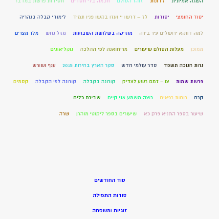
השגה אמיתית
זדונות
זוהר הסולם
חכמה בלי חסדים
חסידות פרשת במדבר
יסוד החומצי
יסודות
לז – דרשו יי ועזו בקשו פניו תמיד
לימודי קבלה בנהריה
למה דווקא ירושלים עיר בירה
מוזיקה בשלושת השבועות
מזל נחש
מלך מצרים
ממוכן
מעלות הסולם שיעורים
מריחואנה לפי ההלכה
נוקליאונים
נרות חנוכה תשפד
סדר עולמי חדש
סקר הארץ בחירות 2015
ענף ושורש
פרשת שמות
צו – זמם רשע לצדיק
קורונה בקבלה
קורונה לפי הקבלה
קסמים
קרח
רוחות רפאים
רוצה משמע אני קיים
שבירת כלים
שיעור בספר התניא פרק כא
שיעורים בספר ליקוטי מוהרן
שרה
סוד החודשים
סודות התפילה
זוגיות ומשפחה