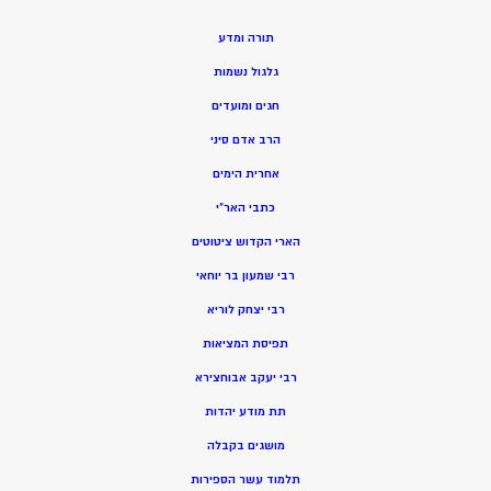
תורה ומדע
גלגול נשמות
חגים ומועדים
הרב אדם סיני
אחרית הימים
כתבי האר”י
הארי הקדוש ציטוטים
רבי שמעון בר יוחאי
רבי יצחק לוריא
תפיסת המציאות
רבי יעקב אבוחצירא
תת מודע יהדות
מושגים בקבלה
תלמוד עשר הספירות