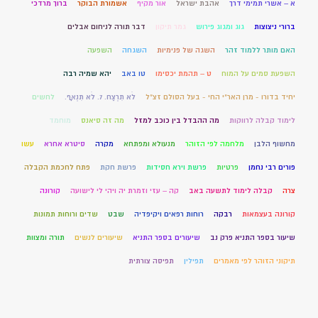
א – אשרי תמימי דרך
אהבת ישראל
אור מקיף
אשמורת הבוקר
ברוך מרדכי
ברורי ניצוצות
גוג ומגוג פירוש
גמר תיקון
דבר תורה לניחום אבלים
האם מותר ללמוד זהר
השגה של פנימיות
השגחה
השפעה
השפעת סמים על המוח
ט – תהמת יכסימו
טו באב
יהא שמיה רבה
יחיד בדורו - מרן האר"י החי - בעל הסולם זצ"ל
לֹא תִרְצַח. 7. לֹא תִנְאָף.
לחשים
לימוד קבלה לרווקות
מה ההבדל בין כוכב למזל
מה זה סיאנס
מוחמד
מחשוף הלבן
מלחמה לפי הזוהר
מנעולא ומפתחא
מקרה
סיטרא אחרא
עשו
פורים רבי נחמן
פרטיות
פרשת וירא חסידות
פרשת חקת
פתח לחכמת הקבלה
צרה
קבלה לימוד לתשעה באב
קה – עזי וזמרת יה ויהי לי לישועה
קורונה
קורונה בעצמאות
רבקה
רוחות רפאים ויקיפדיה
שבט
שדים ורוחות תמונות
שיעור בספר התניא פרק נב
שיעורים בספר התניא
שיעורים לנשים
תורה ומצוות
תיקוני הזוהר לפי מאמרים
תפילין
תפיסה צורתית