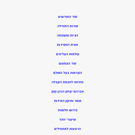
סוד החודשים
סודות התפילה
זוגיות ומשפחה
תורת החסידות
עולמות העליונים
סוד הצמצום
הקדמות בעל הסולם
פתיחה לחכמת הקבלה
אברהם יצחק הכהן קוק
מוסר ותיקון המידות
פירוש חלומות
שיעורי זוהר
הרצאות למתחילים