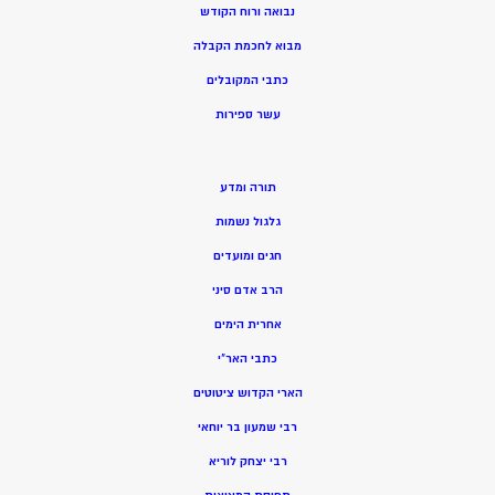
נבואה ורוח הקודש
מ
בוא לחכמת הקבלה
כתבי המקובלים
ע
שר ספירות
תורה ומדע
גלגול נשמות
חגים ומועדים
הרב אדם סיני
אחרית הימים
כתבי האר”י
הארי הקדוש ציטוטים
רבי שמעון בר יוחאי
רבי יצחק לוריא