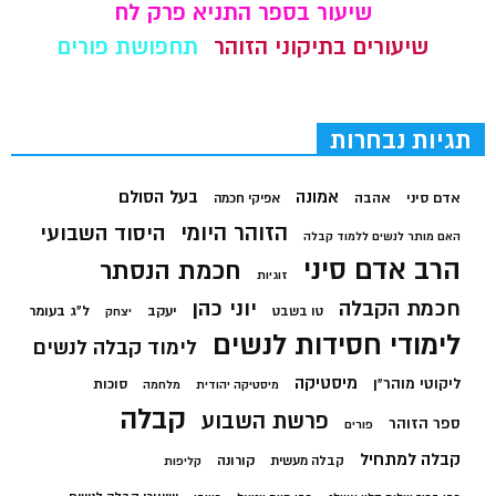
שיעור בספר התניא פרק לח
שיעורים בתיקוני הזוהר
תחפושת פורים
תגיות נבחרות
בעל הסולם
אמונה
אדם סיני
אהבה
אפיקי חכמה
הזוהר היומי
היסוד השבועי
האם מותר לנשים ללמוד קבלה
הרב אדם סיני
חכמת הנסתר
זוגיות
חכמת הקבלה
יוני כהן
יעקב
ל"ג בעומר
טו בשבט
יצחק
לימודי חסידות לנשים
לימוד קבלה לנשים
מיסטיקה
ליקוטי מוהר"ן
סוכות
מיסטיקה יהודית
מלחמה
קבלה
פרשת השבוע
ספר הזוהר
פורים
קבלה למתחיל
קורונה
קבלה מעשית
קליפות