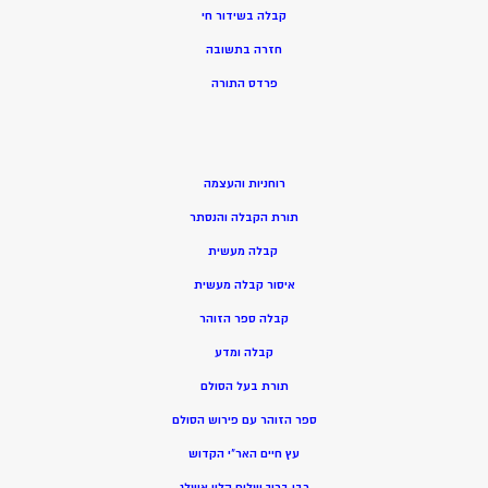
קבלה בשידור חי
חזרה בתשובה
פרדס התורה
רוחניות והעצמה
תורת הקבלה והנסתר
קבלה מעשית
איסור קבלה מעשית
קבלה ספר הזוהר
קבלה ומדע
תורת בעל הסולם
ספר הזוהר עם פירוש הסולם
עץ חיים האר”י הקדוש
רבי ברוך שלום הלוי אשלג