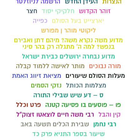
הנצרות
העידן החדש
הרשמה לניוזלטר
זוהר הקדוש
חלקיקי יסוד
חצר
יארצייט בעל הסולם
כפייה
ליקוטי מוהר ן מפורש
מדוע משה נקרא משה? מיהם דתן ואבירם
בנפש? למה ה' מתגלה רק בהר סיני
מדוע נבחרה ירושלים כבירת ישראל
מורה נבוכים
מותר לאישה ללמוד קבלה
מעלות הסולם שיעורים
מציאת זיווג האמת
מצלמות הכותל
נזקי הסמים
ס – דע שיש שבילי התורה
פו – פוסעים בו פסיעה קטנה
פרט וכלל
קין והבל
רבי משה חיים לוצאטו זצוק"ל
רבי נחמן
שבירת הכלים תשעה באב
שיעור בספר התניא פרק כד