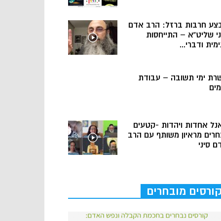
צע חרבות ברזל: הרב אדם
ני שליט”א – התייחסות
מית ודברי...
רת ימי תשובה – עבודת
מים
נל אחדות ויהדות -קטעים
חרים מראיון משותף עם הרב
ם סיני
ורסים מובחרים