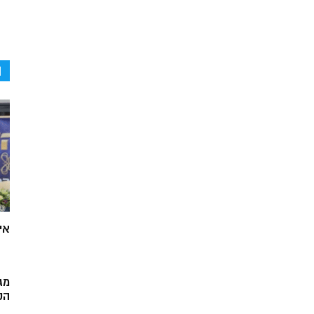
ה
אי
מג
הק