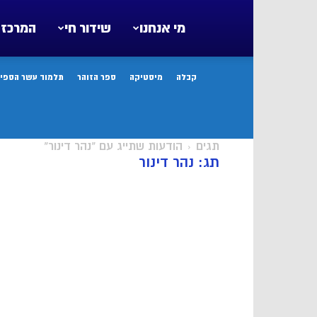
מי אנחנו
שידור חי
המרכז 
קבלה
מיסטיקה
ספר הזוהר
תלמוד עשר הספיר
תגים
הודעות שתייג עם "נהר דינור"
תג: נהר דינור