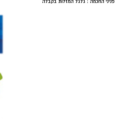
פניני החכמה : גלגל המזלות בקבלה