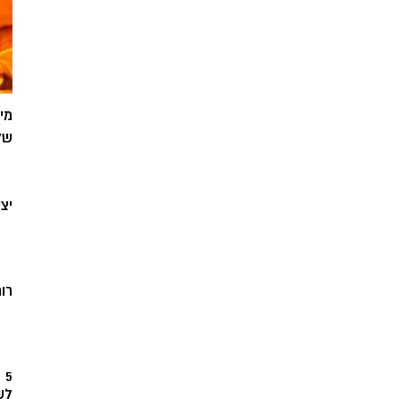
מי
של
יצ
רוח
5
לש