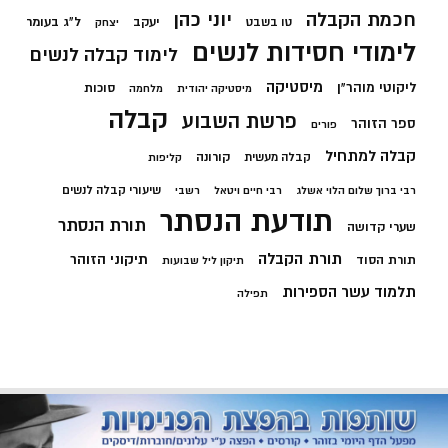
חכמת הקבלה
יוני כהן
יעקב
ל"ג בעומר
טו בשבט
יצחק
לימודי חסידות לנשים
לימוד קבלה לנשים
מיסטיקה
ליקוטי מוהר"ן
סוכות
מיסטיקה יהודית
מלחמה
קבלה
פרשת השבוע
ספר הזוהר
פורים
קבלה למתחיל
קורונה
קבלה מעשית
קליפות
שיעורי קבלה לנשים
רבי ברוך שלום הלוי אשלג
רבי חיים ויטאל
רשבי
תודעת הנסתר
תורת הנסתר
שערי קדושה
תורת הקבלה
תיקוני הזוהר
תורת הסוד
תיקון ליל שבועות
תלמוד עשר הספירות
תפילה