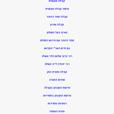
קבלה מעשית
איסור קבלה מעשית
קבלה ספר הזוהר
קבלה ומדע
תורת בעל הסולם
ספר הזוהר עם פירוש הסולם
עץ חיים האר”י הקדוש
רבי ברוך שלום הלוי אשלג
רבי יהודה לייב אשלג
קבלה ותורת החן
סודות התורה
פרשת השבוע בקבלה
פרשת השבוע בחסידות
רוחניות וחסידות
תורת הנסתר