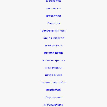
חגים ומועדים
הרב אדם סיני
אחרית הימים
כתבי האר”י
הארי הקדוש ציטוטים
רבי שמעון בר יוחאי
רבי יצחק לוריא
תפיסת המציאות
רבי יעקב אבוחצירא
תת מודע יהדות
מושגים בקבלה
תלמוד עשר הספירות
משיח וגאולה
מאמרים בקבלה
מאמרים בחסידות