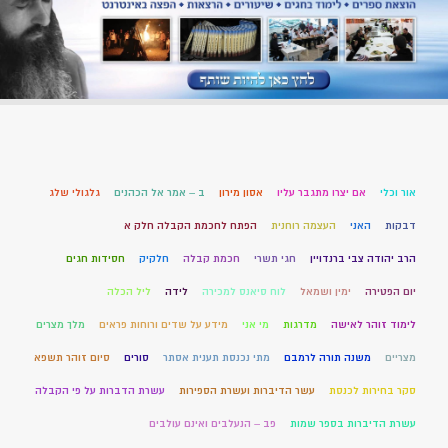
אור וכלי
אם יצרו מתגבר עליו
אסון מירון
ב – אמר אל הכהנים
גלגולי שלג
דבקות
האני
העצמה רוחנית
הפתח לחכמת הקבלה חלק א
הרב יהודה צבי ברנדויין
חגי תשרי
חכמת קבלה
חלקיק
חסידות חגים
יום הפטירה
ימין ושמאל
לוח סיאנס למכירה
לידה
ליל הכלה
לימוד זוהר לאישה
מדרגות
מי אני
מידע על שדים ורוחות פראים
מלך מצרים
מצריים
משנה תורה לרמבם
מתי נכנסת תענית אסתר
סורים
סיום זוהר תשפא
סקר בחירות לכנסת
עשר הדיברות ועשרת הספירות
עשרת הדברות על פי הקבלה
עשרת הדיברות בספר שמות
פב – הנעלבים ואינם עולבים