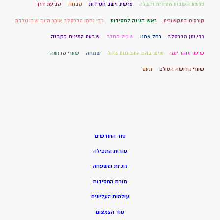
פרשת השבוע חסידות וקבלה
פרשת וישב חסידות
קבחה
קביעת דרך
קורסים בתקשורים
ראש השנה לחסידות
רבי נחמן מברסלב אומר היום שבו נולדת
רבי נתן מברסלב
רחל אמנו
שביל החלב
שבעת המינים בקבלה
שיעור זוהר יומי
שיש בהם התבוננות גדול
שמחה
שערי קדושה
שערי קדושה הסולם
תעס
סוד החודשים
סודות התפילה
זוגיות ומשפחה
תורת החסידות
עולמות העליונים
סוד הצמצום