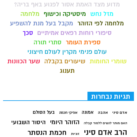
מדוע מצד האמת אסור לפגוע באף בריה?
מזל נחש
מיסטיקה וכישוף
מלחמה
מלחמה לפי הזוהר
מקבל בעל מנת להשפיע
סיפורי רוחות רפאים אמיתיים
סכך
ספירת העומר
סתרי תורה
עולם פנימי מקרין לעולם חיצוני
שומרי החומות
שיעורים בקבלה
שער הכוונות
תענוג
תגיות נבחרות
בעל הסולם
אמונה
אדם סיני
אהבה
אפיקי חכמה
הזוהר היומי
היסוד השבועי
האם מותר לנשים ללמוד קבלה
הרב אדם סיני
חכמת הנסתר
זוגיות