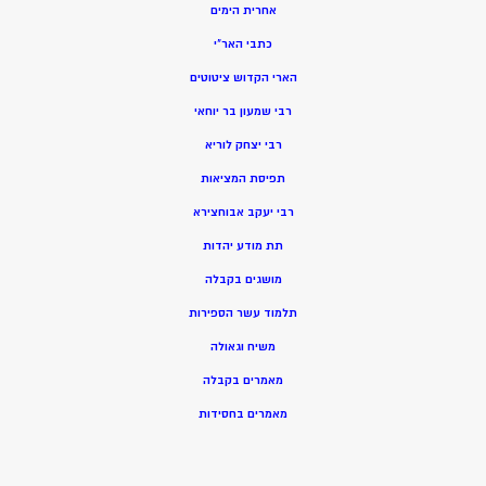
אחרית הימים
כתבי האר”י
הארי הקדוש ציטוטים
רבי שמעון בר יוחאי
רבי יצחק לוריא
תפיסת המציאות
רבי יעקב אבוחצירא
תת מודע יהדות
מושגים בקבלה
תלמוד עשר הספירות
משיח וגאולה
מאמרים בקבלה
מאמרים בחסידות