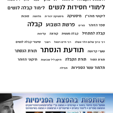
לימודי חסידות לנשים
לימוד קבלה לנשים
מיסטיקה
ליקוטי מוהר"ן
סוכות
מיסטיקה יהודית
מלחמה
קבלה
פרשת השבוע
ספר הזוהר
פורים
קבלה למתחיל
קורונה
קבלה מעשית
קליפות
שיעורי קבלה לנשים
רבי ברוך שלום הלוי אשלג
רבי חיים ויטאל
רשבי
תודעת הנסתר
תורת הנסתר
שערי קדושה
תורת הקבלה
תיקוני הזוהר
תורת הסוד
תיקון ליל שבועות
תלמוד עשר הספירות
תפילה