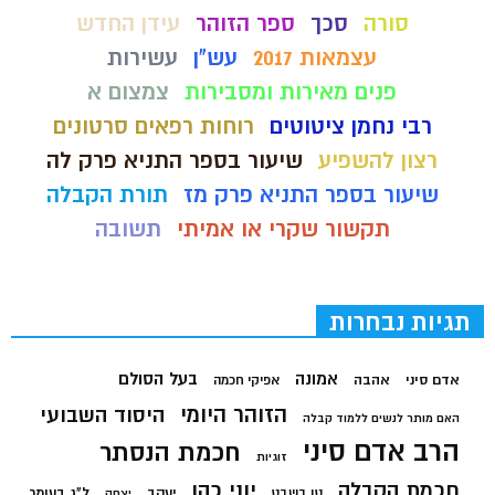
סורה
סכך
ספר הזוהר
עידן החדש
עצמאות 2017
עש"ן
עשירות
פנים מאירות ומסבירות
צמצום א
רבי נחמן ציטוטים
רוחות רפאים סרטונים
רצון להשפיע
שיעור בספר התניא פרק לה
שיעור בספר התניא פרק מז
תורת הקבלה
תקשור שקרי או אמיתי
תשובה
תגיות נבחרות
בעל הסולם
אמונה
אדם סיני
אהבה
אפיקי חכמה
הזוהר היומי
היסוד השבועי
האם מותר לנשים ללמוד קבלה
הרב אדם סיני
חכמת הנסתר
זוגיות
חכמת הקבלה
יוני כהן
יעקב
ל"ג בעומר
טו בשבט
יצחק