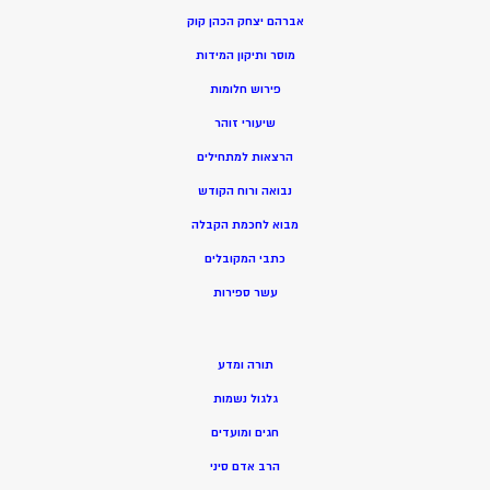
אברהם יצחק הכהן קוק
מוסר ותיקון המידות
פירוש חלומות
שיעורי זוהר
הרצאות למתחילים
נבואה ורוח הקודש
מ
בוא לחכמת הקבלה
כתבי המקובלים
ע
שר ספירות
תורה ומדע
גלגול נשמות
חגים ומועדים
הרב אדם סיני