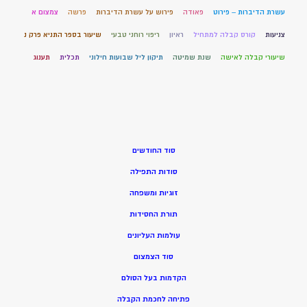
עשרת הדיברות – פירוט
פאודה
פירוש על עשרת הדיברות
פרשה
צמצום א
צניעות
קורס קבלה למתחיל
ראיון
ריפוי רוחני טבעי
שיעור בספר התניא פרק נ
שיעורי קבלה לאישה
שנת שמיטה
תיקון ליל שבועות חילוני
תכלית
תענוג
סוד החודשים
סודות התפילה
זוגיות ומשפחה
תורת החסידות
עולמות העליונים
סוד הצמצום
הקדמות בעל הסולם
פתיחה לחכמת הקבלה