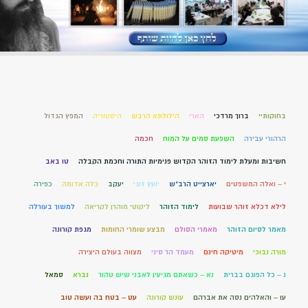
בחוקותיי
ברוך מרדכי
הארי
הילולתא הרבש
היסטוריה
המפץ הגדול
הרהורי עבירה
השפעת סמים על המוח
חכמה
חשיבות ומעלת לימוד הזוהר הקדוש פנימיות התורה וחכמת הקבלה
טו באב
י – ואלה המשפטים
יארצייט הרב"ש
יועץ זוגי
יעקב
כלה אדומה
כפירה
לילא דכלא זוהר שבועות
לימוד הזוהר
ליקוטי מוהרן לקריאה
למשוך בעורלה
מאמר לסיום הזוהר
מאמרי הסולם
מבצע שומרי החומות
מגפת קורונה
מורה נבוכי
מיטיקה חינם
מעמד הר סיני
מצווה בעולם היצירה
נ – כל הפוגם בברית
נא – כשאתם מגיעין לאבני שיש טהור
נברא
סמאל
עו – והאלהים נסה את אברהם
עונש קורונה
עט – בטח בה ועשה טוב