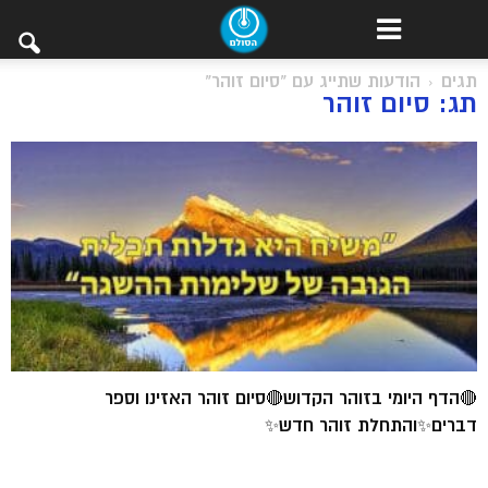
תגים
הודעות שתייג עם "סיום זוהר"
תג: סיום זוהר
🔴הדף היומי בזוהר הקדוש🔴סיום זוהר האזינו וספר
דברים✨והתחלת זוהר חדש✨