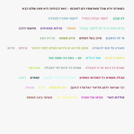
כשאדם יודע שכל מאורעותיו הם לטובתו - זאת הבחינה היא מעין עולם הבא
לֹא תִגְנֹב.
לימוד קבלה בחו"ל
ליקוטי מוהר"ן להורדה
מדוע חטא גדול לא ללמוד קבלה
מוחמד
מזלות מתאימים
מחשוף הלבן
מי זה הרמבם
מיהו בעל הסולם
מירון תשפא
מכירת חמץ
משפיע על מנת להשפיע
מתוק מדבש או פירוש הסולם לספר הזוהר
נגיפים
סדום
סיאנס ביהדות
ספר הכלים
עט – בטח בה ועשה טוב
עשרת הדברות על פי הקבלה
עשרת הדיברות לפי הקבלה
ציון הארי
קבלה מעשית כל הסודות כמוסים
קורות חיים הרבי מקוצק
קסמים
ראובן
רבי שניאור זלמן מליאדי (אדמו"ר הזקן)
רצון להשפיע
שבת
שמחה
תולדות הארי
תורתו של משיח
תניא שיעור יומי
תשעה באב תשסט