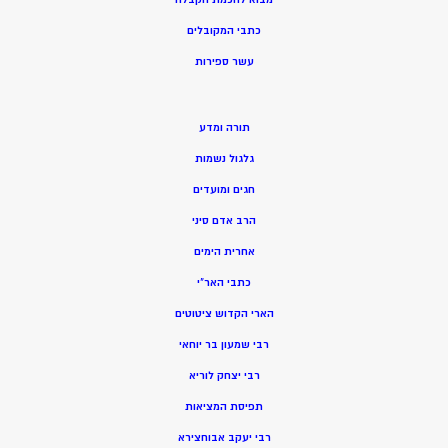
כתבי המקובלים
ע
שר ספירות
תורה ומדע
גלגול נשמות
חגים ומועדים
הרב אדם סיני
אחרית הימים
כתבי האר”י
הארי הקדוש ציטוטים
רבי שמעון בר יוחאי
רבי יצחק לוריא
תפיסת המציאות
רבי יעקב אבוחצירא