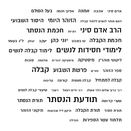
בעל הסולם
אמונה
אדם סיני
אהבה
אפיקי חכמה
הזוהר היומי
היסוד השבועי
האם מותר לנשים ללמוד קבלה
הרב אדם סיני
חכמת הנסתר
זוגיות
חכמת הקבלה
יוני כהן
יעקב
ל"ג בעומר
טו בשבט
יצחק
לימודי חסידות לנשים
לימוד קבלה לנשים
מיסטיקה
ליקוטי מוהר"ן
סוכות
מיסטיקה יהודית
מלחמה
קבלה
פרשת השבוע
ספר הזוהר
פורים
קבלה למתחיל
קורונה
קבלה מעשית
קליפות
שיעורי קבלה לנשים
רבי ברוך שלום הלוי אשלג
רבי חיים ויטאל
רשבי
תודעת הנסתר
תורת הנסתר
שערי קדושה
תורת הקבלה
תיקוני הזוהר
תורת הסוד
תיקון ליל שבועות
תלמוד עשר הספירות
תפילה