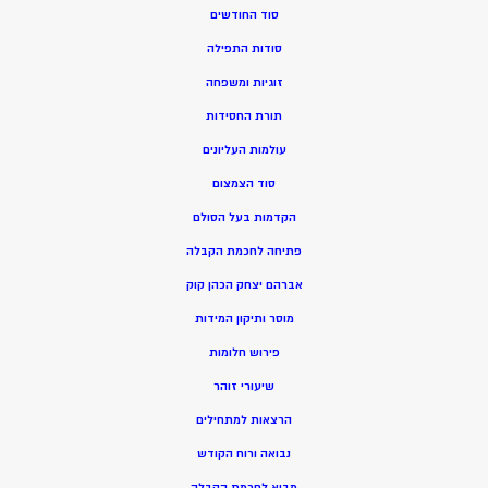
סוד החודשים
סודות התפילה
זוגיות ומשפחה
תורת החסידות
עולמות העליונים
סוד הצמצום
הקדמות בעל הסולם
פתיחה לחכמת הקבלה
אברהם יצחק הכהן קוק
מוסר ותיקון המידות
פירוש חלומות
שיעורי זוהר
הרצאות למתחילים
נבואה ורוח הקודש
מ
בוא לחכמת הקבלה