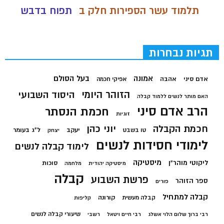
תלמוד עשר הספירות חלק ב
תפוח בדבש
תגיות נבחרות
בעל הסולם
אמונה
אדם סיני
אהבה
אפיקי חכמה
הזוהר היומי
היסוד השבועי
האם מותר לנשים ללמוד קבלה
הרב אדם סיני
חכמת הנסתר
זוגיות
חכמת הקבלה
יוני כהן
יעקב
ל"ג בעומר
טו בשבט
יצחק
לימודי חסידות לנשים
לימוד קבלה לנשים
מיסטיקה
ליקוטי מוהר"ן
סוכות
מיסטיקה יהודית
מלחמה
קבלה
פרשת השבוע
ספר הזוהר
פורים
קבלה למתחיל
קורונה
קבלה מעשית
קליפות
שיעורי קבלה לנשים
רבי ברוך שלום הלוי אשלג
רבי חיים ויטאל
רשבי