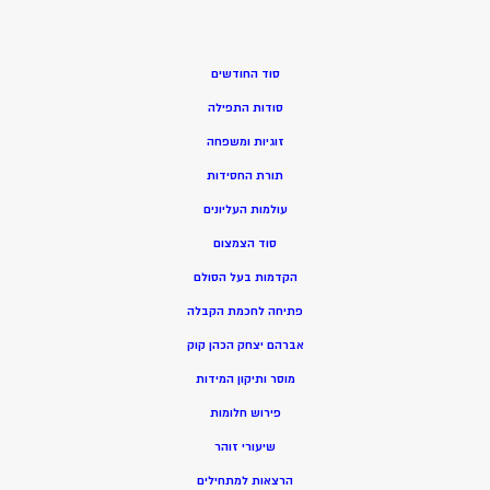
סוד החודשים
סודות התפילה
זוגיות ומשפחה
תורת החסידות
עולמות העליונים
סוד הצמצום
הקדמות בעל הסולם
פתיחה לחכמת הקבלה
אברהם יצחק הכהן קוק
מוסר ותיקון המידות
פירוש חלומות
שיעורי זוהר
הרצאות למתחילים