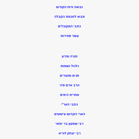
נבואה ורוח הקודש
מ
בוא לחכמת הקבלה
כתבי המקובלים
ע
שר ספירות
תורה ומדע
גלגול נשמות
חגים ומועדים
הרב אדם סיני
אחרית הימים
כתבי האר”י
הארי הקדוש ציטוטים
רבי שמעון בר יוחאי
רבי יצחק לוריא