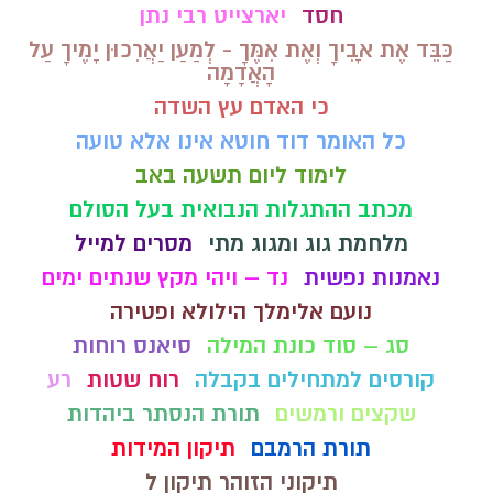
חסד
יארצייט רבי נתן
כַּבֵּד אֶת אָבִיךָ וְאֶת אִמֶּךָ - לְמַעַן יַאֲרִכוּן יָמֶיךָ עַל
הָאֲדָמָה
כי האדם עץ השדה
כל האומר דוד חוטא אינו אלא טועה
לימוד ליום תשעה באב
מכתב ההתגלות הנבואית בעל הסולם
מלחמת גוג ומגוג מתי
מסרים למייל
נאמנות נפשית
נד – ויהי מקץ שנתים ימים
נועם אלימלך הילולא ופטירה
סג – סוד כונת המילה
סיאנס רוחות
קורסים למתחילים בקבלה
רוח שטות
רע
שקצים ורמשים
תורת הנסתר ביהדות
תורת הרמבם
תיקון המידות
תיקוני הזוהר תיקון ל