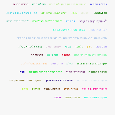
גמילות חסדים
הגשמיות היא רק סימן ולא סיבה
העולם הבא
הרזיה רוחנית
חג הגאולה
חיצוניות
טהרה
יוטיוב קבלה שיעור יומי
כז – רציצא דמית בביעותה
לֹא תַעֲנֶה בְרֵעֲךָ עֵד שָׁקֶר.
לב כוזב
לימוד קבלה וזוהר לנשים
לימודי קבלה בצפון
למה צריך גאווה
מבוא ופתיחה לתיקוני הזוהר
מדוע משה נקרא משה? מיהם דתן ואבירם בנפש? למה ה' מתגלה רק בהר סיני
מזל טלה
מירון
מלחמה
מסעי
מעלות הסולם
מרכז ללימודי קבלה
משנכנס אדר מרבין בשמחה
מתאבד
נהר די נור
ספר הזהר
סקר הסקרים בחירות 2015
עמלק
פורים 2017
פרשת השבוע לחילונים
קבלה למתקדם
קורונה לפי הסוד
קיצור פתיחה לחכמת הקבלה
שבת
שיעור בספר התניא פרק ח
שיעור בספר התניא פרק י
שיעור בספר התניא פרק מח
שיעורי חסידות לנשים
שכינה בעפר
תודעה גשמית
תורה יג
תיקון
תיקוני הזוהר תרגום
תרופה קורונה
תרפים