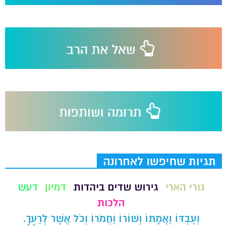
תגיות שחיפשו לאחרונה
גורי הארי
גירוש שדים ביהדות
דמיון
דעש
הלכות
וְעַבְדּוֹ וַאֲמָתוֹ וְשׁוֹרוֹ וַחֲמֹרוֹ וְכֹל אֲשֶׁר לְרֵעֶךָ.