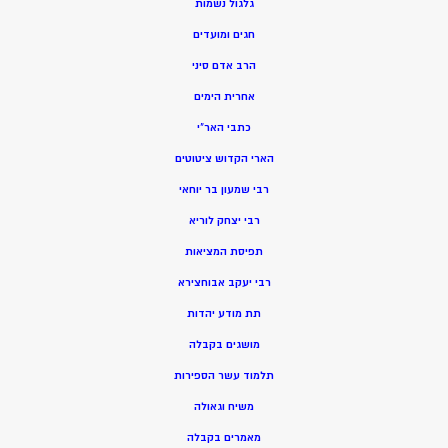
גלגול נשמות
חגים ומועדים
הרב אדם סיני
אחרית הימים
כתבי האר”י
הארי הקדוש ציטוטים
רבי שמעון בר יוחאי
רבי יצחק לוריא
תפיסת המציאות
רבי יעקב אבוחצירא
תת מודע יהדות
מושגים בקבלה
תלמוד עשר הספירות
משיח וגאולה
מאמרים בקבלה