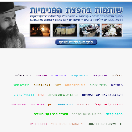
2 דלתות
אבר מן החי
איגרות קודש
אינפורמציה
אפר פרה
בחיר בחלום
ג קליפות
גלגול נשמות
דוד המלך חטא
דעש
דעת ותבונות
הילולא הארי
הקדמה לתלמוד עשר הספירות
הר הבית שעות פתיחה
הריון
הרמח"ל כתבים
התאמה על פי הקבלה
וואטסאפ
וידיאו צמאה
זמן
חודש טוב
חידושי צורה
חכמת קבלה
חסידות פרשת במדבר
טארמפ הכריז על ירושלים
כו – רציצא דמית בביעותה
כל הסקרים בחירות 2015
לוחות הברית