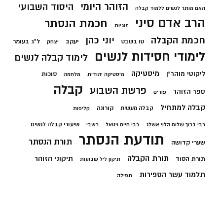
הזוהר היומי
היסוד השבועי
האם מותר לנשים ללמוד קבלה
הרב אדם סיני
חכמת הנסתר
זוגיות
חכמת הקבלה
יוני כהן
יעקב
ל"ג בעומר
טו בשבט
יצחק
לימודי חסידות לנשים
לימוד קבלה לנשים
מיסטיקה
ליקוטי מוהר"ן
סוכות
מיסטיקה יהודית
מלחמה
קבלה
פרשת השבוע
ספר הזוהר
פורים
קבלה למתחיל
קורונה
קבלה מעשית
קליפות
שיעורי קבלה לנשים
רבי ברוך שלום הלוי אשלג
רבי חיים ויטאל
רשבי
תודעת הנסתר
תורת הנסתר
שערי קדושה
תורת הקבלה
תיקוני הזוהר
תורת הסוד
תיקון ליל שבועות
תלמוד עשר הספירות
תפילה