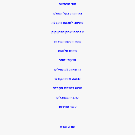
סוד הצמצום
הקדמות בעל הסולם
פתיחה לחכמת הקבלה
אברהם יצחק הכהן קוק
מוסר ותיקון המידות
פירוש חלומות
שיעורי זוהר
הרצאות למתחילים
נבואה ורוח הקודש
מ
בוא לחכמת הקבלה
כתבי המקובלים
ע
שר ספירות
תורה ומדע