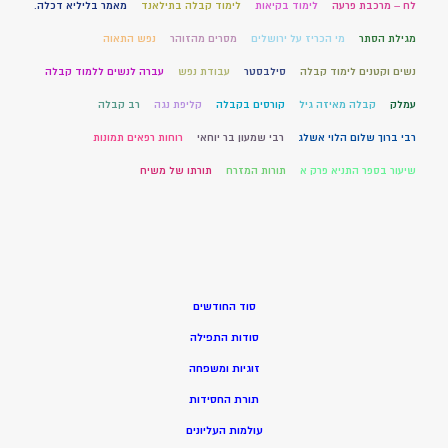
לח – מרכבת פרעה
לימוד בקיאות
לימוד קבלה בתילאנד
מאמר בליליא דכלה.
מגילת הסתר
מי הכריז על ירושלים
מסרים מהזוהר
נפש התאוה
נשים וקטנים לימוד קבלה
סילבסטר
עבודת נפש
עברה לנשים ללמוד קבלה
עמלק
קבלה מאיזה גיל
קורסים בקבלה
קליפת נגה
רב קבלה
רבי ברוך שלום הלוי אשלג
רבי שמעון בר יוחאי
רוחות רפאים תמונות
שיעור בספר התניא פרק א
תורות המזרח
תורתו של משיח
סוד החודשים
סודות התפילה
זוגיות ומשפחה
תורת החסידות
עולמות העליונים