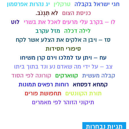
חגי ישראל בקבלה
טרקלין
יג נהרות אפרסמון
כניסת הצום
לֹא תִגְנֹב.
לו – בקרב עלי מרעים לאכל את בשרי
לוט
לילה דכלה
מזל עקרב
סז – ויבן ה אלקים את הצלע אשר לקח
סיפורי חסידות
עח – ויתן עז למלכו וירם קרן משיחו
צב – על ידי מה שאדם נע ונד בתוך ביתו
קבלה מעשית
קווארקים
קורונה לפי הסוד
קמחא דפסחא
רוחות רפאים תמונות
תורת הקוונטים
תחפושת פורים
תיקוני הזוהר לפי מאמרים
תגיות נבחרות