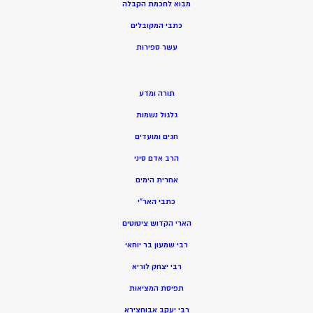
מ
בוא לחכמת הקבלה
כתבי המקובלים
ע
שר ספירות
תורה ומדע
גלגול נשמות
חגים ומועדים
הרב אדם סיני
אחרית הימים
כתבי האר”י
הארי הקדוש ציטוטים
רבי שמעון בר יוחאי
רבי יצחק לוריא
תפיסת המציאות
רבי יעקב אבוחצירא