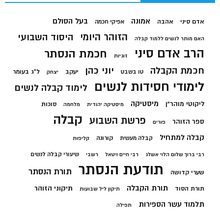
בעל הסולם
אמונה
אדם סיני
אהבה
אפיקי חכמה
הזוהר היומי
היסוד השבועי
האם מותר לנשים ללמוד קבלה
הרב אדם סיני
חכמת הנסתר
זוגיות
חכמת הקבלה
יוני כהן
יעקב
ל"ג בעומר
טו בשבט
יצחק
לימודי חסידות לנשים
לימוד קבלה לנשים
מיסטיקה
ליקוטי מוהר"ן
סוכות
מיסטיקה יהודית
מלחמה
קבלה
פרשת השבוע
ספר הזוהר
פורים
קבלה למתחיל
קורונה
קבלה מעשית
קליפות
שיעורי קבלה לנשים
רבי ברוך שלום הלוי אשלג
רבי חיים ויטאל
רשבי
תודעת הנסתר
תורת הנסתר
שערי קדושה
תורת הקבלה
תיקוני הזוהר
תורת הסוד
תיקון ליל שבועות
תלמוד עשר הספירות
תפילה