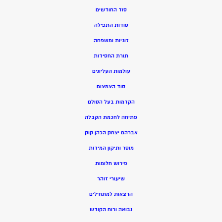
סוד החודשים
סודות התפילה
זוגיות ומשפחה
תורת החסידות
עולמות העליונים
סוד הצמצום
הקדמות בעל הסולם
פתיחה לחכמת הקבלה
אברהם יצחק הכהן קוק
מוסר ותיקון המידות
פירוש חלומות
שיעורי זוהר
הרצאות למתחילים
נבואה ורוח הקודש