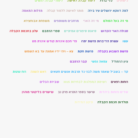
כישופים
כלי ברזל
לימוד קבלה לאישה
לימודי קבלה לנשים
למה דווקא ירושלים עיר בירה
מותר לאישה ללמוד קבלה
מזלות התאמה
מי זה בעל הסולם
מי זה הארי
מרחבים משותפים
משפחת אבוחצירא
סגולה הארי הקדוש
סיאנס סיפורים אמיתיים
ספרי הרמבם
עלון בחכמת הקבלה
עשו
עשרת הדיברות פרשת יתרו
פרי חכם איגרות קודש איגרת מט
פרשת השבוע בקבלה
פרשת חקת
צא – ויהי ידיו אמונה עד בא השמש
ציון הרמח"ל
צמאה נפשי
קבר הרמבם
קד – בשביל שאמר משה לבני גד תרבות אנשים חטאים
ראש השנה
רוח שטות
רוחות רפאים
רשימת המפלגות לבחירות 2015
שבירת הכלים
שדים ורוחות ביהדות
שיעור בספר התניא פרק נב
שיעורים בליקוטי מוהרן
תולדות חכמת הקבלה
תיקון המידות