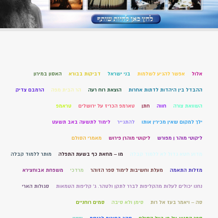
אלול
אפשר להגיע לשלמות
בני ישראל
דביקות בבורא
האסון במירון
ההבדל בין היהדות לדתות אחרות
הוצאת רוח רעה
הר הבית מפה
הרמבם צדיק
השוואת צורה
חווה
חתן
טארמפ הכריז על ירושלים
טראמפ
ילך למקום שאין מכירין אותו
להתגייר
לימוד לתשעה באב תשעט
ליקוטי מוהר ן מפורש
ליקוטי מוהרן פירוש
מאמרי הסולם
מדוע חטא גדול לא ללמוד קבלה
מו – מחאת כף בשעת התפלה
מותר ללמוד קבלה
מזלות התאמה
מעלת וחשיבות לימוד ספר הזוהר
מרדכי
משפחת אבוחצירא
נחנו יכולים לעלות מהקליפות לברר לתקן ולטהר. ג' קליפות הטמאות
סגולות הארי
סה – ויאמר בעז אל רות
סימן ולא סיבה
סמים רוחניים