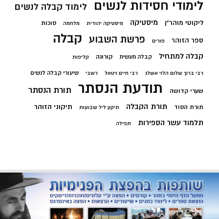
לימודי חסידות לנשים
לימוד קבלה לנשים
מיסטיקה
ליקוטי מוהר"ן
סוכות
מיסטיקה יהודית
מלחמה
קבלה
פרשת השבוע
ספר הזוהר
פורים
קבלה למתחיל
קורונה
קבלה מעשית
קליפות
שיעורי קבלה לנשים
רבי ברוך שלום הלוי אשלג
רבי חיים ויטאל
רשבי
תודעת הנסתר
תורת הנסתר
שערי קדושה
תורת הקבלה
תיקוני הזוהר
תורת הסוד
תיקון ליל שבועות
תלמוד עשר הספירות
תפילה