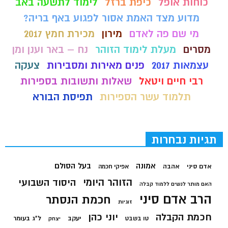
כוחות אופל
כיפת ברזל
לימוד לתשעה באב
מדוע מצד האמת אסור לפגוע באף בריה?
מי שם פה לאדם
מירון
מכירת חמץ 2017
מסרים
מעלת לימוד הזוהר
נח – באר וענן ומן
עצמאות 2017
פנים מאירות ומסבירות
צעקה
רבי חיים ויטאל
שאלות ותשובות בספירות
תלמוד עשר הספירות
תפיסת הבורא
תגיות נבחרות
בעל הסולם
אמונה
אדם סיני
אהבה
אפיקי חכמה
הזוהר היומי
היסוד השבועי
האם מותר לנשים ללמוד קבלה
הרב אדם סיני
חכמת הנסתר
זוגיות
חכמת הקבלה
יוני כהן
יעקב
ל"ג בעומר
טו בשבט
יצחק