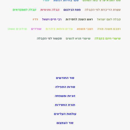
ספר התניא על פי בעל הסולם
סקר בחירות לכנסת
עשיו
עשרת הדיברות לפי הקבלה
פתח הגיהנום
קבלה ופנימיות
קבלה למתקדמים
קבלה לעם ישראל
ראש השנה לחסידות
רבי חיים ויטאל
רדיו
רמבם משנה תורה
רשבי תשפא
שדים ורוחות ביהדות
שודדים
שידוכים אשלג
שיעורי חינם בקבלה
שיעורי תניא לנשים
תקשור לפי הקבלה
סוד החודשים
סודות התפילה
זוגיות ומשפחה
תורת החסידות
עולמות העליונים
סוד הצמצום