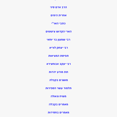
הרב אדם סיני
אחרית הימים
כתבי האר”י
הארי הקדוש ציטוטים
רבי שמעון בר יוחאי
רבי יצחק לוריא
תפיסת המציאות
רבי יעקב אבוחצירא
תת מודע יהדות
מושגים בקבלה
תלמוד עשר הספירות
משיח וגאולה
מאמרים בקבלה
מאמרים בחסידות