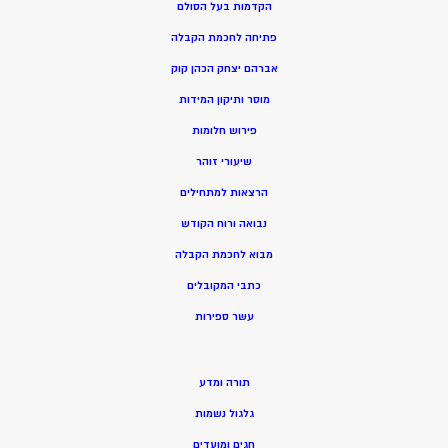
הקדמות בעל הסולם
פתיחה לחכמת הקבלה
אברהם יצחק הכהן קוק
מוסר ותיקון המידות
פירוש חלומות
שיעורי זוהר
הרצאות למתחילים
נבואה ורוח הקודש
מ
בוא לחכמת הקבלה
כתבי המקובלים
ע
שר ספירות
תורה ומדע
גלגול נשמות
חגים ומועדים