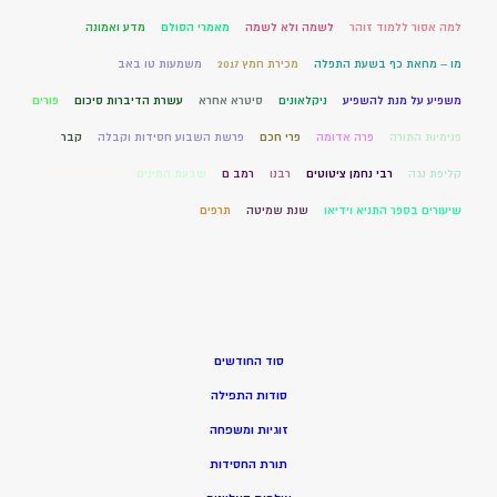
למה אסור ללמוד זוהר
לשמה ולא לשמה
מאמרי הסולם
מדע ואמונה
מו – מחאת כף בשעת התפלה
מכירת חמץ 2017
משמעות טו באב
משפיע על מנת להשפיע
ניקלאונים
סיטרא אחרא
עשרת הדיברות סיכום
פורים
פנימיות התורה
פרה אדומה
פרי חכם
פרשת השבוע חסידות וקבלה
קבר
קליפת נגה
רבי נחמן ציטוטים
רבנו
רמב ם
שבעת המינים
שידוכים אשלג
שיעורים בספר התניא וידיאו
שנת שמיטה
תרפים
סוד החודשים
סודות התפילה
זוגיות ומשפחה
תורת החסידות