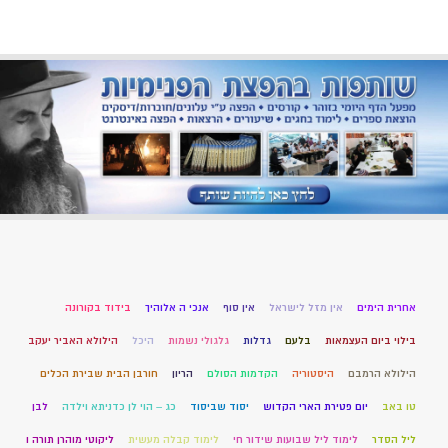
אחרית הימים
אין מזל לישראל
אין סוף
אנכי ה אלוהיך
בידוד בקורונה
בילוי ביום העצמאות
בלעם
גדלות
גלגולי נשמות
היכל
הילולא האביר יעקב
הילולא הרמבם
היסטוריה
הקדמות הסולם
הריון
חורבן הבית שבירת הכלים
טו באב
יום פטירת הארי הקדוש
יסוד שביסוד
כג – הוי לן כדניתא וילדה
לבן
ליל הסדר
לימוד ליל שבועות שידור חי
לימוד קבלה מעשית
ליקוטי מוהרן תורה ו