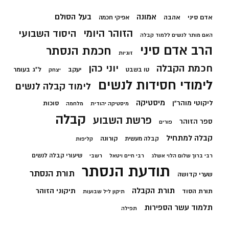
בעל הסולם
אמונה
אדם סיני
אהבה
אפיקי חכמה
הזוהר היומי
היסוד השבועי
האם מותר לנשים ללמוד קבלה
הרב אדם סיני
חכמת הנסתר
זוגיות
חכמת הקבלה
יוני כהן
יעקב
ל"ג בעומר
טו בשבט
יצחק
לימודי חסידות לנשים
לימוד קבלה לנשים
מיסטיקה
ליקוטי מוהר"ן
סוכות
מיסטיקה יהודית
מלחמה
קבלה
פרשת השבוע
ספר הזוהר
פורים
קבלה למתחיל
קורונה
קבלה מעשית
קליפות
שיעורי קבלה לנשים
רבי ברוך שלום הלוי אשלג
רבי חיים ויטאל
רשבי
תודעת הנסתר
תורת הנסתר
שערי קדושה
תורת הקבלה
תיקוני הזוהר
תורת הסוד
תיקון ליל שבועות
תלמוד עשר הספירות
תפילה