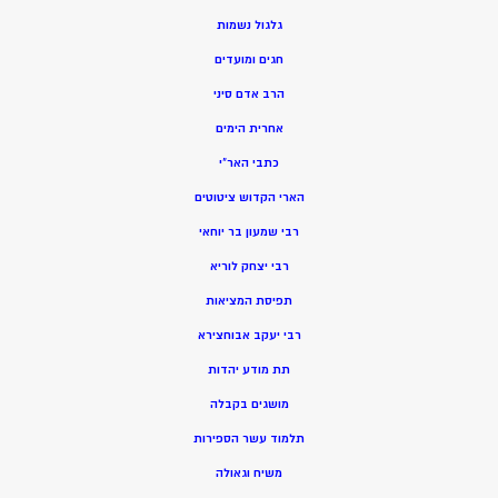
גלגול נשמות
חגים ומועדים
הרב אדם סיני
אחרית הימים
כתבי האר”י
הארי הקדוש ציטוטים
רבי שמעון בר יוחאי
רבי יצחק לוריא
תפיסת המציאות
רבי יעקב אבוחצירא
תת מודע יהדות
מושגים בקבלה
תלמוד עשר הספירות
משיח וגאולה