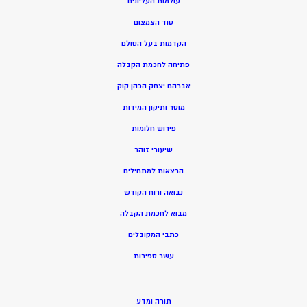
עולמות העליונים
סוד הצמצום
הקדמות בעל הסולם
פתיחה לחכמת הקבלה
אברהם יצחק הכהן קוק
מוסר ותיקון המידות
פירוש חלומות
שיעורי זוהר
הרצאות למתחילים
נבואה ורוח הקודש
מ
בוא לחכמת הקבלה
כתבי המקובלים
ע
שר ספירות
תורה ומדע