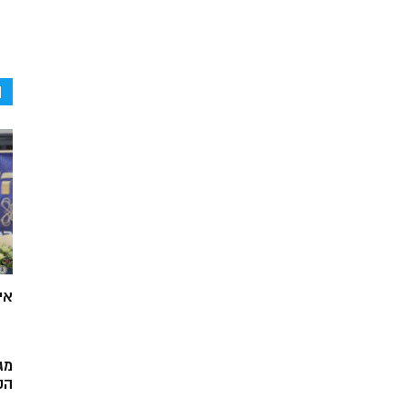
ה
אי
מג
הק