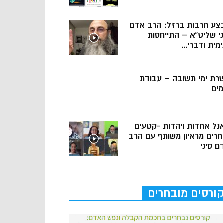
צע חרבות ברזל: הרב אדם
ני שליט”א – התייחסות
מית ודברי...
רת ימי תשובה – עבודת
מים
נל אחדות ויהדות -קטעים
חרים מראיון משותף עם הרב
ם סיני
ורסים מובחרים