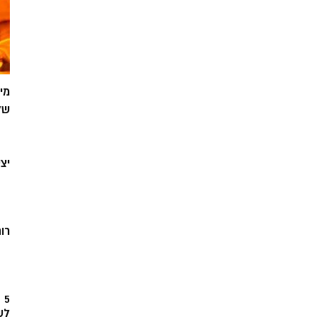
מי
של
יצ
רוח
5
לש