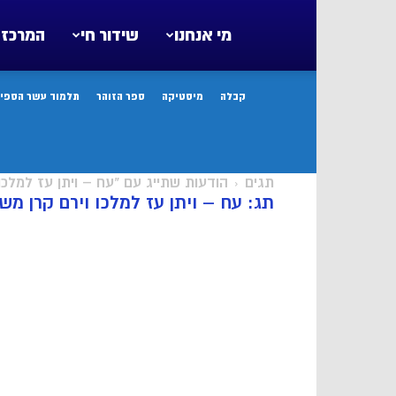
מי אנחנו
שידור חי
המרכז 
קבלה
מיסטיקה
ספר הזוהר
תלמוד עשר הספיר
תגים
הודעות שתייג עם "עח – ויתן עז למלכו 
תג: עח – ויתן עז למלכו וירם קרן משי