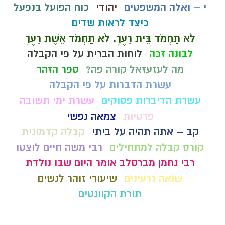
י – ואלה המשפטים
יהודי
כוח הפועל בנפעל
כיצד לראות שדים
לֹא תַחְמֹד בֵּית רֵעֶךָ. לֹא תַחְמֹד אֵשֶׁת רֵעֶךָ
לבונה זכה
לוחות הברית על פי הקבלה
מה לעזעזאל קורה פה?
ספר הזהר
עשרת הדברות על פי הקבלה
עשרת הדיברות פסוקים
עשרת ימי תשובה
פרטיות
צמאה נפשי
קב – אתה תהיה על ביתי
קבלה קדמונית
קורס קבלה למתחילים
רבי משה חיים לוצטו
רבי נחמן מברסלב אומר היום שבו נולדת
שואה גרעינים
שיעורי זוהר לנשים
תורת הקוונטים