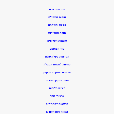
סוד החודשים
סודות התפילה
זוגיות ומשפחה
תורת החסידות
עולמות העליונים
סוד הצמצום
הקדמות בעל הסולם
פתיחה לחכמת הקבלה
אברהם יצחק הכהן קוק
מוסר ותיקון המידות
פירוש חלומות
שיעורי זוהר
הרצאות למתחילים
נבואה ורוח הקודש