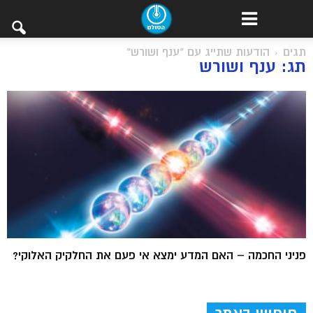
תגים
הודעות שתייג עם "ענף ושורש"
תג: ענף ושורש
פניני החכמה – האם המדע ימצא אי פעם את החלקיק האלוקי?