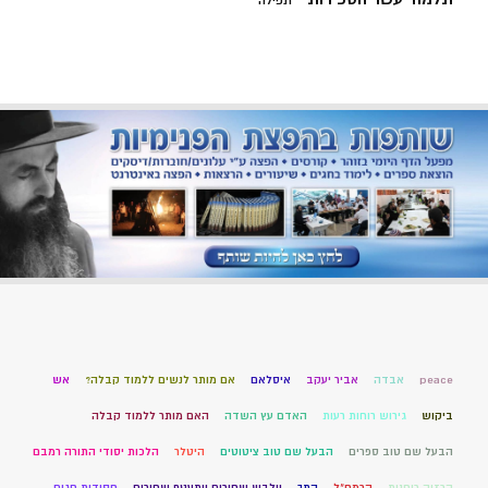
תפילה
peace
אבדה
אביר יעקב
איסלאם
אם מותר לנשים ללמוד קבלה?
אש
ביקוש
גירוש רוחות רעות
האדם עץ השדה
האם מותר ללמוד קבלה
הבעל שם טוב ספרים
הבעל שם טוב ציטוטים
היטלר
הלכות יסודי התורה רמבם
הרזיה רוחנית
הרמח"ל
התך
וילבש שחורים ויתעטף שחורים
חסידות חגים