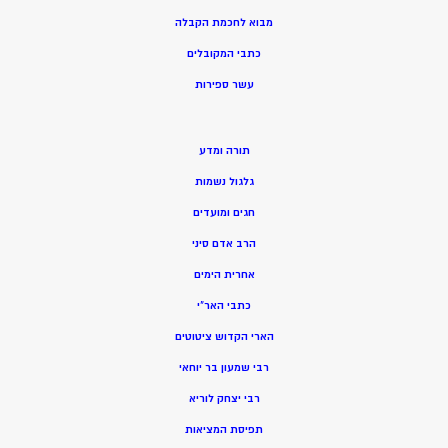
מ
בוא לחכמת הקבלה
כתבי המקובלים
ע
שר ספירות
תורה ומדע
גלגול נשמות
חגים ומועדים
הרב אדם סיני
אחרית הימים
כתבי האר”י
הארי הקדוש ציטוטים
רבי שמעון בר יוחאי
רבי יצחק לוריא
תפיסת המציאות