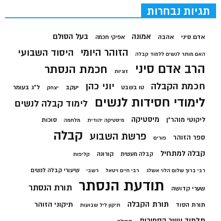
תגיות נבחרות
בעל הסולם
אמונה
אדם סיני
אהבה
אפיקי חכמה
הזוהר היומי
היסוד השבועי
האם מותר לנשים ללמוד קבלה
הרב אדם סיני
חכמת הנסתר
זוגיות
חכמת הקבלה
יוני כהן
יעקב
ל"ג בעומר
טו בשבט
יצחק
לימודי חסידות לנשים
לימוד קבלה לנשים
מיסטיקה
ליקוטי מוהר"ן
סוכות
מיסטיקה יהודית
מלחמה
קבלה
פרשת השבוע
ספר הזוהר
פורים
קבלה למתחיל
קורונה
קבלה מעשית
קליפות
שיעורי קבלה לנשים
רבי ברוך שלום הלוי אשלג
רבי חיים ויטאל
רשבי
תודעת הנסתר
תורת הנסתר
שערי קדושה
תורת הקבלה
תיקוני הזוהר
תורת הסוד
תיקון ליל שבועות
תלמוד עשר הספירות