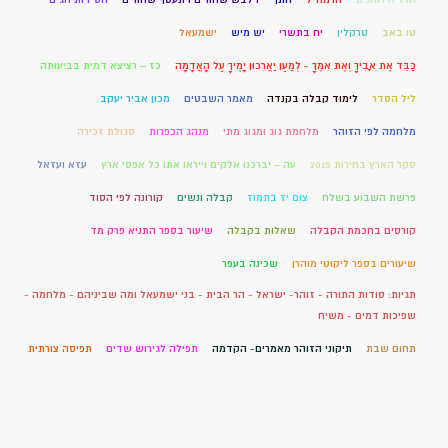
טו באב
טרקלין
יח בתשרי
יש מיש
ישמעאל
כַּבֵּד אֶת אָבִיךָ וְאֶת אִמֶּךָ - לְמַעַן יַאֲרִכוּן יָמֶיךָ עַל הָאֲדָמָה
כז – רציצא דמית בביעותה
ליל הסדר
לימוד קבלה בקנדה
מאמר השבטים
מכון אביר יעקב
מלחמה לפי הזוהר
מלחמת גוג ומגוג מתי
מנהג הכפרות
סגולת זכירה
סקר הארץ בחירות 2015
עה – יברכנו אלקים וייראו אתו כל אפסי ארץ
עזא ועזאל
פרשת השבוע בשלח
צום יז בתמוז
קבלה ונשים
קורונה לפי הסוד
קורסים בחכמת הקבלה
שאלות בקבלה
שיעור בספר התניא פרק מד
שיעורים בספר ליקוטי מוהרן
שכינה בעפר
תגיות: סודות התורה - זוהר- ישראל - הר הבית - בני ישמעאל ומה שביניהם - מלחמה -
שפיכות דמים - משיח
תחום שבת
תיקוני הזוהר מאמרים- הקדמה
תפילה לגירוש שדים
תפיסה צורתית