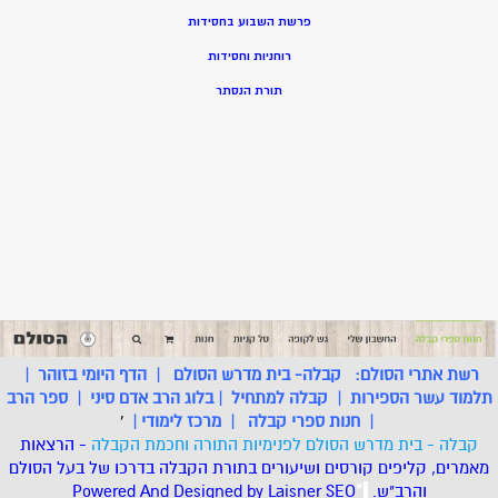
פרשת השבוע בחסידות
רוחניות וחסידות
תורת הנסתר
רשת אתרי הסולם:
קבלה- בית מדרש הסולם
|
הדף היומי בזוהר
|
תלמוד עשר הספירות
|
קבלה למתחיל
|
בלוג הרב אדם סיני
|
ספר הרב
|
חנות ספרי קבלה
|
מרכז לימודי
|
'
קבלה - בית מדרש הסולם לפנימיות התורה וחכמת הקבלה
- הרצאות
מאמרים, קליפים קורסים ושיעורים בתורת הקבלה בדרכו של בעל הסולם
והרב"ש.
.
*
SEO
Designed by Laisner
Powered And