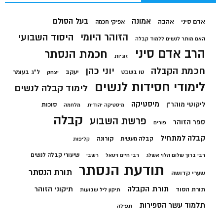
בעל הסולם
אמונה
אדם סיני
אהבה
אפיקי חכמה
הזוהר היומי
היסוד השבועי
האם מותר לנשים ללמוד קבלה
הרב אדם סיני
חכמת הנסתר
זוגיות
חכמת הקבלה
יוני כהן
יעקב
ל"ג בעומר
טו בשבט
יצחק
לימודי חסידות לנשים
לימוד קבלה לנשים
מיסטיקה
ליקוטי מוהר"ן
סוכות
מיסטיקה יהודית
מלחמה
קבלה
פרשת השבוע
ספר הזוהר
פורים
קבלה למתחיל
קורונה
קבלה מעשית
קליפות
שיעורי קבלה לנשים
רבי ברוך שלום הלוי אשלג
רבי חיים ויטאל
רשבי
תודעת הנסתר
תורת הנסתר
שערי קדושה
תורת הקבלה
תיקוני הזוהר
תורת הסוד
תיקון ליל שבועות
תלמוד עשר הספירות
תפילה