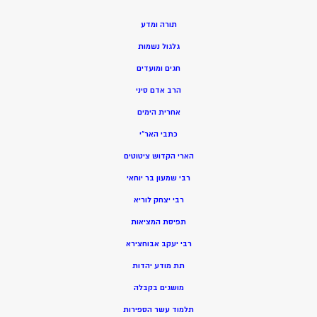
תורה ומדע
גלגול נשמות
חגים ומועדים
הרב אדם סיני
אחרית הימים
כתבי האר”י
הארי הקדוש ציטוטים
רבי שמעון בר יוחאי
רבי יצחק לוריא
תפיסת המציאות
רבי יעקב אבוחצירא
תת מודע יהדות
מושגים בקבלה
תלמוד עשר הספירות