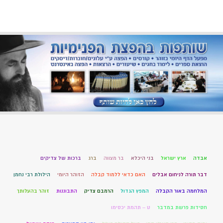
אבדה
ארץ ישראל
בני היכלא
בר מצווה
ברג
ברכות של צדיקים
דבר תורה לניחום אבלים
האם כדאי ללמוד קבלה
הזוהר היומי
הילולת רבי נחמן
המלחמה באור הקבלה
המפץ הגדול
הרמבם צדיק
התבוננות
זוהר בהעלותך
חסידות פרשת במדבר
ט – תהמת יכסימו