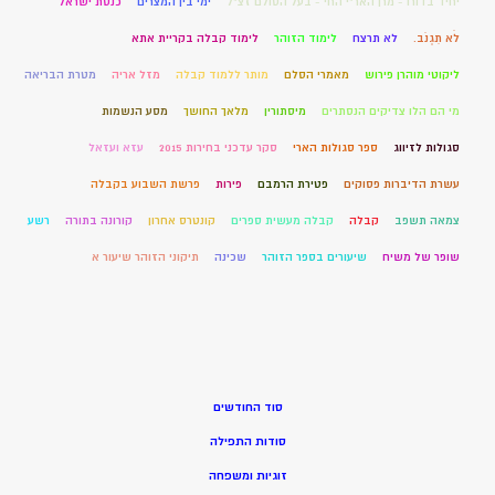
יחיד בדורו - מרן האר"י החי - בעל הסולם זצ"ל
ימי בין המצרים
כנסת ישראל
לֹא תִגְנֹב.
לא תרצח
לימוד הזוהר
לימוד קבלה בקריית אתא
ליקוטי מוהרן פירוש
מאמרי הסלם
מותר ללמוד קבלה
מזל אריה
מטרת הבריאה
מי הם הלו צדיקים הנסתרים
מיסתורין
מלאך החושך
מסע הנשמות
סגולות לזיווג
ספר סגולות הארי
סקר עדכני בחירות 2015
עזא ועזאל
עשרת הדיברות פסוקים
פטירת הרמבם
פירות
פרשת השבוע בקבלה
צמאה תשפב
קבלה
קבלה מעשית ספרים
קונטרס אחרון
קורונה בתורה
רשע
שופר של משיח
שיעורים בספר הזוהר
שכינה
תיקוני הזוהר שיעור א
סוד החודשים
סודות התפילה
זוגיות ומשפחה