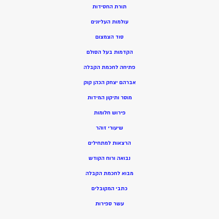
תורת החסידות
עולמות העליונים
סוד הצמצום
הקדמות בעל הסולם
פתיחה לחכמת הקבלה
אברהם יצחק הכהן קוק
מוסר ותיקון המידות
פירוש חלומות
שיעורי זוהר
הרצאות למתחילים
נבואה ורוח הקודש
מ
בוא לחכמת הקבלה
כתבי המקובלים
ע
שר ספירות