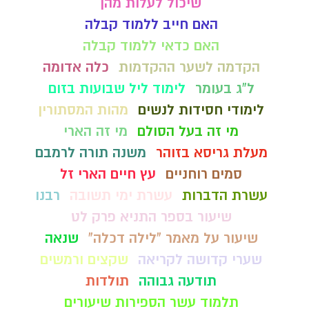
שיכול לעלות מהן
האם חייב ללמוד קבלה
האם כדאי ללמוד קבלה
הקדמה לשער ההקדמות
כלה אדומה
ל"ג בעומר
לימוד ליל שבועות בזום
לימודי חסידות לנשים
מהות המסתורין
מי זה בעל הסולם
מי זה הארי
מעלת גריסא בזוהר
משנה תורה לרמבם
סמים רוחניים
עץ חיים הארי זל
עשרת הדברות
עשרת ימי תשובה
רבנו
שיעור בספר התניא פרק לט
שיעור על מאמר "לילה דכלה"
שנאה
שערי קדושה לקריאה
שקצים ורמשים
תודעה גבוהה
תולדות
תלמוד עשר הספירות שיעורים