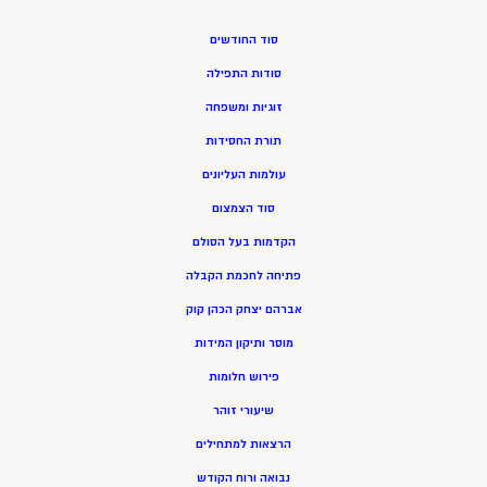
סוד החודשים
סודות התפילה
זוגיות ומשפחה
תורת החסידות
עולמות העליונים
סוד הצמצום
הקדמות בעל הסולם
פתיחה לחכמת הקבלה
אברהם יצחק הכהן קוק
מוסר ותיקון המידות
פירוש חלומות
שיעורי זוהר
הרצאות למתחילים
נבואה ורוח הקודש