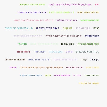
ויצא
וְעַבְדּוֹ וַאֲמָתוֹ וְשׁוֹרוֹ וַחֲמֹרוֹ וְכֹל אֲשֶׁר לְרֵעֶךָ.
חכמת הקבלה המעשית
חסידות פרשת ויקרא
כ – תשעה תקונין יקירין
כו – רציצא דמית בביעותה
כוח אלקטרומגנטי
כוח הגרעיני החלש
כי כולם ידעו אותי מגדולם ועד קטנם
כפייה
כתבי האריזל
לֹא תִגְנֹב.
לימוד קבלה ברמת גן
מ – אלה מסעי בני ישראל
מאמרי הסולם
מדוע חטא גדול לא ללמוד קבלה
מה ההבדל בין כוכב למזל
מהות חכמת הקבלה
מורה נבוכים
מותר לנשים ללמוד קבלה
מזל גדי
מכירת חמץ באינטרנט
נגיפים
נועם אלימלך
נעשה יחוד
פיתוחי חותם
קין והבל
קנאה
רבי משה חיים לוצאטו
רבי משה חיים לוצטו
רוח רפאים אמיתית
רוחות רפאים
שביעי של פסח
שיעורים בספקר הזוהר עם פירוש הסולם
שכינה
תודעת הנסתר
תורה א
תחפושת פורים
תיקון
תיקוני הזוהר תיקון ל
תקשור לפי הקבלה