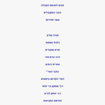
מ
בוא לחכמת הקבלה
כתבי המקובלים
ע
שר ספירות
תורה ומדע
גלגול נשמות
חגים ומועדים
הרב אדם סיני
אחרית הימים
כתבי האר”י
הארי הקדוש ציטוטים
רבי שמעון בר יוחאי
רבי יצחק לוריא
תפיסת המציאות