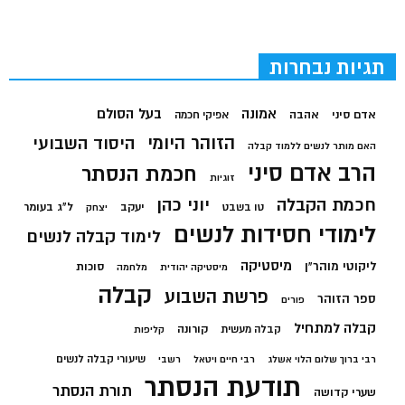
תגיות נבחרות
בעל הסולם
אמונה
אדם סיני
אהבה
אפיקי חכמה
הזוהר היומי
היסוד השבועי
האם מותר לנשים ללמוד קבלה
הרב אדם סיני
חכמת הנסתר
זוגיות
חכמת הקבלה
יוני כהן
יעקב
ל"ג בעומר
טו בשבט
יצחק
לימודי חסידות לנשים
לימוד קבלה לנשים
מיסטיקה
ליקוטי מוהר"ן
סוכות
מיסטיקה יהודית
מלחמה
קבלה
פרשת השבוע
ספר הזוהר
פורים
קבלה למתחיל
קורונה
קבלה מעשית
קליפות
שיעורי קבלה לנשים
רבי ברוך שלום הלוי אשלג
רבי חיים ויטאל
רשבי
תודעת הנסתר
תורת הנסתר
שערי קדושה