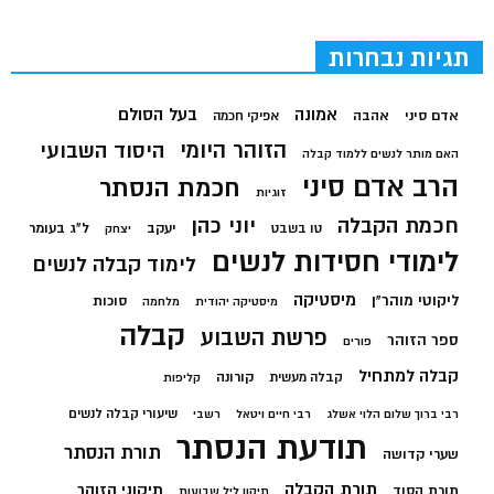
תגיות נבחרות
בעל הסולם
אמונה
אדם סיני
אהבה
אפיקי חכמה
הזוהר היומי
היסוד השבועי
האם מותר לנשים ללמוד קבלה
הרב אדם סיני
חכמת הנסתר
זוגיות
חכמת הקבלה
יוני כהן
יעקב
ל"ג בעומר
טו בשבט
יצחק
לימודי חסידות לנשים
לימוד קבלה לנשים
מיסטיקה
ליקוטי מוהר"ן
סוכות
מיסטיקה יהודית
מלחמה
קבלה
פרשת השבוע
ספר הזוהר
פורים
קבלה למתחיל
קורונה
קבלה מעשית
קליפות
שיעורי קבלה לנשים
רבי ברוך שלום הלוי אשלג
רבי חיים ויטאל
רשבי
תודעת הנסתר
תורת הנסתר
שערי קדושה
תורת הקבלה
תיקוני הזוהר
תורת הסוד
תיקון ליל שבועות