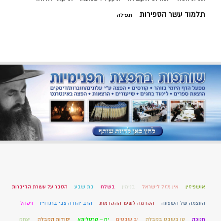
תלמוד עשר הספירות
תפילה
אושפיזין
אין מזל לישראל
בנימין
בשלח
בת שבע
הסבר על עשרת הדיברות
העצמה של השפעה
הקדמה לשער ההקדמות
הרב יהודה צבי ברנדויין
ויקהל
חנוכה
טו בשבט בקבלה
יב שבטים
יח – קרטליתא
יסודות הקבלה
יצחק