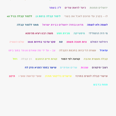
ירושלים תמונות
כיצד לראות שדים
ל"ג בעומר
לו – בקרב עלי מרעים לאכל את בשרי
לימוד קבלה ברמת גן
ללמוד קבלה בגיל 40
לשמה ולא לשמה
מדוע נבחרה ירושלים כבירת ישראל
מותר ללמוד קבלה
מי היה הרמח"ל?
מיסטייקה
מכירת חמץ
משה רבנו רעיא מהימנא
ניוזלטר הסולם
נרות חנוכה תשפג
סמ
סקר עדכני בחירות 2015
עולם העשיה
עזאזל
עשרת הדיברות בחכמת הקבלה
צב – על ידי מה שאדם נע ונד בתוך ביתו
קבלה מעשית אהבה
קורונה לפי הסוד
קורות חיים הרמבם
רב קבלה
רחל
רשבי תיקונים
שגגות
שדים אמיתיים
שיעור בספר התניא פרק לח
שיעורי קבלה לנשים במרכז
שיעורים בליקוטי מוהרן
שערי קדושה שער ו
תיקון
תפוח בדבש