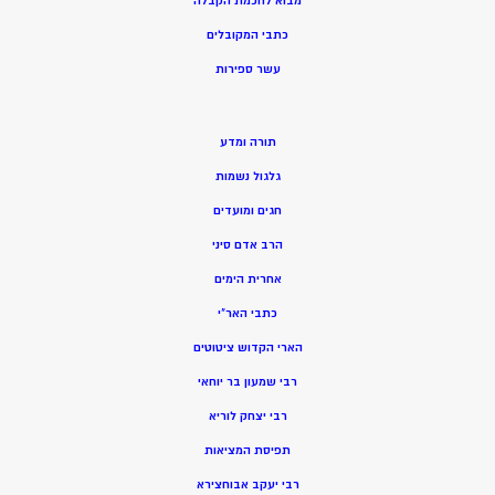
מ
בוא לחכמת הקבלה
כתבי המקובלים
ע
שר ספירות
תורה ומדע
גלגול נשמות
חגים ומועדים
הרב אדם סיני
אחרית הימים
כתבי האר”י
הארי הקדוש ציטוטים
רבי שמעון בר יוחאי
רבי יצחק לוריא
תפיסת המציאות
רבי יעקב אבוחצירא