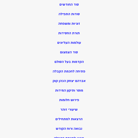
סוד החודשים
סודות התפילה
זוגיות ומשפחה
תורת החסידות
עולמות העליונים
סוד הצמצום
הקדמות בעל הסולם
פתיחה לחכמת הקבלה
אברהם יצחק הכהן קוק
מוסר ותיקון המידות
פירוש חלומות
שיעורי זוהר
הרצאות למתחילים
נבואה ורוח הקודש