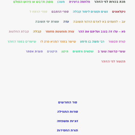
מכת בכורות לפי הזוהר
מלחמה גרעינית
משכן
מתוק מדבש או פירוש הסולם
ניקלאונים
נשים וקטנים לימוד קבלה
ספרי הרמבם
ספרי הרמח ל
עב – לפעמים בא לאדם הרהור תשובה
עזה
עשרת ימי תשובה
פא – עלו זה בנגב ועליתם את ההר
צורה מופשטת מחומר
קבלה
קבלת החלטות
קורס תקשור
רבי משה בן מימון
שיעור בספר התניא פרק לו
שיעורים בספר הזוהר
שערי קדושה שער ב
שקצים ורמשים
תיקון
תיקונים
תענית אסתר
תקשור לפי הזוהר
סוד החודשים
סודות התפילה
זוגיות ומשפחה
תורת החסידות