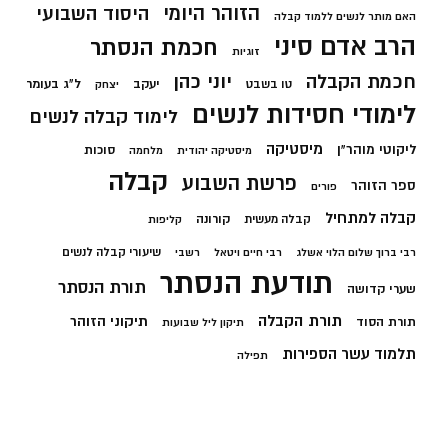
הזוהר היומי
היסוד השבועי
האם מותר לנשים ללמוד קבלה
הרב אדם סיני
חכמת הנסתר
זוגיות
חכמת הקבלה
יוני כהן
יעקב
ל"ג בעומר
טו בשבט
יצחק
לימודי חסידות לנשים
לימוד קבלה לנשים
מיסטיקה
ליקוטי מוהר"ן
סוכות
מיסטיקה יהודית
מלחמה
קבלה
פרשת השבוע
ספר הזוהר
פורים
קבלה למתחיל
קורונה
קבלה מעשית
קליפות
שיעורי קבלה לנשים
רבי ברוך שלום הלוי אשלג
רבי חיים ויטאל
רשבי
תודעת הנסתר
תורת הנסתר
שערי קדושה
תורת הקבלה
תיקוני הזוהר
תורת הסוד
תיקון ליל שבועות
תלמוד עשר הספירות
תפילה