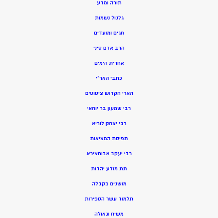
תורה ומדע
גלגול נשמות
חגים ומועדים
הרב אדם סיני
אחרית הימים
כתבי האר”י
הארי הקדוש ציטוטים
רבי שמעון בר יוחאי
רבי יצחק לוריא
תפיסת המציאות
רבי יעקב אבוחצירא
תת מודע יהדות
מושגים בקבלה
תלמוד עשר הספירות
משיח וגאולה