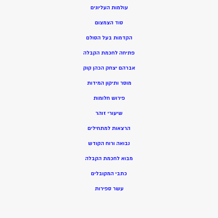
עולמות העליונים
סוד הצמצום
הקדמות בעל הסולם
פתיחה לחכמת הקבלה
אברהם יצחק הכהן קוק
מוסר ותיקון המידות
פירוש חלומות
שיעורי זוהר
הרצאות למתחילים
נבואה ורוח הקודש
מ
בוא לחכמת הקבלה
כתבי המקובלים
ע
שר ספירות