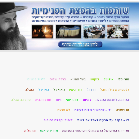
אור וכלי
איזוטפ
ביקוש
בעל התניא
ברכת שלום
גלגול בנשים
גלקסית שביל החבל
דרך ה'
דרך הימין
הארי זל
האריזל
הובלה
הקדמה לחכמת הקבלה
זוגיות
זוהר יומי
זיווג
חורבן הבית
טו באב קבלה
טו בשבט
יד – להמשיך שלום בעולם
לא תרצח
לו – בקרב עלי מרעים לאכל את בשרי
לימודי קבלה רחובות
מג – הדבורים של הרשע מולידים נאוף בהשומע
מדריך סיאנס
מוהרנ”ת