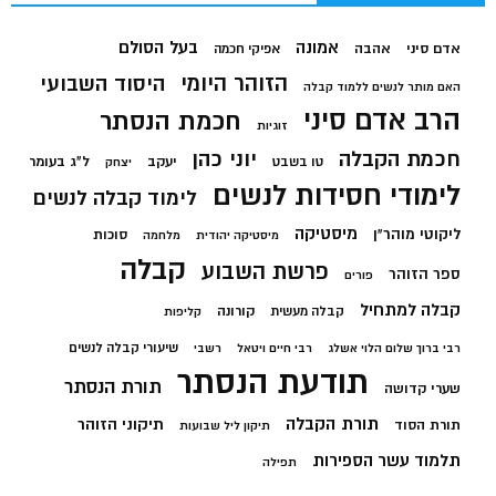
בעל הסולם
אמונה
אדם סיני
אהבה
אפיקי חכמה
הזוהר היומי
היסוד השבועי
האם מותר לנשים ללמוד קבלה
הרב אדם סיני
חכמת הנסתר
זוגיות
חכמת הקבלה
יוני כהן
יעקב
ל"ג בעומר
טו בשבט
יצחק
לימודי חסידות לנשים
לימוד קבלה לנשים
מיסטיקה
ליקוטי מוהר"ן
סוכות
מיסטיקה יהודית
מלחמה
קבלה
פרשת השבוע
ספר הזוהר
פורים
קבלה למתחיל
קורונה
קבלה מעשית
קליפות
שיעורי קבלה לנשים
רבי ברוך שלום הלוי אשלג
רבי חיים ויטאל
רשבי
תודעת הנסתר
תורת הנסתר
שערי קדושה
תורת הקבלה
תיקוני הזוהר
תורת הסוד
תיקון ליל שבועות
תלמוד עשר הספירות
תפילה