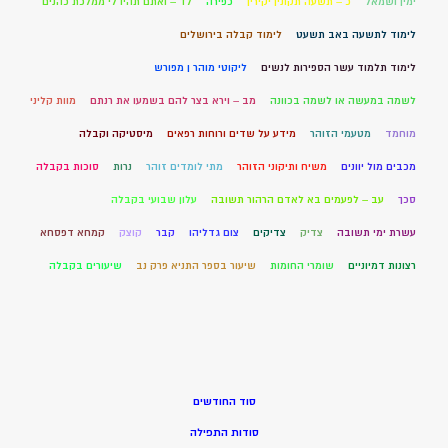
ימין ושמאל
כ – תשעה תקונין יקירין
כפירה
לד – ואתם תהיו לי ממלכת כהנים
לימוד לתשעה באב תשעט
לימוד קבלה בירושלים
לימוד תלמוד עשר הספירות לנשים
ליקוטי מוהר ן מפורש
לשמה במעשה או לשמה בכוונה
מב – וירא בצר להם בשמעו את רנתם
מוות קליני
מוחמד
מטעמי הזוהר
מידע על שדים ורוחות רפאים
מיסטיקה וקבלה
מכבים מול יוונים
משיח ותיקוני הזוהר
מתי לומדים זוהר
נרות
סוכות בקבלה
סכך
עב – לפעמים בא לאדם הרהור תשובה
עלון שבועי בקבלה
עשרת ימי תשובה
צדיק
צדיקים
צום גדליהו
קבר
קוצק
קמחא דפסחא
רצונות דמיוניים
שומרי החומות
שיעור בספר התניא פרק נב
שיעורים בקבלה
סוד החודשים
סודות התפילה