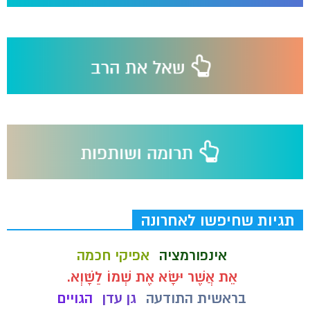
תגיות שחיפשו לאחרונה
אינפורמציה
אפיקי חכמה
אֵת אֲשֶׁר יִשָּׂא אֶת שְׁמוֹ לַשָּׁוְא.
בראשית התודעה
גן עדן
הגויים