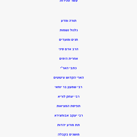
ע
שר ספירות
תורה ומדע
גלגול נשמות
חגים ומועדים
הרב אדם סיני
אחרית הימים
כתבי האר”י
הארי הקדוש ציטוטים
רבי שמעון בר יוחאי
רבי יצחק לוריא
תפיסת המציאות
רבי יעקב אבוחצירא
תת מודע יהדות
מושגים בקבלה