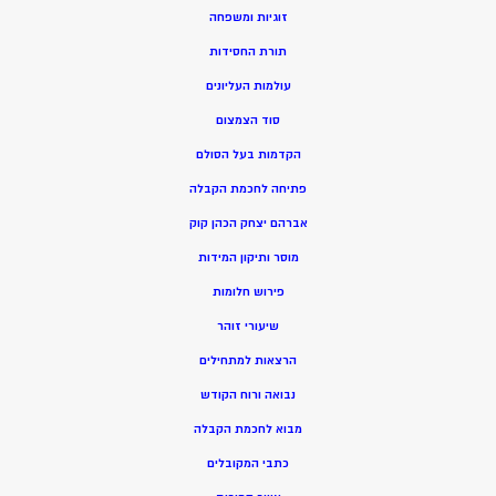
זוגיות ומשפחה
תורת החסידות
עולמות העליונים
סוד הצמצום
הקדמות בעל הסולם
פתיחה לחכמת הקבלה
אברהם יצחק הכהן קוק
מוסר ותיקון המידות
פירוש חלומות
שיעורי זוהר
הרצאות למתחילים
נבואה ורוח הקודש
מ
בוא לחכמת הקבלה
כתבי המקובלים