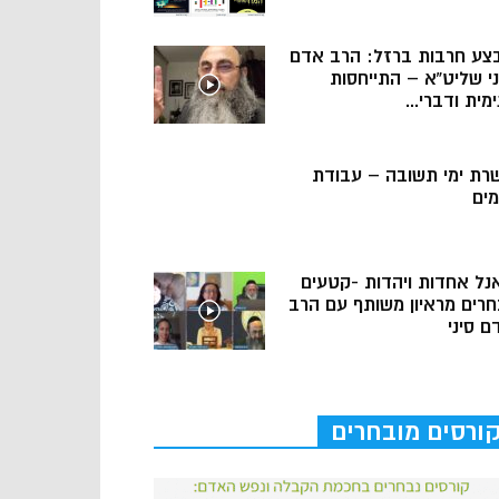
צע חרבות ברזל: הרב אדם
ני שליט”א – התייחסות
מית ודברי...
רת ימי תשובה – עבודת
מים
נל אחדות ויהדות -קטעים
חרים מראיון משותף עם הרב
ם סיני
ורסים מובחרים