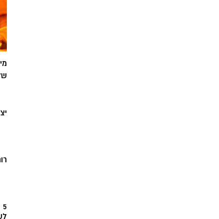
מי
של
יצ
רוח
5
לש