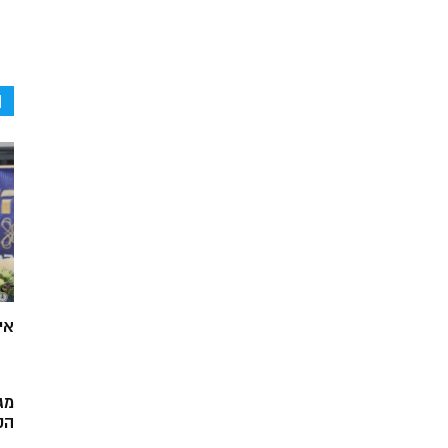
ה
אי
מג
הק